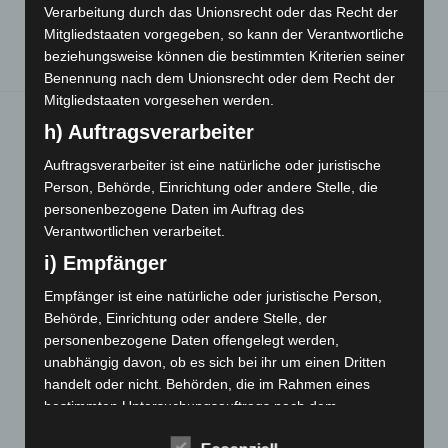
Verarbeitung durch das Unionsrecht oder das Recht der
Mitgliedstaaten vorgegeben, so kann der Verantwortliche
beziehungsweise können die bestimmten Kriterien seiner
Benennung nach dem Unionsrecht oder dem Recht der
Mitgliedstaaten vorgesehen werden.
h) Auftragsverarbeiter
Sie finden mich hier:
Auftragsverarbeiter ist eine natürliche oder juristische
Person, Behörde, Einrichtung oder andere Stelle, die
personenbezogene Daten im Auftrag des
Verantwortlichen verarbeitet.
i) Empfänger
Bernd Laserstein, Heilpraktiker, "The
Empfänger ist eine natürliche oder juristische Person,
European Certificate of Psychotherapy",
Behörde, Einrichtung oder andere Stelle, der
Schwarzwaldstraße 99, 79117 Freiburg,
personenbezogene Daten offengelegt werden,
unabhängig davon, ob es sich bei ihr um einen Dritten
Telefon: 0761-2172229 (AB)
handelt oder nicht. Behörden, die im Rahmen eines
bestimmten Untersuchungsauftrags nach dem
Unionsrecht oder dem Recht der Mitgliedstaaten