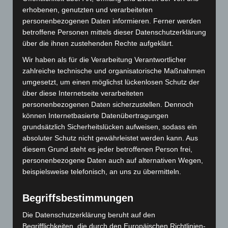
Mai 2023
erhobenen, genutzten und verarbeiteten
personenbezogenen Daten informieren. Ferner werden
März 2023
betroffene Personen mittels dieser Datenschutzerklärung
über die ihnen zustehenden Rechte aufgeklärt.
Januar 2023
Wir haben als für die Verarbeitung Verantwortlicher
Dezember 2022
zahlreiche technische und organisatorische Maßnahmen
umgesetzt, um einen möglichst lückenlosen Schutz der
November 2022
über diese Internetseite verarbeiteten
personenbezogenen Daten sicherzustellen. Dennoch
Juni 2022
können Internetbasierte Datenübertragungen
grundsätzlich Sicherheitslücken aufweisen, sodass ein
Mai 2022
absoluter Schutz nicht gewährleistet werden kann. Aus
diesem Grund steht es jeder betroffenen Person frei,
Februar 2022
personenbezogene Daten auch auf alternativen Wegen,
beispielsweise telefonisch, an uns zu übermitteln.
Dezember 2021
November 2021
Begriffsbestimmungen
August 2021
Die Datenschutzerklärung beruht auf den
Begrifflichkeiten, die durch den Europäischen Richtlinien-