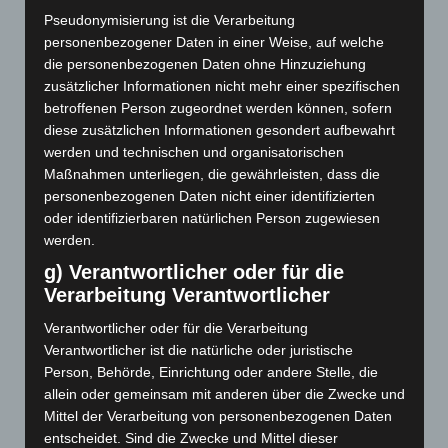
Psychosomatik
Pseudonymisierung ist die Verarbeitung
Psychoanalyse
personenbezogener Daten in einer Weise, auf welche
Psychotherapie
die personenbezogenen Daten ohne Hinzuziehung
zusätzlicher Informationen nicht mehr einer spezifischen
Psychotherapieforschung
Resonanz
Selbst
betroffenen Person zugeordnet werden können, sofern
Spiritualität
Sprache
Synchronie
diese zusätzlichen Informationen gesondert aufbewahrt
werden und technischen und organisatorischen
Trauma
Systemische Therapie
Therapie
Training
Maßnahmen unterliegen, die gewährleisten, dass die
Traumafolgestörung
Umwelt
Verkörperung
personenbezogenen Daten nicht einer identifizierten
oder identifizierbaren natürlichen Person zugewiesen
werden.
g) Verantwortlicher oder für die
Soma Festival 2025
Verarbeitung Verantwortlicher
Die Psychosomatik erkundet das Selbst III
Verantwortlicher oder für die Verarbeitung
Verantwortlicher ist die natürliche oder juristische
Die Psychosomatik erkundet das Selbst II
Person, Behörde, Einrichtung oder andere Stelle, die
allein oder gemeinsam mit anderen über die Zwecke und
Die Psychosomatik erkundet das Selbst
Mittel der Verarbeitung von personenbezogenen Daten
entscheidet. Sind die Zwecke und Mittel dieser
Die Psychoanalyse erkundet Leiblichkeit