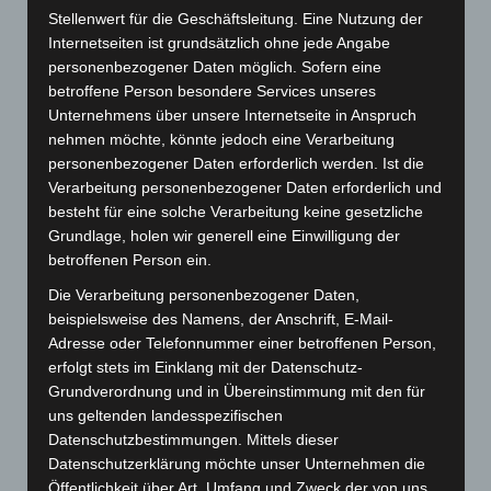
Stellenwert für die Geschäftsleitung. Eine Nutzung der
Internetseiten ist grundsätzlich ohne jede Angabe
Beitragsnavigation
personenbezogener Daten möglich. Sofern eine
Vorheriger
ZURÜCK
betroffene Person besondere Services unseres
Beitrag
Die Psychosomatik erkundet gewalttätige
Unternehmens über unsere Internetseite in Anspruch
Jugendliche
nehmen möchte, könnte jedoch eine Verarbeitung
personenbezogener Daten erforderlich werden. Ist die
Verarbeitung personenbezogener Daten erforderlich und
besteht für eine solche Verarbeitung keine gesetzliche
Grundlage, holen wir generell eine Einwilligung der
September 2025
betroffenen Person ein.
November 2024
Die Verarbeitung personenbezogener Daten,
beispielsweise des Namens, der Anschrift, E-Mail-
Oktober 2024
Adresse oder Telefonnummer einer betroffenen Person,
erfolgt stets im Einklang mit der Datenschutz-
Mai 2024
Grundverordnung und in Übereinstimmung mit den für
uns geltenden landesspezifischen
Dezember 2023
Datenschutzbestimmungen. Mittels dieser
Datenschutzerklärung möchte unser Unternehmen die
November 2023
Öffentlichkeit über Art, Umfang und Zweck der von uns