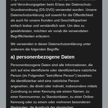
Juni 2021
und Verordnungsgeber beim Erlass der Datenschutz-
Grundverordnung (DS-GVO) verwendet wurden. Unsere
Mai 2021
Datenschutzerklärung soll sowohl für die Öffentlichkeit
als auch für unsere Kunden und Geschäftspartner
April 2021
einfach lesbar und verständlich sein. Um dies zu
gewährleisten, möchten wir vorab die verwendeten
Januar 2021
Begrifflichkeiten erläutern.
Dezember 2020
Wir verwenden in dieser Datenschutzerklärung unter
anderem die folgenden Begriffe:
November 2020
a) personenbezogene Daten
September 2020
Personenbezogene Daten sind alle Informationen, die
Juli 2020
sich auf eine identifizierte oder identifizierbare natürliche
Person (im Folgenden "betroffene Person") beziehen.
Januar 2020
Als identifizierbar wird eine natürliche Person
angesehen, die direkt oder indirekt, insbesondere mittels
November 2019
Zuordnung zu einer Kennung wie einem Namen, zu
einer Kennnummer, zu Standortdaten, zu einer Online-
Oktober 2019
Kennung oder zu einem oder mehreren besonderen
Merkmalen, die Ausdruck der physischen,