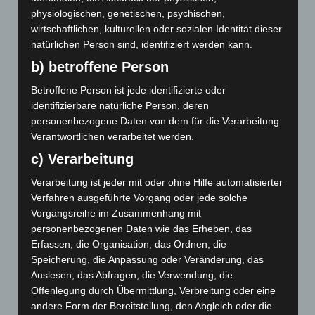
August 2019
physiologischen, genetischen, psychischen,
wirtschaftlichen, kulturellen oder sozialen Identität dieser
Juli 2019
natürlichen Person sind, identifiziert werden kann.
Juni 2019
b) betroffene Person
Mai 2019
Betroffene Person ist jede identifizierte oder
identifizierbare natürliche Person, deren
Februar 2019
personenbezogene Daten von dem für die Verarbeitung
Verantwortlichen verarbeitet werden.
Januar 2019
c) Verarbeitung
Dezember 2018
Verarbeitung ist jeder mit oder ohne Hilfe automatisierter
Verfahren ausgeführte Vorgang oder jede solche
Oktober 2018
Vorgangsreihe im Zusammenhang mit
Juli 2018
personenbezogenen Daten wie das Erheben, das
Erfassen, die Organisation, das Ordnen, die
Juni 2018
Speicherung, die Anpassung oder Veränderung, das
Auslesen, das Abfragen, die Verwendung, die
Mai 2018
Offenlegung durch Übermittlung, Verbreitung oder eine
andere Form der Bereitstellung, den Abgleich oder die
April 2018