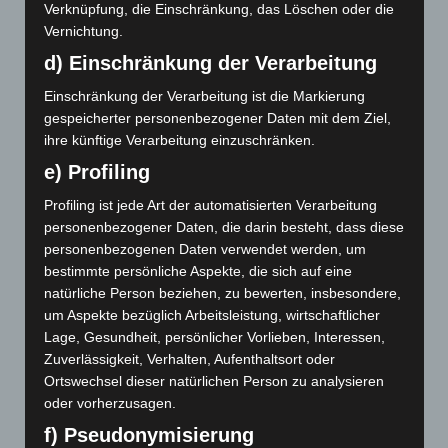
Verknüpfung, die Einschränkung, das Löschen oder die
Vernichtung.
Februar 2018
d) Einschränkung der Verarbeitung
Dezember 2017
Einschränkung der Verarbeitung ist die Markierung
November 2017
gespeicherter personenbezogener Daten mit dem Ziel,
ihre künftige Verarbeitung einzuschränken.
e) Profiling
Abwehrmechanismen
Achtsamkeit
Berührung
Profiling ist jede Art der automatisierten Verarbeitung
Empathie
personenbezogener Daten, die darin besteht, dass diese
Bindungstheorie
Embodiment
Entwicklung
personenbezogenen Daten verwendet werden, um
Entwicklungspsychologie
Epigenetik
Erzählen
bestimmte persönliche Aspekte, die sich auf eine
Klima
natürliche Person beziehen, zu bewerten, insbesondere,
Klimakrise
Gehirn
Kommunikation
Genetik
um Aspekte bezüglich Arbeitsleistung, wirtschaftlicher
Kriegsenkel
Kriegsenkelgruppe
Lage, Gesundheit, persönlicher Vorlieben, Interessen,
Körperorientierte Psychotherapie
Zuverlässigkeit, Verhalten, Aufenthaltsort oder
Körperpsychotherapie
Leiblichkeit
Meditation
Ortswechsel dieser natürlichen Person zu analysieren
oder vorherzusagen.
Neurobiologie
Mentalisierung
Mitgefühl
Musik
f) Pseudonymisierung
Neuroplastizität
Phänomenologie
Psyche
Psychiatrie