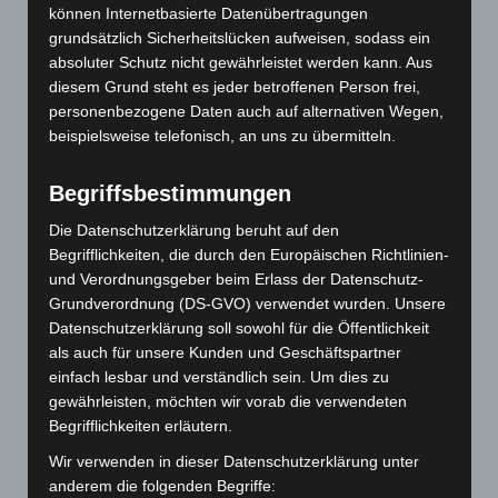
können Internetbasierte Datenübertragungen
European Certificate of Psychotherapy",
grundsätzlich Sicherheitslücken aufweisen, sodass ein
absoluter Schutz nicht gewährleistet werden kann. Aus
Schwarzwaldstraße 99, 79117 Freiburg,
diesem Grund steht es jeder betroffenen Person frei,
Telefon: 0761-2172229 (AB)
personenbezogene Daten auch auf alternativen Wegen,
beispielsweise telefonisch, an uns zu übermitteln.
Begriffsbestimmungen
Aktuelles und Bevorstehendes:
Die Datenschutzerklärung beruht auf den
Begrifflichkeiten, die durch den Europäischen Richtlinien-
Kostenloser Informationstag am Samstag
und Verordnungsgeber beim Erlass der Datenschutz-
den 18.07.26 um 15 Uhr in der Praxis.
Grundverordnung (DS-GVO) verwendet wurden. Unsere
Datenschutzerklärung soll sowohl für die Öffentlichkeit
Einstiegstermin für einen neuen
als auch für unsere Kunden und Geschäftspartner
Ausbildungsgang: Grundlagen der
einfach lesbar und verständlich sein. Um dies zu
gewährleisten, möchten wir vorab die verwendeten
Körperpsychotherapie am 26./27.09.26 In
Begrifflichkeiten erläutern.
Vorbereitung sind Vorträge, Workshops
Wir verwenden in dieser Datenschutzerklärung unter
und Aufstellungen - bei Interesse bitte
anderem die folgenden Begriffe: