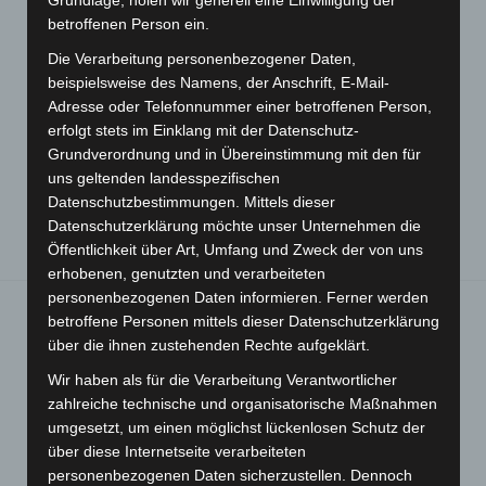
Grundlage, holen wir generell eine Einwilligung der
betroffenen Person ein.
Die Verarbeitung personenbezogener Daten,
beispielsweise des Namens, der Anschrift, E-Mail-
Adresse oder Telefonnummer einer betroffenen Person,
erfolgt stets im Einklang mit der Datenschutz-
Ich habe die Datenschutzerklärung gelesen
*
Grundverordnung und in Übereinstimmung mit den für
uns geltenden landesspezifischen
Datenschutzbestimmungen. Mittels dieser
Datenschutzerklärung möchte unser Unternehmen die
Öffentlichkeit über Art, Umfang und Zweck der von uns
erhobenen, genutzten und verarbeiteten
personenbezogenen Daten informieren. Ferner werden
betroffene Personen mittels dieser Datenschutzerklärung
über die ihnen zustehenden Rechte aufgeklärt.
Sie finden mich hier:
Wir haben als für die Verarbeitung Verantwortlicher
zahlreiche technische und organisatorische Maßnahmen
umgesetzt, um einen möglichst lückenlosen Schutz der
über diese Internetseite verarbeiteten
personenbezogenen Daten sicherzustellen. Dennoch
Bernd Laserstein, Heilpraktiker, "The