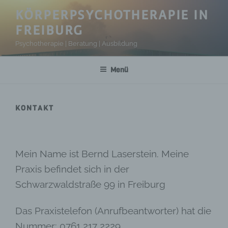
Zum
KÖRPERPSYCHOTHERAPIE IN
Inhalt
FREIBURG
springen
Psychotherapie | Beratung | Ausbildung
Menü
KONTAKT
Mein Name ist Bernd Laserstein. Meine
Praxis befindet sich in der
Schwarzwaldstraße 99 in Freiburg
Das Praxistelefon (Anrufbeantworter) hat die
Nummer: 0761 217 2229