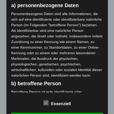
das Kontaktformular nutzen, dann werde
a) personenbezogene Daten
ich Sie auf dem Laufenden halten.
Personenbezogene Daten sind alle Informationen, die
sich auf eine identifizierte oder identifizierbare natürliche
Person (im Folgenden "betroffene Person") beziehen.
Als identifizierbar wird eine natürliche Person
angesehen, die direkt oder indirekt, insbesondere mittels
Impressum
|
Disclaimer
|
Datenschutzerklärung
Zuordnung zu einer Kennung wie einem Namen, zu
einer Kennnummer, zu Standortdaten, zu einer Online-
Kennung oder zu einem oder mehreren besonderen
Merkmalen, die Ausdruck der physischen,
Schreiben Sie mir!
physiologischen, genetischen, psychischen,
wirtschaftlichen, kulturellen oder sozialen Identität dieser
Felder mit einem <span class="ninja-forms-req-
natürlichen Person sind, identifiziert werden kann.
symbol">*</span> sind Pflichtfelder
b) betroffene Person
Name
*
Betroffene Person ist jede identifizierte oder
identifizierbare natürliche Person, deren
personenbezogene Daten von dem für die Verarbeitung
Essenziell
Verantwortlichen verarbeitet werden.
E-Mail
*