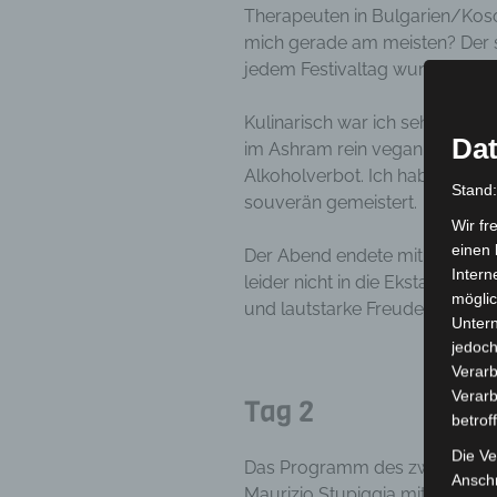
Therapeuten in Bulgarien/Kos
mich gerade am meisten? Der 
jedem Festivaltag wurde je dr
Kulinarisch war ich sehr heraus
Dat
im Ashram rein vegan und ebens
Alkoholverbot. Ich habe mich 
Stand
souverän gemeistert.
Wir fr
einen 
Der Abend endete mit einer Run
Intern
leider nicht in die Ekstase, abe
möglic
und lautstarke Freude.
Unter
jedoch
Verarb
Verarb
Tag 2
betrof
Die Ve
Das Programm des zweiten Tag
Anschr
Maurizio Stupiggia mit dem Tit