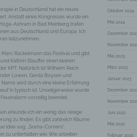
rapie in Deutschland hat ein neues
Oktober 2024
iert. Anstatt eines Kongresses wurde ein
Mai 2024
 Yoga-Ashram in Bad Meinberg trafen
innen aus Deutschland und Europa. Ich
Dezember 202
ran teilzunehmen.
November 202
 Marc Rackelmann das Festival und gibt
Mai 2023
 und Kathrin Stauffer einen kleinen
März 2023
er KPT. Natürlich ist Wilhelm Reich
ander Lowen, Gerda Boysen und
Januar 2023
r Name wird durch eine kleine Erfahrung
eut*in typisch ist. Unseligerweise wurde
Dezember 202
 Feueralarm vorzeitig beendet.
November 202
en erkunde ich ein wenig das riesige
Juni 2022
rung zu finden. Es gibt zahlreich Räume
Mai 2022
ue Idee sog. „Soma-Corners“.
n zu unterhalten wie: Wie arbeiten
Februar 2022