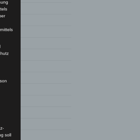
mung
9
tels
ber
mittels
d
chutz
rson
8
z-
g soll