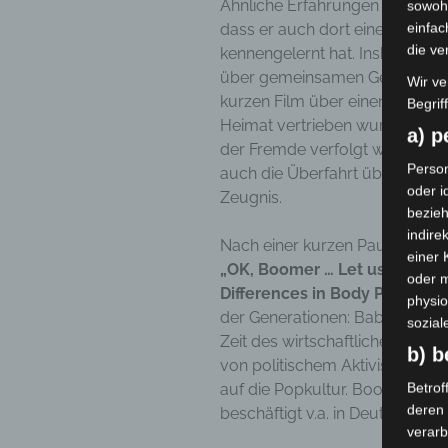
Ähnliche Erfahrungen hat er in 
sowohl
einfac
dass er auch dort einen ganz
die ve
kennengelernt hat. Insbesonde
über gemeinsamen Gesang ausg
Wir ve
kurzen Film über einen Migrante
Begrif
Heimat vertrieben wurde, in der
a) 
der Fremde verfolgt wurde und 
Person
auch die Überfahrt übers Meer 
oder i
Zeugnis.
bezieh
indire
Nach einer kurzen Pause folgt 
einer
„OK, Boomer … Let us all brea
oder 
Differences in Body Psychot
physio
der Generationen: Baby Boomer
sozial
Zeit des wirtschaftlichen Auf
b) b
von politischem Aktivismus, O
Betrof
auf die Popkultur. Boomer si
deren 
beschäftigt v.a. in Deutschland.
verarb