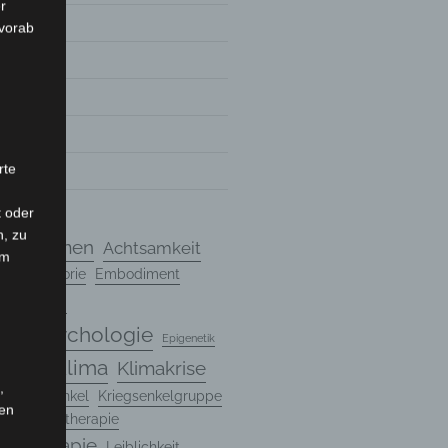
r
 vorab
7
rte
7
t oder
n, zu
chanismen
Achtsamkeit
em
ndungstheorie
Embodiment
Entwicklung
ungspsychologie
Epigenetik
Klima
Klimakrise
Genetik
,
n
Kriegsenkel
Kriegsenkelgruppe
hen
rte Psychotherapie
hotherapie
Leiblichkeit