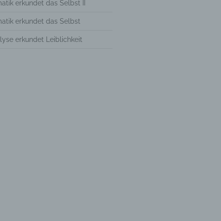
tik erkundet das Selbst II
er
atik erkundet das Selbst
yse erkundet Leiblichkeit
Weise,
 werden
en und
en,
rbaren
oder
immten