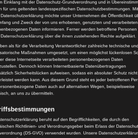
im Einklang mit der Datenschutz-Grundverordnung und in Übereinstim
he Emotional Body“
. Maurizio ist im
November 201
n für uns geltenden landesspezifischen Datenschutzbestimmungen. Mit
in der Welt herumgekommen.
 Datenschutzerklärung möchte unser Unternehmen die Öffentlichkeit ü
Oktober 2019
ilien hat er viele Erfahrungen
mfang und Zweck der von uns erhobenen, genutzten und verarbeiteten
enbezogenen Daten informieren. Ferner werden betroffene Personen 
August 2019
 Datenschutzerklärung über die ihnen zustehenden Rechte aufgeklärt.
Juli 2019
en, die er mit seinen Vorstellungen von
ben als für die Verarbeitung Verantwortlicher zahlreiche technische un
gungen, die traditionell in der KPT
isatorische Maßnahmen umgesetzt, um einen möglichst lückenlosen S
Juni 2019
gesund betrachtet werden, in Japan
er diese Internetseite verarbeiteten personenbezogenen Daten
o finden. Dort steht die soziale
Mai 2019
zustellen. Dennoch können Internetbasierte Datenübertragungen
dort werden die Mitmenschen eher
ätzlich Sicherheitslücken aufweisen, sodass ein absoluter Schutz nicht
Februar 2019
leistet werden kann. Aus diesem Grund steht es jeder betroffenen Pe
Auf den ersten Blick unverständlich und
personenbezogene Daten auch auf alternativen Wegen, beispielsweise
im Laufe der Zeit gelernt, diese kulturelle
Januar 2019
nisch, an uns zu übermitteln.
. Er macht daran den Unterschied von
Dezember 201
-in (~Einwohnen) deutlich. Geerdet ist
riffsbestimmungen
ng mit der umgebenden Realität,
Oktober 2018
 Daheim-sein zu tun. Es ist die Qualität
tenschutzerklärung beruht auf den Begrifflichkeiten, die durch den
Juli 2018
t, des Aufgehoben-seins mit anderen.
ischen Richtlinien- und Verordnungsgeber beim Erlass der Datenschut
verordnung (DS-GVO) verwendet wurden. Unsere Datenschutzerklärun
Juni 2018