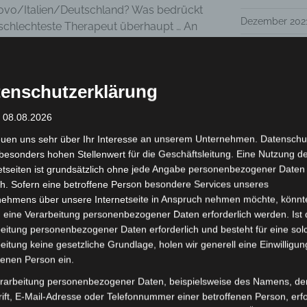
ovo/Italien/Deutschland? Was bedrückt
Dezember 202
schlechteste Therapeut überhaupt … An
ei solcher Soma-Corners angeboten.
November 202
August 2021
gefordert, denn natürlich ist die Küche
enschutzerklärung
o gibt es ein vollständiges
Juni 2021
dieser Herausforderung gestellt und
: 08.08.2026
Mai 2021
euen uns sehr über Ihr Interesse an unserem Unternehmen. Datenschu
April 2021
besonders hohen Stellenwert für die Geschäftsleitung. Eine Nutzung d
de „Ecstatic Dance“. Ich fand für mich
etseiten ist grundsätzlich ohne jede Angabe personenbezogener Daten
Januar 2021
r sehr viele der Kolleg*innen hatten große
h. Sofern eine betroffene Person besondere Services unseres
Dezember 202
nehmens über unsere Internetseite in Anspruch nehmen möchte, könnt
 eine Verarbeitung personenbezogener Daten erforderlich werden. Ist 
November 202
eitung personenbezogener Daten erforderlich und besteht für eine sol
eitung keine gesetzliche Grundlage, holen wir generell eine Einwilligun
September 20
fenen Person ein.
Juli 2020
rarbeitung personenbezogener Daten, beispielsweise des Namens, de
s begann mit einem Vortrag von
ift, E-Mail-Adresse oder Telefonnummer einer betroffenen Person, erfo
Januar 2020
el:
„From Grounding to Homing-in.