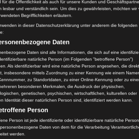
Brasilien gemacht. Ähnlich insoweit,
 für die Öffentlichkeit als auch für unsere Kunden und Geschäftspartne
Mai 2018
h lesbar und verständlich sein. Um dies zu gewährleisten, möchten wir
 anderen Umgang mit Gefühlen
rwendeten Begrifflichkeiten erläutern.
re das Leid und der Schmerz wird dort
April 2018
edrückt. Dazu zeigt er uns noch einen
rwenden in dieser Datenschutzerklärung unter anderem die folgenden
Februar 2018
n, der darüber singt, wie er aus seiner
fe:
 Wüste viele Freunde verloren hat, in
personenbezogene Daten
Dezember 201
wie er schließlich als einer von wenigen
enbezogene Daten sind alle Informationen, die sich auf eine identifizie
November 201
überlebt hat. Ein erschütterndes
dentifizierbare natürliche Person (im Folgenden "betroffene Person")
en. Als identifizierbar wird eine natürliche Person angesehen, die direk
kt, insbesondere mittels Zuordnung zu einer Kennung wie einem Name
Alexandra Algafari mit ihrem Beitrag:
Abwehrme
 Kennnummer, zu Standortdaten, zu einer Online-Kennung oder zu ein
the through that: Generational
Berührung
Bi
mehreren besonderen Merkmalen, die Ausdruck der physischen,
herapy“
. Sie zeigt uns zunächst die Folge
Empathie
logischen, genetischen, psychischen, wirtschaftlichen, kulturellen oder
 (1946 – 1964): Aufgewachsen in einer
en Identität dieser natürlichen Person sind, identifiziert werden kann.
Entwickl
schwungs und sozialen Wandels; geprägt
etroffene Person
ptimismus und einem starken Einfluss
Gehirn
Erzählen
fene Person ist jede identifizierte oder identifizierbare natürliche Person
nd noch mit dem Wiederaufbau
Kommunikatio
personenbezogene Daten von dem für die Verarbeitung Verantwortlic
Körperorientie
eitet werden.
Körperpsyc