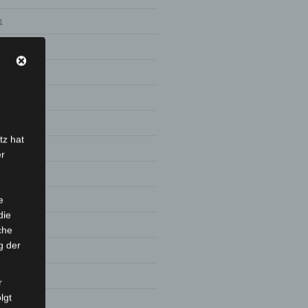
1
1
tz hat
er
0
e
die
0
che
g der
20
r
lgt