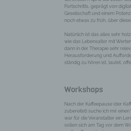
Aufent
Fortschritts, geprägt von digit
vorhe
Gesellschaft und einem Potenzia
f) 
noch etwas zu früh, über diese
Pseudo
Natürlich ist das alles sehr hol
auf w
wie das Lebensalter mit Wert
Inform
dann in der Therapie sehr rele
können
Herausforderung und Aufforderu
techni
ständig zu hören ist, lautet, of
dass d
natür
g) V
Vera
Workshops
Verant
jurist
Nach der Kaffeepause (der Kaff
gemein
zubereitet) suche ich mir ein
person
war für die Veranstalter ein Le
Verarb
sollen sich am Tag vor dem W
vorgeg