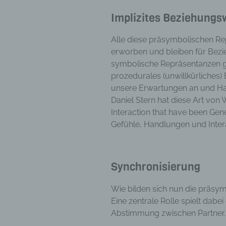
Aufent
Implizites Beziehungs
vorhe
f) 
Alle diese präsymbolischen R
erworben und bleiben für Bez
Pseudo
symbolische Repräsentanzen geb
auf w
Inform
prozedurales (unwillkürliches)
können
unsere Erwartungen an und Ha
techni
Daniel Stern hat diese Art von 
dass d
Interaction that have been Gen
natür
Gefühle, Handlungen und Inter
g) V
Vera
Verant
Synchronisierung
jurist
gemein
Wie bilden sich nun die präsy
person
Eine zentrale Rolle spielt dabei
Verarb
Abstimmung zwischen Partner.
vorgeg