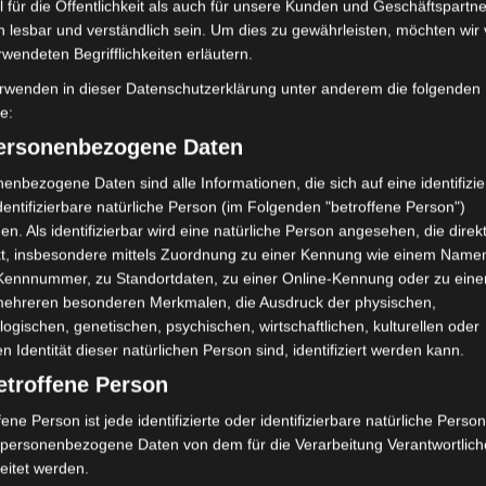
alyse, im Weiteren aber auch für
 für die Öffentlichkeit als auch für unsere Kunden und Geschäftspartne
ant halten. Das Eingangszitat dazu
h lesbar und verständlich sein. Um dies zu gewährleisten, möchten wir
Juli 2019
rwendeten Begrifflichkeiten erläutern.
Juni 2019
rwenden in dieser Datenschutzerklärung unter anderem die folgenden
onverbalen Interaktionsprozesse so
fe:
Mai 2019
[das] unser Verständnis der
personenbezogene Daten
Februar 2019
n zu vertiefen.“
enbezogene Daten sind alle Informationen, die sich auf eine identifizie
Januar 2019
dentifizierbare natürliche Person (im Folgenden "betroffene Person")
en. Als identifizierbar wird eine natürliche Person angesehen, die direk
dern sich natürlich durch Sprache und
Dezember 201
kt, insbesondere mittels Zuordnung zu einer Kennung wie einem Name
le Grund bleibt dabei erhalten. Der
Oktober 2018
 Kennnummer, zu Standortdaten, zu einer Online-Kennung oder zu ein
sem Hintergrund die folgenden Fragen zu
mehreren besonderen Merkmalen, die Ausdruck der physischen,
entlich in einer Psychotherapie? Was
Juli 2018
logischen, genetischen, psychischen, wirtschaftlichen, kulturellen oder
errn Doerings Forschungsarbeit besteht
en Identität dieser natürlichen Person sind, identifiziert werden kann.
Juni 2018
, diese Fragen zu beantworten.
etroffene Person
Mai 2018
fene Person ist jede identifizierte oder identifizierbare natürliche Person
April 2018
personenbezogene Daten von dem für die Verarbeitung Verantwortlic
tation?
eitet werden.
Februar 2018