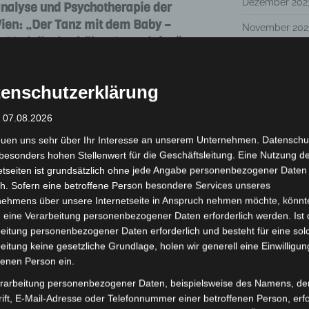
Dezember 202
oanalyse und Psychotherapie der
Wien: „Der Tanz mit dem Baby –
November 202
 Modelle der frühen Interaktion“
Mai 2023
nn darüber auf, dass er weder
März 2023
- und Jugendpsychotherapeut ist,
enschutzerklärung
Psychotherapieforscher. Er möchte uns
Januar 2023
ung und zur Interaktion zwischen
: 07.08.2026
Dezember 202
l die Forschungsergebnisse aus diesen
euen uns sehr über Ihr Interesse an unserem Unternehmen. Datenschu
 Psychotherapie sind. Ich kann
besonders hohen Stellenwert für die Geschäftsleitung. Eine Nutzung d
November 202
ng uns die historische Entwicklung
etseiten ist grundsätzlich ohne jede Angabe personenbezogener Daten
Juni 2022
lichen Entwicklungspsychologie
h. Sofern eine betroffene Person besondere Services unseres
nehmens über unsere Internetseite in Anspruch nehmen möchte, könnt
Mai 2022
 eine Verarbeitung personenbezogener Daten erforderlich werden. Ist 
eitung personenbezogener Daten erforderlich und besteht für eine sol
Februar 2022
eitung keine gesetzliche Grundlage, holen wir generell eine Einwilligun
Dezember 202
fenen Person ein.
November 202
rarbeitung personenbezogener Daten, beispielsweise des Namens, de
gramm präsentiert. Es stellt die
ift, E-Mail-Adresse oder Telefonnummer einer betroffenen Person, erfo
 psychischen Raums beim
August 2021