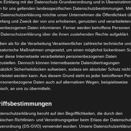
im Einklang mit der Datenschutz-Grundverordnung und in Übereinstim
e im Diagramm veranschaulichte
n für uns geltenden landesspezifischen Datenschutzbestimmungen. Mit
Juni 2021
 eine frühe Phase einer sog.
 Datenschutzerklärung möchte unser Unternehmen die Öffentlichkeit ü
 die ein Baby erlebt. Diese werde als
mfang und Zweck der von uns erhobenen, genutzten und verarbeiteten
Mai 2021
 also ähnlich einer Pflanze.
enbezogenen Daten informieren. Ferner werden betroffene Personen 
April 2021
achtung angegriffen bzw. durch besseres
 Datenschutzerklärung über die ihnen zustehenden Rechte aufgeklärt.
die Forschungsarbeiten von Daniel Stern
Januar 2021
ben als für die Verarbeitung Verantwortlicher zahlreiche technische un
ungen über die Bewusstseinsvorgänge
isatorische Maßnahmen umgesetzt, um einen möglichst lückenlosen S
Dezember 202
er diese Internetseite verarbeiteten personenbezogenen Daten
Der kompetente Säugling“ erinnert.
zustellen. Dennoch können Internetbasierte Datenübertragungen
November 202
as entwicklungspsychologische Wissen
ätzlich Sicherheitslücken aufweisen, sodass ein absoluter Schutz nicht
ar und glich es auch mit
September 20
leistet werden kann. Aus diesem Grund steht es jeder betroffenen Pe
personenbezogene Daten auch auf alternativen Wegen, beispielsweise
ab. Seither kann man davon ausgehen,
Juli 2020
nisch, an uns zu übermitteln.
ine gewisse Selbstwahrnehmung
 ihre Betreuungspersonen anpassen
Januar 2020
riffsbestimmungen
November 201
te uns Herr Doering nun die Arbeit
tenschutzerklärung beruht auf den Begrifflichkeiten, die durch den
M. Lachmann vorstellen. Beides sind
Oktober 2019
ischen Richtlinien- und Verordnungsgeber beim Erlass der Datenschut
Basis ihrer Einsichten die Relevanz
verordnung (DS-GVO) verwendet wurden. Unsere Datenschutzerklärun
August 2019