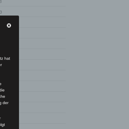
3
3
2
tz hat
er
2
e
die
che
g der
1
1
r
lgt