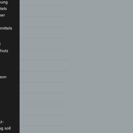
mung
tels
ber
mittels
d
chutz
0
0
20
rson
9
z-
g soll