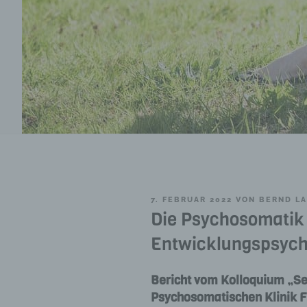
VERÖFFENTLICHT
7. FEBRUAR 2022
VON
BERND LA
AM
Die Psychosomatik 
Entwicklungspsych
Bericht vom Kolloquium „See
Psychosomatischen Klinik Fr