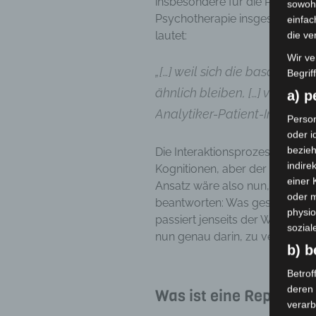
insbesondere für die Psychoan
sowohl
Psychotherapie insgesamt relev
einfac
lautet:
die ve
Wir ve
„[…] weil sich die basalen n
Begrif
ähnlich bleiben, […] vermag 
a) 
Analytiker-Patient-Interaktio
Person
oder i
bezieh
Die Interaktionsprozesse verän
indire
Kognitionen, aber der nonverba
einer
Ansatz wäre also nun, vor die
oder 
beantworten: Was geschieht eig
physio
passiert jenseits der Worte? H
sozial
nun genau darin, zu versuchen
b) b
Betrof
deren 
Was ist eine Repräsen
verarb