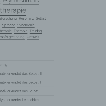
Psychosomatik
e
er
therapie
eforschung
Resonanz
Selbst
Weise,
Sprache
Synchronie
herapie
Therapie
Training
 werden
mafolgestörung
Umwelt
en und
en,
rbaren
 2025
tik erkundet das Selbst III
oder
tik erkundet das Selbst II
atik erkundet das Selbst
yse erkundet Leiblichkeit
immten