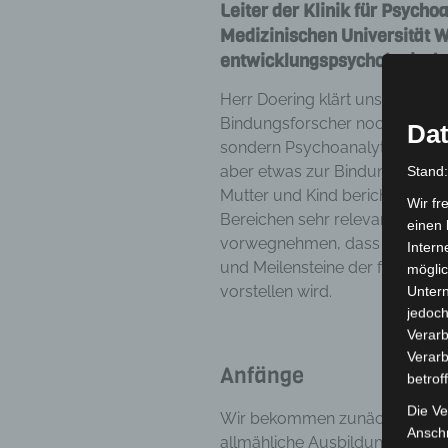
Leiter der Klinik für Psych
Medizinischen Universität 
entwicklungspsychologische
Herr Doering klärt uns zu Begi
Bindungsforscher noch Kinder
Dat
sondern Psychoanalytiker und 
aber etwas zur Bindungsforsch
Stand
Mutter und Kind berichten, wei
Wir fr
Bereichen sehr relevant für die
einen 
vorwegnehmen, dass Herr Doeri
Intern
und Meilensteine der frühkind
möglic
vorstellen wird.
Unter
jedoch
Verarb
Verarb
Anfänge
betrof
Die Ve
Wir bekommen zunächst ein Dia
Anschr
allmähliche Ausbildung eines