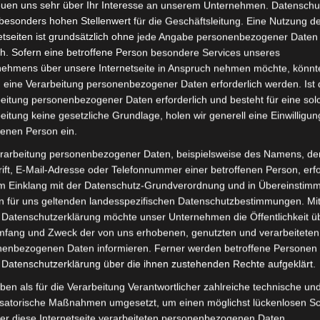
euen uns sehr über Ihr Interesse an unserem Unternehmen. Datenschu
besonders hohen Stellenwert für die Geschäftsleitung. Eine Nutzung d
etseiten ist grundsätzlich ohne jede Angabe personenbezogener Daten
h. Sofern eine betroffene Person besondere Services unseres
nehmens über unsere Internetseite in Anspruch nehmen möchte, könnt
 eine Verarbeitung personenbezogener Daten erforderlich werden. Ist 
eitung personenbezogener Daten erforderlich und besteht für eine sol
eitung keine gesetzliche Grundlage, holen wir generell eine Einwilligun
fenen Person ein.
rarbeitung personenbezogener Daten, beispielsweise des Namens, de
ift, E-Mail-Adresse oder Telefonnummer einer betroffenen Person, erfo
im Einklang mit der Datenschutz-Grundverordnung und in Übereinstim
n für uns geltenden landesspezifischen Datenschutzbestimmungen. Mit
 Datenschutzerklärung möchte unser Unternehmen die Öffentlichkeit ü
mfang und Zweck der von uns erhobenen, genutzten und verarbeiteten
enbezogenen Daten informieren. Ferner werden betroffene Personen 
 Datenschutzerklärung über die ihnen zustehenden Rechte aufgeklärt.
ben als für die Verarbeitung Verantwortlicher zahlreiche technische un
isatorische Maßnahmen umgesetzt, um einen möglichst lückenlosen S
er diese Internetseite verarbeiteten personenbezogenen Daten