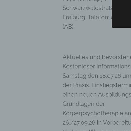
bezieh
Schwarzwaldstraße 99, 7
indire
Freiburg, Telefon: 0761-2
einer
oder 
(AB)
physio
sozial
b) b
Aktuelles und Bevorsteh
Betrof
deren 
Kostenloser Information
verarb
Samstag den 18.07.26 um 
c) V
der Praxis. Einstiegstermi
Verarb
einen neuen Ausbildung
Vorga
person
Grundlagen der
Ordnen
Körperpsychotherapie a
Abfrag
eine a
26./27.09.26 In Vorbereit
Einsch