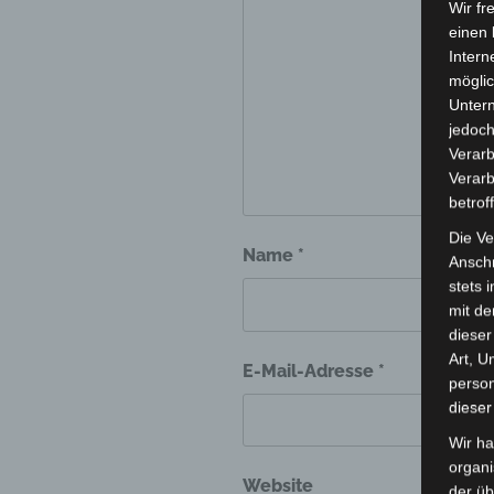
Wir fr
einen 
Intern
möglic
Unter
jedoch
Verarb
Verarb
betrof
Die Ve
Name
*
Anschr
stets 
mit de
dieser
Art, U
E-Mail-Adresse
*
person
dieser
Wir ha
organ
Website
der üb