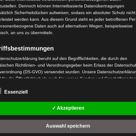
zustellen. Dennoch können Internetbasierte Datenübertragungen
ätzlich Sicherheitslücken aufweisen, sodass ein absoluter Schutz nicht
leistet werden kann. Aus diesem Grund steht es jeder betroffenen Pe
personenbezogene Daten auch auf alternativen Wegen, beispielsweise
nisch, an uns zu übermitteln.
riffsbestimmungen
tenschutzerklärung beruht auf den Begrifflichkeiten, die durch den
ischen Richtlinien- und Verordnungsgeber beim Erlass der Datenschut
verordnung (DS-GVO) verwendet wurden. Unsere Datenschutzerklärun
 für die Öffentlichkeit als auch für unsere Kunden und Geschäftspartne
Schreiben Sie mir!
h lesbar und verständlich sein. Um dies zu gewährleisten, möchten wir
rwendeten Begrifflichkeiten erläutern.
Essenziell
Felder mit einem
*
sind Pflichtfelder
rwenden in dieser Datenschutzerklärung unter anderem die folgenden
Name
*
✓ Akzeptieren
fe:
tiker,
personenbezogene Daten
 of
Auswahl speichern
enbezogene Daten sind alle Informationen, die sich auf eine identifizie
dentifizierbare natürliche Person (im Folgenden "betroffene Person")
E-Mail
*