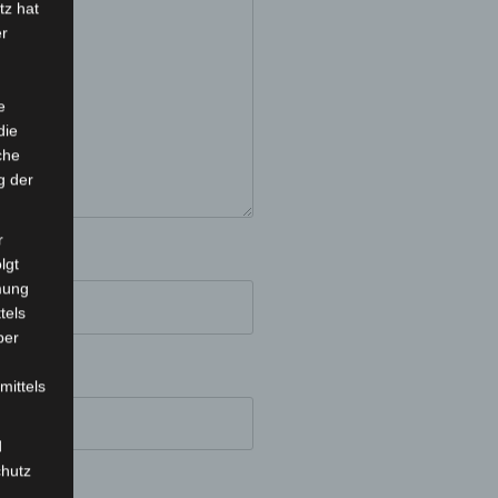
tz hat
er
e
die
che
g der
r
lgt
mung
tels
ber
mittels
d
chutz