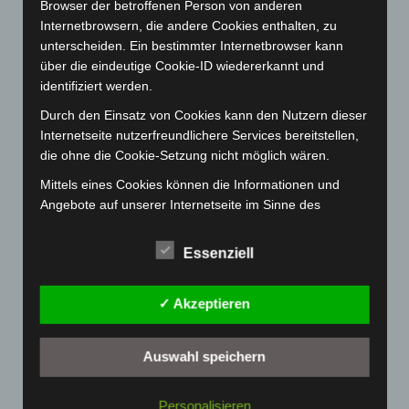
Psychosomatik
Psychoanalyse
Browser der betroffenen Person von anderen
Internetbrowsern, die andere Cookies enthalten, zu
Psychotherapie
unterscheiden. Ein bestimmter Internetbrowser kann
über die eindeutige Cookie-ID wiedererkannt und
Psychotherapieforschung
Resonanz
Selbst
identifiziert werden.
Spiritualität
Sprache
Synchronie
Durch den Einsatz von Cookies kann den Nutzern dieser
Trauma
Systemische Therapie
Therapie
Training
Internetseite nutzerfreundlichere Services bereitstellen,
Traumafolgestörung
Umwelt
Verkörperung
die ohne die Cookie-Setzung nicht möglich wären.
Mittels eines Cookies können die Informationen und
Angebote auf unserer Internetseite im Sinne des
Benutzers optimiert werden. Cookies ermöglichen uns,
Soma Festival 2025
wie bereits erwähnt, die Benutzer unserer Internetseite
Essenziell
wiederzuerkennen. Zweck dieser Wiedererkennung ist
Die Psychosomatik erkundet das Selbst III
es, den Nutzern die Verwendung unserer Internetseite
✓ Akzeptieren
zu erleichtern. Der Benutzer einer Internetseite, die
Die Psychosomatik erkundet das Selbst II
Cookies verwendet, muss beispielsweise nicht bei jedem
Besuch der Internetseite erneut seine Zugangsdaten
Die Psychosomatik erkundet das Selbst
Auswahl speichern
eingeben, weil dies von der Internetseite und dem auf
Die Psychoanalyse erkundet Leiblichkeit
dem Computersystem des Benutzers abgelegten Cookie
Personalisieren
übernommen wird. Ein weiteres Beispiel ist das Cookie