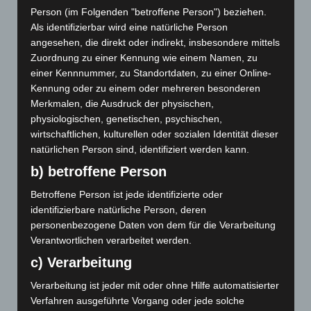
anderem deshalb, weil sie in zwei Arten von Tempo
Person (im Folgenden "betroffene Person") beziehen.
unterwegs sind. Das Tempo des technischen
Als identifizierbar wird eine natürliche Person
Fortschritts, der Fortschritt der Menschheit (Weißer
angesehen, die direkt oder indirekt, insbesondere mittels
Clown), das für den Einzelnen oft zu schnell wird. Er hat
Zuordnung zu einer Kennung wie einem Namen, zu
die zu großen Schuhe des Roten Clowns an den Füßen
einer Kennnummer, zu Standortdaten, zu einer Online-
und kommt nicht mit. Er stolpert und holt sich dabei die
Kennung oder zu einem oder mehreren besonderen
blutig, rote Nase.
Merkmalen, die Ausdruck der physischen,
physiologischen, genetischen, psychischen,
wirtschaftlichen, kulturellen oder sozialen Identität dieser
natürlichen Person sind, identifiziert werden kann.
Fazit
b) betroffene Person
Zu den Schlussfolgerungen, was diese Einsichten mit
Betroffene Person ist jede identifizierte oder
„Körper – Seele – Geist“ zu tun haben schweigt sich
identifizierbare natürliche Person, deren
Herr Weihe aus. Ich kann hier also nur meine eigenen
personenbezogene Daten von dem für die Verarbeitung
Gedanken anbieten.
Verantwortlichen verarbeitet werden.
Der Clown ist ein Spiegel des Menschen, insofern er
c) Verarbeitung
uns das zeigen kann, was wir an uns nicht mögen, unser
Scheitern, unser Unverständnis und unsere
Verarbeitung ist jeder mit oder ohne Hilfe automatisierter
Begrenztheit.
Verfahren ausgeführte Vorgang oder jede solche