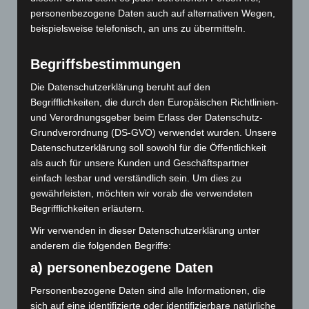
lassen.
personenbezogene Daten auch auf alternativen Wegen,
beispielsweise telefonisch, an uns zu übermitteln.
Was hat der Clown mit mir zu tun?
Begriffsbestimmungen
Dann führt uns Herr Weihe eine Röntgenaufnahme vor,
Die Datenschutzerklärung beruht auf den
die einen Menschen mit kegelförmigem Hinterkopf
Begrifflichkeiten, die durch den Europäischen Richtlinien-
(Weißer Clown), einer kugelrunden Nase (Roter Clown)
und Verordnungsgeber beim Erlass der Datenschutz-
und kräftigen Kieferknochen (Schwarzer Clown) zeigt.
Grundverordnung (DS-GVO) verwendet wurden. Unsere
Der Clown ist kein Homo Sapiens sondern eher eine
Datenschutzerklärung soll sowohl für die Öffentlichkeit
Homo Inscitus (unverständig). Aus dieser Sicht fragt der
als auch für unsere Kunden und Geschäftspartner
einfach lesbar und verständlich sein. Um dies zu
Vortragende noch einmal: „Sind wir alle Clowns?“ Und
gewährleisten, möchten wir vorab die verwendeten
bejaht dies, unter der Voraussetzung, dass wir erkennen,
Begrifflichkeiten erläutern.
dass wir es alle einmal waren. Und: „Nicht der Clown ist
der Doofe, sondern der Mensch.“
Wir verwenden in dieser Datenschutzerklärung unter
anderem die folgenden Begriffe:
Damit kommt Herr Weihe zum Schluss seines Vortrags.
a) personenbezogene Daten
Er verwendet dazu die „kinetische Signatur“ des Clowns,
Personenbezogene Daten sind alle Informationen, die
das Stolpern. Menschen stolpern und sie stolpern unter
sich auf eine identifizierte oder identifizierbare natürliche