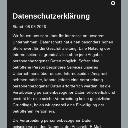
kleinste Maske der Welt“ – die rote Nase. Sie schafft ein
Spannungsverhältnis zwischen der Figur des Clowns
Datenschutzerklärung
und dem Menschen, der diese Rolle spielt. Jederzeit
wissen die Zuschauer, dass sich hinter der Maske ein
Stand: 08.08.2026
Mensch verbirgt. Diese doppelte Identität ist die
Wir freuen uns sehr über Ihr Interesse an unserem
Grundlage für die Gegensätze, die ein Clown auf die
Unternehmen. Datenschutz hat einen besonders hohen
Bühne bringt.
Stellenwert für die Geschäftsleitung. Eine Nutzung der
Internetseiten ist grundsätzlich ohne jede Angabe
Herr Weihe hat sieben verschiedene Clownsspiele
personenbezogener Daten möglich. Sofern eine
identifiziert, die uns seine Ex-Schüler Wilson Torres
betroffene Person besondere Services unseres
demonstriert.
Unternehmens über unsere Internetseite in Anspruch
1. Körperspiel – der tollpatschige Clown, der stolpert
nehmen möchte, könnte jedoch eine Verarbeitung
und stürzt erfordert vom Menschen hinter der Maske
personenbezogener Daten erforderlich werden. Ist die
Verarbeitung personenbezogener Daten erforderlich und
akrobatisches Können.
besteht für eine solche Verarbeitung keine gesetzliche
2. Sprechspiel – der stammelnde, um Worte ringende
Grundlage, holen wir generell eine Einwilligung der
Clown erfordert eine große Sprach- und
betroffenen Person ein.
Stimmbeherrschung des Spielers
3. Generationsspiel – das kindlich, alberne Gehabe des
Die Verarbeitung personenbezogener Daten,
beispielsweise des Namens, der Anschrift, E-Mail-
Clowns wird von einem erwachsenen Menschen