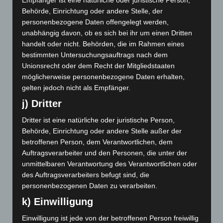
Empfänger ist eine natürliche oder juristische Person,
Behörde, Einrichtung oder andere Stelle, der
Mai 2021
personenbezogene Daten offengelegt werden,
unabhängig davon, ob es sich bei ihr um einen Dritten
April 2021
handelt oder nicht. Behörden, die im Rahmen eines
Januar 2021
bestimmten Untersuchungsauftrags nach dem
Unionsrecht oder dem Recht der Mitgliedstaaten
Dezember 2020
möglicherweise personenbezogene Daten erhalten,
gelten jedoch nicht als Empfänger.
November 2020
j) Dritter
September 2020
Dritter ist eine natürliche oder juristische Person,
Behörde, Einrichtung oder andere Stelle außer der
Juli 2020
betroffenen Person, dem Verantwortlichen, dem
Auftragsverarbeiter und den Personen, die unter der
Januar 2020
unmittelbaren Verantwortung des Verantwortlichen oder
November 2019
des Auftragsverarbeiters befugt sind, die
personenbezogenen Daten zu verarbeiten.
Oktober 2019
k) Einwilligung
August 2019
Einwilligung ist jede von der betroffenen Person freiwillig