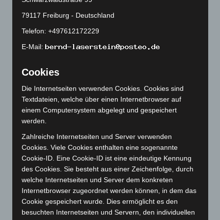
Februar 2018
79117 Freiburg - Deutschland
Dezember 2017
Telefon: +497612172229
November 2017
E-Mail:
Cookies
Abwehrmechanismen
Achtsamkeit
Berührung
Die Internetseiten verwenden Cookies. Cookies sind
Textdateien, welche über einen Internetbrowser auf
Empathie
Bindungstheorie
Embodiment
Entwicklung
einem Computersystem abgelegt und gespeichert
Entwicklungspsychologie
werden.
Epigenetik
Erzählen
Klima
Klimakrise
Gehirn
Kommunikation
Zahlreiche Internetseiten und Server verwenden
Genetik
Cookies. Viele Cookies enthalten eine sogenannte
Kriegsenkel
Kriegsenkelgruppe
Cookie-ID. Eine Cookie-ID ist eine eindeutige Kennung
Körperorientierte Psychotherapie
des Cookies. Sie besteht aus einer Zeichenfolge, durch
Körperpsychotherapie
Leiblichkeit
Meditation
welche Internetseiten und Server dem konkreten
Neurobiologie
Internetbrowser zugeordnet werden können, in dem das
Mentalisierung
Mitgefühl
Musik
Cookie gespeichert wurde. Dies ermöglicht es den
Neuroplastizität
Phänomenologie
Psyche
Psychiatrie
besuchten Internetseiten und Servern, den individuellen