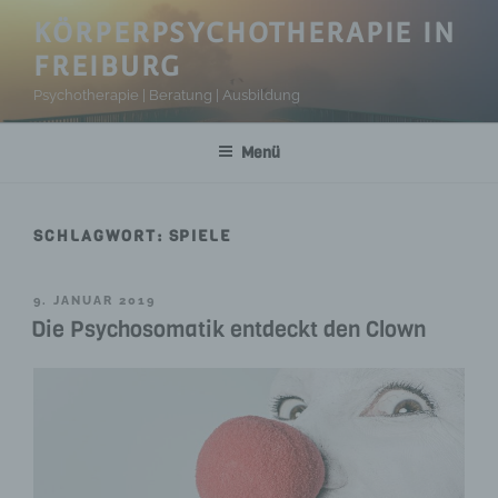
Zum
KÖRPERPSYCHOTHERAPIE IN
Inhalt
FREIBURG
springen
Psychotherapie | Beratung | Ausbildung
Menü
SCHLAGWORT:
SPIELE
VERÖFFENTLICHT
9. JANUAR 2019
AM
Die Psychosomatik entdeckt den Clown