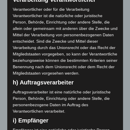
Verantwortlicher oder für die Verarbeitung
März 2023
Verantwortlicher ist die natürliche oder juristische
Person, Behörde, Einrichtung oder andere Stelle, die
Januar 2023
allein oder gemeinsam mit anderen über die Zwecke und
Dezember 2022
Mittel der Verarbeitung von personenbezogenen Daten
entscheidet. Sind die Zwecke und Mittel dieser
November 2022
Verarbeitung durch das Unionsrecht oder das Recht der
Mitgliedstaaten vorgegeben, so kann der Verantwortliche
Juni 2022
beziehungsweise können die bestimmten Kriterien seiner
Benennung nach dem Unionsrecht oder dem Recht der
Mai 2022
Mitgliedstaaten vorgesehen werden.
Februar 2022
h) Auftragsverarbeiter
Auftragsverarbeiter ist eine natürliche oder juristische
Dezember 2021
Person, Behörde, Einrichtung oder andere Stelle, die
November 2021
personenbezogene Daten im Auftrag des
Verantwortlichen verarbeitet.
August 2021
i) Empfänger
Juni 2021