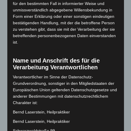
für den bestimmten Fall in informierter Weise und
Juli 2019
unmissverständlich abgegebene Willensbekundung in
Form einer Erklärung oder einer sonstigen eindeutigen
Juni 2019
bestätigenden Handlung, mit der die betroffene Person
zu verstehen gibt, dass sie mit der Verarbeitung der sie
Mai 2019
betreffenden personenbezogenen Daten einverstanden
Februar 2019
ist.
Januar 2019
Name und Anschrift des für die
Dezember 2018
Verarbeitung Verantwortlichen
Oktober 2018
Verantwortlicher im Sinne der Datenschutz-
Grundverordnung, sonstiger in den Mitgliedstaaten der
Juli 2018
Europäischen Union geltenden Datenschutzgesetze und
anderer Bestimmungen mit datenschutzrechtlichem
Juni 2018
Charakter ist:
Mai 2018
Bernd Laserstein, Heilpraktiker
Bernd Laserstein, Heilpraktiker
April 2018
Schwarzwaldstraße 99