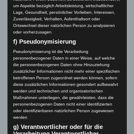
umschlagen, Schnelligkeit in Langsamkeit, Grenzen
um Aspekte bezüglich Arbeitsleistung, wirtschaftlicher
sind variabel u.v.m. Widersprüche sind also keine
Lage, Gesundheit, persönlicher Vorlieben, Interessen,
Gegensätze, die sich ausschließen sondern zwei Pole,
Zuverlässigkeit, Verhalten, Aufenthaltsort oder
die einander ergänzen und erst gemeinsam ein
Ortswechsel dieser natürlichen Person zu analysieren
stimmiges Bild ergeben.
oder vorherzusagen.
f) Pseudonymisierung
Pseudonymisierung ist die Verarbeitung
personenbezogener Daten in einer Weise, auf welche
September 2025
die personenbezogenen Daten ohne Hinzuziehung
zusätzlicher Informationen nicht mehr einer spezifischen
November 2024
betroffenen Person zugeordnet werden können, sofern
diese zusätzlichen Informationen gesondert aufbewahrt
Oktober 2024
werden und technischen und organisatorischen
Mai 2024
Maßnahmen unterliegen, die gewährleisten, dass die
personenbezogenen Daten nicht einer identifizierten
Dezember 2023
oder identifizierbaren natürlichen Person zugewiesen
werden.
November 2023
g) Verantwortlicher oder für die
Verarbeitung Verantwortlicher
Mai 2023