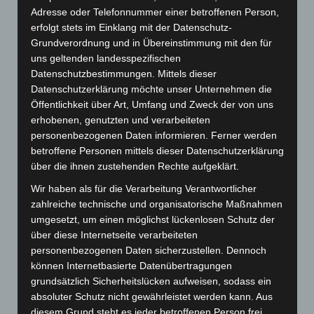
Adresse oder Telefonnummer einer betroffenen Person,
dargeboten
erfolgt stets im Einklang mit der Datenschutz-
4. Ausbruchsspiel – die ganze Palette dramatischer
Grundverordnung und in Übereinstimmung mit den für
Gefühlsausbrüche wird willkürlich und technisch vom
uns geltenden landesspezifischen
Spieler produziert
Datenschutzbestimmungen. Mittels dieser
5. Invasionsspiel – das Überschreiten persönlicher
Datenschutzerklärung möchte unser Unternehmen die
Grenzen – Verwuscheln von Haaren etwa – wird von
Öffentlichkeit über Art, Umfang und Zweck der von uns
einem zivilisierten Spieler ausgeführt
erhobenen, genutzten und verarbeiteten
6. Genderspiel – die Verwandlung des Geschlechts wird
personenbezogenen Daten informieren. Ferner werden
durch Kleidung und Gestik spielerisch dargestellt
betroffene Personen mittels dieser Datenschutzerklärung
7. Sittlichkeitsspiel – der Clown verstößt immer wieder
über die ihnen zustehenden Rechte aufgeklärt.
gegen die Vorstellungen von Anstand und Sitte, obwohl
Wir haben als für die Verarbeitung Verantwortlicher
er sie genau kennt und als Bürger auch einhält.
zahlreiche technische und organisatorische Maßnahmen
umgesetzt, um einen möglichst lückenlosen Schutz der
Viele Clowns erstreben die Verschmelzung von Rolle
über diese Internetseite verarbeiteten
und Person, möchten den Clown und den Menschen
personenbezogenen Daten sicherzustellen. Dennoch
können Internetbasierte Datenübertragungen
dahinter verschmelzen. Der Schweizer Clown Dimitri hat
grundsätzlich Sicherheitslücken aufweisen, sodass ein
es sogar geschafft, seinen Künstlernamen (der auch
absoluter Schutz nicht gewährleistet werden kann. Aus
sein Vorname war) zu seinem Nachnamen ändern zu
diesem Grund steht es jeder betroffenen Person frei,