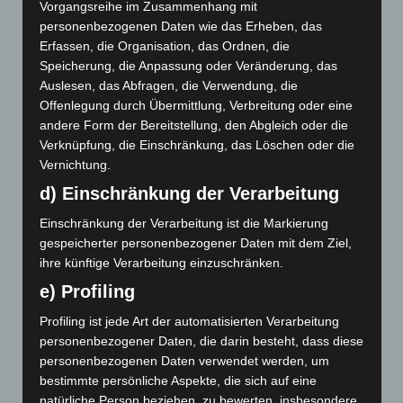
Der Clown bietet uns an dieser Stelle eine Versöhnung
Vorgangsreihe im Zusammenhang mit
mit diesen ungeliebten Eigenschaften an. Die
personenbezogenen Daten wie das Erheben, das
Möglichkeit, über uns selbst zu lachen (ein Merkmal
Erfassen, die Organisation, das Ordnen, die
Speicherung, die Anpassung oder Veränderung, das
übrigens, das für Victor Frankl den Menschen überhaupt
Auslesen, das Abfragen, die Verwendung, die
erst ausmacht).
Offenlegung durch Übermittlung, Verbreitung oder eine
Der Clown ist eine „Landkarte“ des Inneren des
andere Form der Bereitstellung, den Abgleich oder die
Menschen. Die Über-Ich Figur des Weißen Clowns
Verknüpfung, die Einschränkung, das Löschen oder die
versucht mit Strenge die Es-Figur des schusseligen
Vernichtung.
Roten Clowns zum richtigen Verhalten zu erziehen, und
d) Einschränkung der Verarbeitung
scheitert regelmäßig damit. Für mich eine Aufforderung,
nicht allzu streng mit sich selbst zu sein, sich das Recht
Einschränkung der Verarbeitung ist die Markierung
zu nehmen, Regeln selbst zu überprüfen und Spaß und
gespeicherter personenbezogener Daten mit dem Ziel,
Neugier nicht zu kurz kommen zu lassen. (Denn bei zu
ihre künftige Verarbeitung einzuschränken.
viel Frust bekommt womöglich der Schwarze Clown
e) Profiling
seinen Auftritt).
Profiling ist jede Art der automatisierten Verarbeitung
Der Clown weist uns auf die Widersprüchlichkeiten des
personenbezogener Daten, die darin besteht, dass diese
Lebens hin, und dass diese Widersprüche sich auch
personenbezogenen Daten verwendet werden, um
immer wieder miteinander versöhnen, und ineinander
bestimmte persönliche Aspekte, die sich auf eine
übergehen können. Albernheit kann in Ernst
natürliche Person beziehen, zu bewerten, insbesondere,