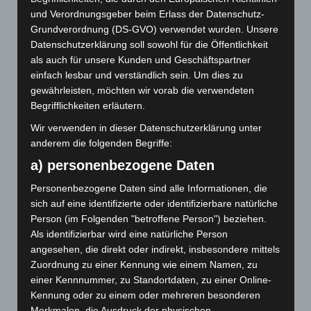
Juni 2021
und Verordnungsgeber beim Erlass der Datenschutz-
Grundverordnung (DS-GVO) verwendet wurden. Unsere
Mai 2021
Datenschutzerklärung soll sowohl für die Öffentlichkeit
als auch für unsere Kunden und Geschäftspartner
April 2021
einfach lesbar und verständlich sein. Um dies zu
gewährleisten, möchten wir vorab die verwendeten
Januar 2021
Begrifflichkeiten erläutern.
Dezember 2020
Wir verwenden in dieser Datenschutzerklärung unter
anderem die folgenden Begriffe:
November 2020
a) personenbezogene Daten
September 2020
Personenbezogene Daten sind alle Informationen, die
sich auf eine identifizierte oder identifizierbare natürliche
Juli 2020
Person (im Folgenden "betroffene Person") beziehen.
Als identifizierbar wird eine natürliche Person
Januar 2020
angesehen, die direkt oder indirekt, insbesondere mittels
November 2019
Zuordnung zu einer Kennung wie einem Namen, zu
einer Kennnummer, zu Standortdaten, zu einer Online-
Oktober 2019
Kennung oder zu einem oder mehreren besonderen
Merkmalen, die Ausdruck der physischen,