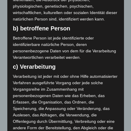
August 2019
physiologischen, genetischen, psychischen,
wirtschaftlichen, kulturellen oder sozialen Identität dieser
Juli 2019
natürlichen Person sind, identifiziert werden kann.
Juni 2019
b) betroffene Person
Mai 2019
Betroffene Person ist jede identifizierte oder
identifizierbare natürliche Person, deren
Februar 2019
personenbezogene Daten von dem für die Verarbeitung
Verantwortlichen verarbeitet werden.
Januar 2019
c) Verarbeitung
Dezember 2018
Verarbeitung ist jeder mit oder ohne Hilfe automatisierter
Verfahren ausgeführte Vorgang oder jede solche
Oktober 2018
Vorgangsreihe im Zusammenhang mit
personenbezogenen Daten wie das Erheben, das
Juli 2018
Erfassen, die Organisation, das Ordnen, die
Juni 2018
Speicherung, die Anpassung oder Veränderung, das
Auslesen, das Abfragen, die Verwendung, die
Mai 2018
Offenlegung durch Übermittlung, Verbreitung oder eine
andere Form der Bereitstellung, den Abgleich oder die