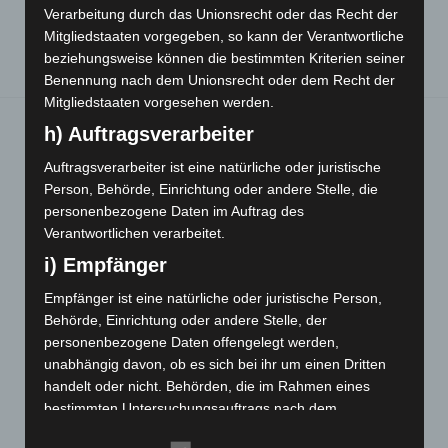
Die Psychoanalyse erkundet Leiblichkeit
Verarbeitung durch das Unionsrecht oder das Recht der
Mitgliedstaaten vorgegeben, so kann der Verantwortliche
beziehungsweise können die bestimmten Kriterien seiner
Benennung nach dem Unionsrecht oder dem Recht der
Mitgliedstaaten vorgesehen werden.
h) Auftragsverarbeiter
Auftragsverarbeiter ist eine natürliche oder juristische
Sie finden mich hier:
Person, Behörde, Einrichtung oder andere Stelle, die
personenbezogene Daten im Auftrag des
Verantwortlichen verarbeitet.
i) Empfänger
Bernd Laserstein, Heilpraktiker, "The
Empfänger ist eine natürliche oder juristische Person,
European Certificate of Psychotherapy",
Behörde, Einrichtung oder andere Stelle, der
personenbezogene Daten offengelegt werden,
Schwarzwaldstraße 99, 79117 Freiburg,
unabhängig davon, ob es sich bei ihr um einen Dritten
Telefon: 0761-2172229 (AB)
handelt oder nicht. Behörden, die im Rahmen eines
bestimmten Untersuchungsauftrags nach dem
Unionsrecht oder dem Recht der Mitgliedstaaten