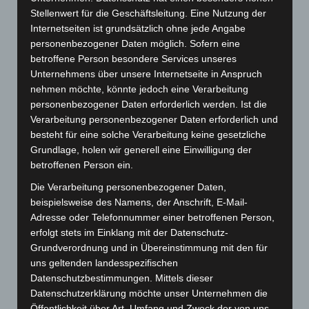
Stellenwert für die Geschäftsleitung. Eine Nutzung der
Internetseiten ist grundsätzlich ohne jede Angabe
personenbezogener Daten möglich. Sofern eine
Beitragsnavigation
betroffene Person besondere Services unseres
Vorheriger
ZURÜCK
Unternehmens über unsere Internetseite in Anspruch
Beitrag
Lisa Ann
nehmen möchte, könnte jedoch eine Verarbeitung
personenbezogener Daten erforderlich werden. Ist die
Verarbeitung personenbezogener Daten erforderlich und
besteht für eine solche Verarbeitung keine gesetzliche
Grundlage, holen wir generell eine Einwilligung der
September 2025
betroffenen Person ein.
Die Verarbeitung personenbezogener Daten,
November 2024
beispielsweise des Namens, der Anschrift, E-Mail-
Oktober 2024
Adresse oder Telefonnummer einer betroffenen Person,
erfolgt stets im Einklang mit der Datenschutz-
Mai 2024
Grundverordnung und in Übereinstimmung mit den für
uns geltenden landesspezifischen
Dezember 2023
Datenschutzbestimmungen. Mittels dieser
Datenschutzerklärung möchte unser Unternehmen die
November 2023
Öffentlichkeit über Art, Umfang und Zweck der von uns