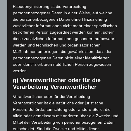
Pseudonymisierung ist die Verarbeitung
Psychosomatik
Psychoanalyse
personenbezogener Daten in einer Weise, auf welche
Psychotherapie
die personenbezogenen Daten ohne Hinzuziehung
zusätzlicher Informationen nicht mehr einer spezifischen
Psychotherapieforschung
Resonanz
Selbst
betroffenen Person zugeordnet werden können, sofern
Spiritualität
diese zusätzlichen Informationen gesondert aufbewahrt
Sprache
Synchronie
werden und technischen und organisatorischen
Trauma
Systemische Therapie
Therapie
Training
Maßnahmen unterliegen, die gewährleisten, dass die
Traumafolgestörung
Umwelt
Verkörperung
personenbezogenen Daten nicht einer identifizierten
oder identifizierbaren natürlichen Person zugewiesen
werden.
g) Verantwortlicher oder für die
Soma Festival 2025
Verarbeitung Verantwortlicher
Die Psychosomatik erkundet das Selbst III
Verantwortlicher oder für die Verarbeitung
Verantwortlicher ist die natürliche oder juristische
Die Psychosomatik erkundet das Selbst II
Person, Behörde, Einrichtung oder andere Stelle, die
allein oder gemeinsam mit anderen über die Zwecke und
Die Psychosomatik erkundet das Selbst
Mittel der Verarbeitung von personenbezogenen Daten
entscheidet. Sind die Zwecke und Mittel dieser