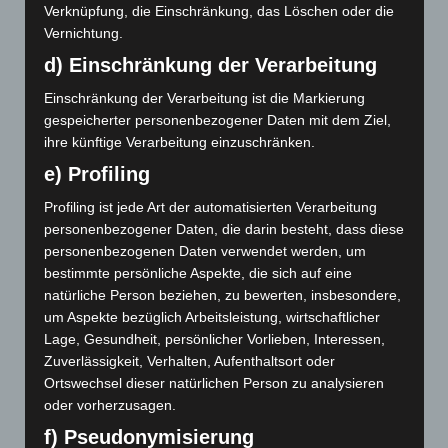
April 2018
Verknüpfung, die Einschränkung, das Löschen oder die
Vernichtung.
Februar 2018
d) Einschränkung der Verarbeitung
Dezember 2017
Einschränkung der Verarbeitung ist die Markierung
gespeicherter personenbezogener Daten mit dem Ziel,
November 2017
ihre künftige Verarbeitung einzuschränken.
e) Profiling
Abwehrmechanismen
Achtsamkeit
Berührung
Profiling ist jede Art der automatisierten Verarbeitung
personenbezogener Daten, die darin besteht, dass diese
Empathie
Bindungstheorie
Embodiment
Entwicklung
personenbezogenen Daten verwendet werden, um
Entwicklungspsychologie
bestimmte persönliche Aspekte, die sich auf eine
Epigenetik
Erzählen
natürliche Person beziehen, zu bewerten, insbesondere,
Klima
Klimakrise
Gehirn
Kommunikation
Genetik
um Aspekte bezüglich Arbeitsleistung, wirtschaftlicher
Kriegsenkel
Kriegsenkelgruppe
Lage, Gesundheit, persönlicher Vorlieben, Interessen,
Körperorientierte Psychotherapie
Zuverlässigkeit, Verhalten, Aufenthaltsort oder
Körperpsychotherapie
Ortswechsel dieser natürlichen Person zu analysieren
Leiblichkeit
Meditation
oder vorherzusagen.
Neurobiologie
Mentalisierung
Mitgefühl
Musik
f) Pseudonymisierung
Neuroplastizität
Phänomenologie
Psyche
Psychiatrie