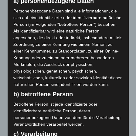
a) personenbezogene Daten
schwarzmagische Flüche offenbar tatsächlich Wirkung
entfalten und zwar bis hin zum Tod des Verfluchten.
Personenbezogene Daten sind alle Informationen, die
sich auf eine identifizierte oder identifizierbare natürliche
Person (im Folgenden "betroffene Person") beziehen.
Kosten des Rituals
Als identifizierbar wird eine natürliche Person
angesehen, die direkt oder indirekt, insbesondere mittels
Aber falls die Familie sich vereinigen kann, wird ein
Zuordnung zu einer Kennung wie einem Namen, zu
aufwändiges und teures Ritual verordnet. Die ganze
einer Kennnummer, zu Standortdaten, zu einer Online-
Familie, auch weit entfernt wohnende Mitglieder,
Kennung oder zu einem oder mehreren besonderen
Merkmalen, die Ausdruck der physischen,
müssen daran teilnehmen. Die Zeit der gemeinsamen
physiologischen, genetischen, psychischen,
Vorbereitung zur Durchführung des Rituals bringt die
wirtschaftlichen, kulturellen oder sozialen Identität dieser
Familie wieder zusammen und schafft so die
natürlichen Person sind, identifiziert werden kann.
Möglichkeit einer Veränderung.
b) betroffene Person
Auch in muslimischen Kulturen gibt es ähnliche
Betroffene Person ist jede identifizierte oder
Verfahren. Dort sind es eher „Dschinns“, das sind
identifizierbare natürliche Person, deren
unsichtbare Wesen, die aus rauchlosem Feuer
personenbezogene Daten von dem für die Verarbeitung
erschaffen sind, die im Auftrag des einen Menschen von
Verantwortlichen verarbeitet werden.
einem anderen Menschen Besitz ergreifen. Es gibt
c) Verarbeitung