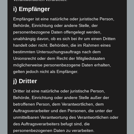
i) Empfänger
Juni 2022
Empfänger ist eine natürliche oder juristische Person,
Mai 2022
Behörde, Einrichtung oder andere Stelle, der
personenbezogene Daten offengelegt werden,
Februar 2022
unabhängig davon, ob es sich bei ihr um einen Dritten
Dezember 2021
handelt oder nicht. Behörden, die im Rahmen eines
bestimmten Untersuchungsauftrags nach dem
November 2021
Unionsrecht oder dem Recht der Mitgliedstaaten
möglicherweise personenbezogene Daten erhalten,
August 2021
gelten jedoch nicht als Empfänger.
j) Dritter
Juni 2021
Dritter ist eine natürliche oder juristische Person,
Mai 2021
Behörde, Einrichtung oder andere Stelle außer der
betroffenen Person, dem Verantwortlichen, dem
April 2021
Auftragsverarbeiter und den Personen, die unter der
Januar 2021
unmittelbaren Verantwortung des Verantwortlichen oder
des Auftragsverarbeiters befugt sind, die
Dezember 2020
personenbezogenen Daten zu verarbeiten.