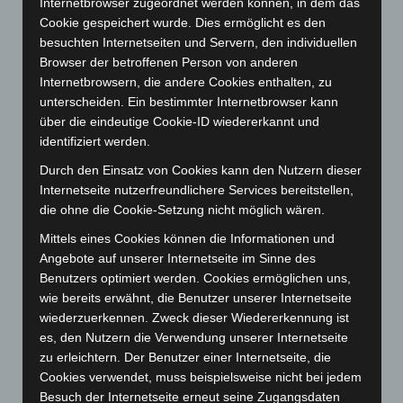
Internetbrowser zugeordnet werden können, in dem das
Abwehrmechanismen
Achtsamkeit
Berührung
Cookie gespeichert wurde. Dies ermöglicht es den
Empathie
Bindungstheorie
Embodiment
Entwicklung
besuchten Internetseiten und Servern, den individuellen
Entwicklungspsychologie
Browser der betroffenen Person von anderen
Epigenetik
Erzählen
Internetbrowsern, die andere Cookies enthalten, zu
Klima
Klimakrise
Gehirn
Kommunikation
Genetik
unterscheiden. Ein bestimmter Internetbrowser kann
über die eindeutige Cookie-ID wiedererkannt und
Kriegsenkel
Kriegsenkelgruppe
identifiziert werden.
Körperorientierte Psychotherapie
Körperpsychotherapie
Leiblichkeit
Meditation
Durch den Einsatz von Cookies kann den Nutzern dieser
Internetseite nutzerfreundlichere Services bereitstellen,
Neurobiologie
Mentalisierung
Mitgefühl
Musik
die ohne die Cookie-Setzung nicht möglich wären.
Neuroplastizität
Phänomenologie
Psyche
Psychiatrie
Mittels eines Cookies können die Informationen und
Psychosomatik
Psychoanalyse
Angebote auf unserer Internetseite im Sinne des
Benutzers optimiert werden. Cookies ermöglichen uns,
Psychotherapie
wie bereits erwähnt, die Benutzer unserer Internetseite
wiederzuerkennen. Zweck dieser Wiedererkennung ist
Psychotherapieforschung
Resonanz
Selbst
es, den Nutzern die Verwendung unserer Internetseite
Spiritualität
Sprache
Synchronie
zu erleichtern. Der Benutzer einer Internetseite, die
Trauma
Systemische Therapie
Therapie
Training
Cookies verwendet, muss beispielsweise nicht bei jedem
Traumafolgestörung
Umwelt
Verkörperung
Besuch der Internetseite erneut seine Zugangsdaten