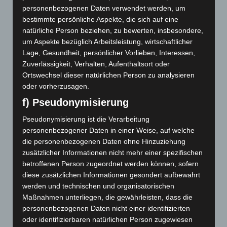
insbesondere der medizinischen Wissenschaft,
personenbezogenen Daten verwendet werden, um
ausgeblendet werden. Ein ähnliches Schicksal wie die
bestimmte persönliche Aspekte, die sich auf eine
Placebo oder Homöopathie Forschung, denn damit
natürliche Person beziehen, zu bewerten, insbesondere,
lassen sich keine Karrieren starten.
um Aspekte bezüglich Arbeitsleistung, wirtschaftlicher
Lage, Gesundheit, persönlicher Vorlieben, Interessen,
Herr Sax macht uns klar, dass viele wissenschaftlich
Zuverlässigkeit, Verhalten, Aufenthaltsort oder
Verfahren der Vergangenheit heute als
Ortswechsel dieser natürlichen Person zu analysieren
unwissenschaftlich gelten und dass sicher auch in der
oder vorherzusagen.
Zukunft viele heutige wissenschaftliche Methoden als
f) Pseudonymisierung
unwissenschaftlich entlarvt werden dürften. Das
Pseudonymisierung ist die Verarbeitung
Phänomen „Gesundheit“ (das sich übrigens auch nicht
personenbezogener Daten in einer Weise, auf welche
definieren lässt) ist mit so vielen Aspekten verbunden,
die personenbezogenen Daten ohne Hinzuziehung
dass die Reduktion auf die materiellen Aspekte eine Art
zusätzlicher Informationen nicht mehr einer spezifischen
selbstverordneter Blindheit gleichkommt.
betroffenen Person zugeordnet werden können, sofern
Es kommt darauf an, Geist und Körper wieder
diese zusätzlichen Informationen gesondert aufbewahrt
zusammenzuführen und wenn dabei die Seele auch
werden und technischen und organisatorischen
noch eine Rolle spielen darf, wäre das wohl kein Fehler.
Maßnahmen unterliegen, die gewährleisten, dass die
personenbezogenen Daten nicht einer identifizierten
oder identifizierbaren natürlichen Person zugewiesen