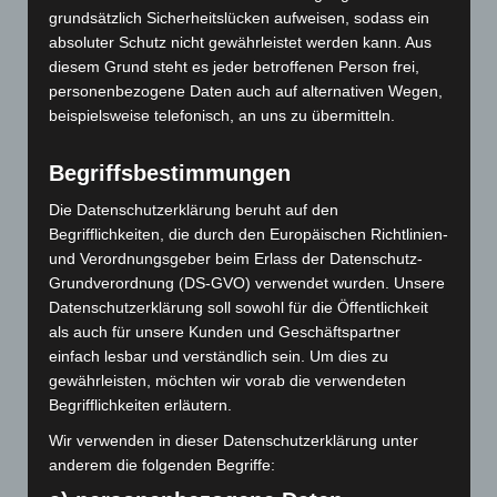
grundsätzlich Sicherheitslücken aufweisen, sodass ein
wenn ein Familienmitglied unerklärliche Symptome
absoluter Schutz nicht gewährleistet werden kann. Aus
zeigt. Das Orakel versetzt sich in Trance und befragt die
diesem Grund steht es jeder betroffenen Person frei,
Familie: „Ist die Familie vereint?“ Und falls nicht: „Ist es
personenbezogene Daten auch auf alternativen Wegen,
möglich, dass die Familie sich vereinen kann?“ Damit
beispielsweise telefonisch, an uns zu übermitteln.
berücksichtigt das Orakel, dass die allermeisten Fälle
von unerklärlichen Krankheiten auf
Begriffsbestimmungen
Familienstreitigkeiten zurückgehen.
Die Datenschutzerklärung beruht auf den
Die Familienverbände sind in dieser Weltgegend oft die
Begrifflichkeiten, die durch den Europäischen Richtlinien-
einzige Quelle von Moral und materiellen Ressourcen.
und Verordnungsgeber beim Erlass der Datenschutz-
Man opfert sich immer wieder für einzelne
Grundverordnung (DS-GVO) verwendet wurden. Unsere
Familienmitglieder auf. Dabei entstehen auch Neid und
Datenschutzerklärung soll sowohl für die Öffentlichkeit
Missgunst, Rachegelüste, Kränkungen u.v.m.
als auch für unsere Kunden und Geschäftspartner
einfach lesbar und verständlich sein. Um dies zu
Die moralischen Gebote des Hinduismus oder auch des
gewährleisten, möchten wir vorab die verwendeten
Islam verbieten nun, Rache zu nehmen, insbesondere
Begrifflichkeiten erläutern.
verbieten sie die Nutzung von schwarzer Magie. Aber
Wir verwenden in dieser Datenschutzerklärung unter
offenbar wird dieses Verbot nicht immer eingehalten.
anderem die folgenden Begriffe:
Für westlich sozialisierte Menschen erstaunlich ist, dass