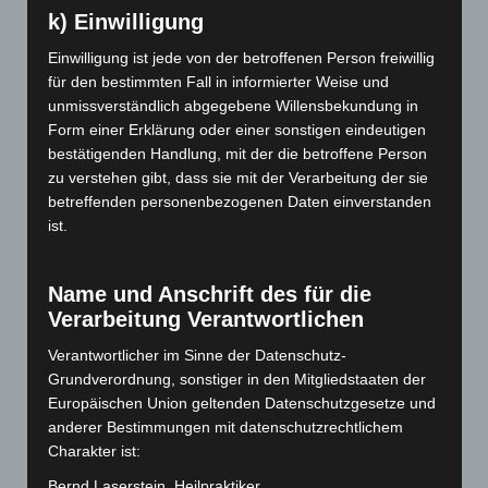
k) Einwilligung
November 2020
Einwilligung ist jede von der betroffenen Person freiwillig
September 2020
für den bestimmten Fall in informierter Weise und
unmissverständlich abgegebene Willensbekundung in
Juli 2020
Form einer Erklärung oder einer sonstigen eindeutigen
Januar 2020
bestätigenden Handlung, mit der die betroffene Person
zu verstehen gibt, dass sie mit der Verarbeitung der sie
November 2019
betreffenden personenbezogenen Daten einverstanden
ist.
Oktober 2019
August 2019
Name und Anschrift des für die
Verarbeitung Verantwortlichen
Juli 2019
Verantwortlicher im Sinne der Datenschutz-
Juni 2019
Grundverordnung, sonstiger in den Mitgliedstaaten der
Europäischen Union geltenden Datenschutzgesetze und
Mai 2019
anderer Bestimmungen mit datenschutzrechtlichem
Charakter ist:
Februar 2019
Bernd Laserstein, Heilpraktiker