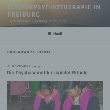
Zum
KÖRPERPSYCHOTHERAPIE IN
Inhalt
FREIBURG
springen
Psychotherapie | Beratung | Ausbildung
Menü
SCHLAGWORT:
RITUAL
VERÖFFENTLICHT
6. NOVEMBER 2019
AM
Die Psychosomatik erkundet Rituale