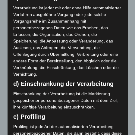
verschieden Wege, diese Dämonen zu exorzieren und
Verarbeitung ist jeder mit oder ohne Hilfe automatisierter
es gibt unterschiedlich seriöse Exorzisten, die diese
Verfahren ausgeführte Vorgang oder jede solche
Fähigkeit besitzen. Auch hier bekommen wir einen
Vorgangsreihe im Zusammenhang mit
kleinen Film gezeigt.
personenbezogenen Daten wie das Erheben, das
Erfassen, die Organisation, das Ordnen, die
Der Vorzug der Besessenheit ist, dass die Kranken von
Speicherung, die Anpassung oder Veränderung, das
einer Krankheitsschuld entlastet werden. In
Auslesen, das Abfragen, die Verwendung, die
muslimischen Kulturen wird der Dschinn dann
Offenlegung durch Übermittlung, Verbreitung oder eine
möglichst gefangen und getötet. Anders in Hindu
andere Form der Bereitstellung, den Abgleich oder die
Kulturen. Dort werden die Dämonen nach Möglichkeit
Verknüpfung, die Einschränkung, das Löschen oder die
versöhnt. Diese Art der Herangehensweise ermöglicht
Vernichtung.
den Kranken die Einsicht, wie sie sich verletzlich
d) Einschränkung der Verarbeitung
gemacht haben.
Einschränkung der Verarbeitung ist die Markierung
gespeicherter personenbezogener Daten mit dem Ziel,
ihre künftige Verarbeitung einzuschränken.
Nachwort
e) Profiling
Es gibt also einen gewaltigen Bereich von sozio-
Profiling ist jede Art der automatisierten Verarbeitung
psychischen Phänomenen, die von der Wissenschaft,
personenbezogener Daten, die darin besteht, dass diese