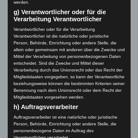
werden.
g) Verantwortlicher oder für die
September 2025
Verarbeitung Verantwortlicher
November 2024
Verantwortlicher oder für die Verarbeitung
Oktober 2024
Verantwortlicher ist die natürliche oder juristische
Person, Behörde, Einrichtung oder andere Stelle, die
Mai 2024
allein oder gemeinsam mit anderen über die Zwecke und
Mittel der Verarbeitung von personenbezogenen Daten
Dezember 2023
entscheidet. Sind die Zwecke und Mittel dieser
Verarbeitung durch das Unionsrecht oder das Recht der
November 2023
Mitgliedstaaten vorgegeben, so kann der Verantwortliche
beziehungsweise können die bestimmten Kriterien seiner
Mai 2023
Benennung nach dem Unionsrecht oder dem Recht der
Mitgliedstaaten vorgesehen werden.
März 2023
h) Auftragsverarbeiter
Januar 2023
Auftragsverarbeiter ist eine natürliche oder juristische
Dezember 2022
Person, Behörde, Einrichtung oder andere Stelle, die
personenbezogene Daten im Auftrag des
November 2022
Verantwortlichen verarbeitet.