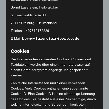
Januar 2019
Bernd Laserstein, Heilpraktiker
Dezember 2018
Schwarzwaldstraße 99
Oktober 2018
79117 Freiburg - Deutschland
Telefon: +497612172229
Juli 2018
E-Mail:
Juni 2018
Cookies
Mai 2018
Die Internetseiten verwenden Cookies. Cookies sind
April 2018
Textdateien, welche über einen Internetbrowser auf
einem Computersystem abgelegt und gespeichert
Februar 2018
werden.
Dezember 2017
Zahlreiche Internetseiten und Server verwenden
Cookies. Viele Cookies enthalten eine sogenannte
November 2017
Cookie-ID. Eine Cookie-ID ist eine eindeutige Kennung
des Cookies. Sie besteht aus einer Zeichenfolge, durch
welche Internetseiten und Server dem konkreten