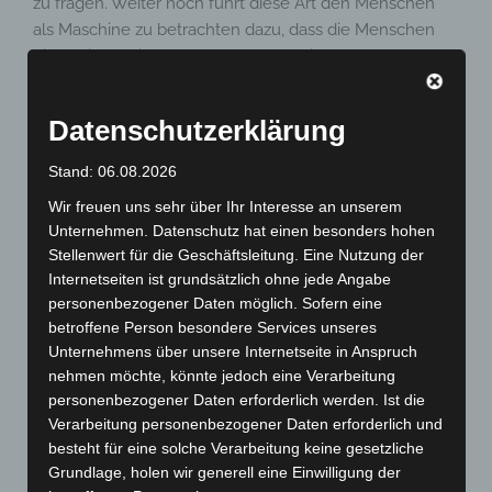
zu fragen. Weiter noch führt diese Art den Menschen
als Maschine zu betrachten dazu, dass die Menschen
diese Sichtweise übernehmen und sich selbst ebenso
als Maschinen betrachten.
Datenschutzerklärung
Rituale
Stand: 06.08.2026
Was ist ein Ritual? Zahlreiche Anthropologen und
Wir freuen uns sehr über Ihr Interesse an unserem
Ethnologen sind sich nach jahrzehntelanger Diskussion
Unternehmen. Datenschutz hat einen besonders hohen
Stellenwert für die Geschäftsleitung. Eine Nutzung der
nicht darüber einig geworden, wie ein Ritual zu
Internetseiten ist grundsätzlich ohne jede Angabe
definieren wäre. Für Ritual Anwender sind die Vollzüge
personenbezogener Daten möglich. Sofern eine
eine „Technik“, und nicht eine „Heilung“, es wird also
betroffene Person besondere Services unseres
schon schwierig, wenn Wissenschaftler versuchen, sich
Unternehmens über unsere Internetseite in Anspruch
mit Ritualteilnehmern über die Handlungen
nehmen möchte, könnte jedoch eine Verarbeitung
auszutauschen.
personenbezogener Daten erforderlich werden. Ist die
Verarbeitung personenbezogener Daten erforderlich und
Rituale können sehr, sehr unterschiedlich auftreten,
besteht für eine solche Verarbeitung keine gesetzliche
denn sie dauern kurz oder länger (manchmal Jahre),
Grundlage, holen wir generell eine Einwilligung der