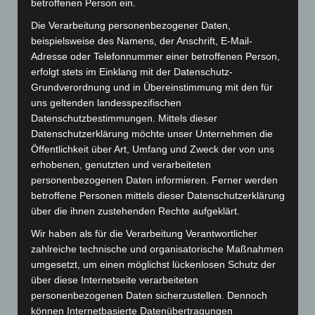
sind vorübergehend, gelegentlich oder regelmäßig und
betroffenen Person ein.
dabei mehr oder weniger aufwendig. In der Regel sind
Die Verarbeitung personenbezogener Daten,
sie Ausdrucksstark und zur Verblüffung der
beispielsweise des Namens, der Anschrift, E-Mail-
Wissenschaft nicht instrumentell. Das ist ein Merkmal
Adresse oder Telefonnummer einer betroffenen Person,
eines vormodernen Weltbilds und damit unvereinbar
erfolgt stets im Einklang mit der Datenschutz-
mit modernen Wissenschaften.
Grundverordnung und in Übereinstimmung mit den für
uns geltenden landesspezifischen
Dass Rituale wirken, ist vielfach belegt, aber wie wirken
Datenschutzbestimmungen. Mittels dieser
Datenschutzerklärung möchte unser Unternehmen die
sie? Dazu gibt es, mangels Definition, kaum Antworten.
Öffentlichkeit über Art, Umfang und Zweck der von uns
Wirken sie ähnlich wie Kräutertränke, geht es um
erhobenen, genutzten und verarbeiteten
wiedergefundenes Vertrauen, wird die Welt neu
personenbezogenen Daten informieren. Ferner werden
geordnet? Man könnte alle Hypothesen bejahen, aber
betroffene Personen mittels dieser Datenschutzerklärung
hätte noch keine befriedigende Antwort.
über die ihnen zustehenden Rechte aufgeklärt.
Wir haben als für die Verarbeitung Verantwortlicher
zahlreiche technische und organisatorische Maßnahmen
Familie und Ritual
umgesetzt, um einen möglichst lückenlosen Schutz der
über diese Internetseite verarbeiteten
Herr Sax zeigt uns einen kurzen Filmausschnitt aus
personenbezogenen Daten sicherzustellen. Dennoch
einer indischen Provinz, wo er einem Orakel beiwohnte.
können Internetbasierte Datenübertragungen
Der Gang zum Orakel ist in der Regel der erste Schritt,