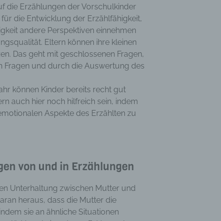
auf die Erzählungen der Vorschulkinder
haltsort oder Ortswechsel dieser natürlichen Person zu analysieren od
für die Entwicklung der Erzählfähigkeit,
rzusagen.
higkeit andere Perspektiven einnehmen
Pseudonymisierung
gsqualität. Eltern können ihre kleinen
nymisierung ist die Verarbeitung personenbezogener Daten in einer 
zen. Das geht mit geschlossenen Fragen,
elche die personenbezogenen Daten ohne Hinzuziehung zusätzlicher
en Fragen und durch die Auswertung des
ationen nicht mehr einer spezifischen betroffenen Person zugeordnet
, sofern diese zusätzlichen Informationen gesondert aufbewahrt werd
r können Kinder bereits recht gut
schen und organisatorischen Maßnahmen unterliegen, die gewährleist
rn auch hier noch hilfreich sein, indem
ie personenbezogenen Daten nicht einer identifizierten oder identifizie
e emotionalen Aspekte des Erzählten zu
lichen Person zugewiesen werden.
erantwortlicher oder für die Verarbeitung
ntwortlicher
wortlicher oder für die Verarbeitung Verantwortlicher ist die natürliche 
gen von und in Erzählungen
ische Person, Behörde, Einrichtung oder andere Stelle, die allein oder
sam mit anderen über die Zwecke und Mittel der Verarbeitung von
lchen Unterhaltung zwischen Mutter und
enbezogenen Daten entscheidet. Sind die Zwecke und Mittel dieser
aran heraus, dass die Mutter die
eitung durch das Unionsrecht oder das Recht der Mitgliedstaaten
 indem sie an ähnliche Situationen
eben, so kann der Verantwortliche beziehungsweise können die best