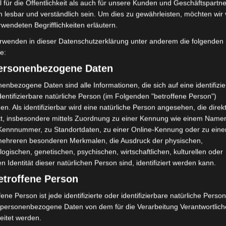
lorieren die Erzählung weiter, sie
 für die Öffentlichkeit als auch für unsere Kunden und Geschäftspartne
Meditation
Me
h lesbar und verständlich sein. Um dies zu gewährleisten, möchten wir
ch solidarisch mit ihm/ihr und warten
Neurobiol
rwendeten Begrifflichkeiten erläutern.
i gilt die Regel, dass je
Phänomenolog
Ereignis war, sich die Zuhörer umso
rwenden in dieser Datenschutzerklärung unter anderem die folgenden
fe:
Psychoanalys
personenbezogene Daten
Psycho
enbezogene Daten sind alle Informationen, die sich auf eine identifizie
Psychotherapi
chichten mit
dentifizierbare natürliche Person (im Folgenden "betroffene Person")
Spiritualität
en. Als identifizierbar wird eine natürliche Person angesehen, die direk
iner Kernthese, die lautet: „Zuhörende
Systemische T
kt, insbesondere mittels Zuordnung zu einer Kennung wie einem Name
 recht passive Rolle beim Erzählen. Es
Trauma
 Kennnummer, zu Standortdaten, zu einer Online-Kennung oder zu ein
Trau
n sie eine wesentlich aktivere Rolle
mehreren besonderen Merkmalen, die Ausdruck der physischen,
Verkörperung
logischen, genetischen, psychischen, wirtschaftlichen, kulturellen oder
 spezielle Situationen, in denen
en Identität dieser natürlichen Person sind, identifiziert werden kann.
Geschichte mit-erzählen und verändern,
rzählenden formen, indem sie aktiv
etroffene Person
i solcher Situationen sind die Gespräche
Soma Festival
fene Person ist jede identifizierte oder identifizierbare natürliche Person
ern und die Situation von Therapeut und
personenbezogene Daten von dem für die Verarbeitung Verantwortlic
Die Psychosoma
am ist der Unterschied zwischen
eitet werden.
Autorität und der Kompetenz.