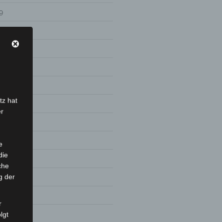
9
tz hat
er
e
die
8
che
g der
r
lgt