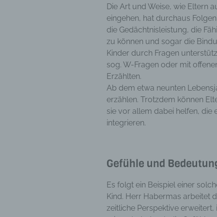
Die Art und Weise, wie Eltern 
Aufent
eingehen, hat durchaus Folgen 
vorhe
die Gedächtnisleistung, die Fä
f) 
zu können und sogar die Bindun
Pseudo
Kinder durch Fragen unterstüt
auf w
sog. W-Fragen oder mit offen
Inform
Erzählten.
können
Ab dem etwa neunten Lebensjah
techni
erzählen. Trotzdem können Elte
dass d
sie vor allem dabei helfen, di
natür
integrieren.
g) V
Vera
Verant
Gefühle und Bedeutun
jurist
gemein
Es folgt ein Beispiel einer so
person
Kind. Herr Habermas arbeitet d
Verarb
zeitliche Perspektive erweitert,
vorgeg