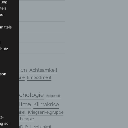
mung
tels
ber
mittels
7
d
7
chutz
chanismen
Achtsamkeit
rson
ndungstheorie
Embodiment
Entwicklung
ungspsychologie
Epigenetik
Klima
Klimakrise
Genetik
n
Kriegsenkel
Kriegsenkelgruppe
z-
rte Psychotherapie
g soll
hotherapie
Leiblichkeit