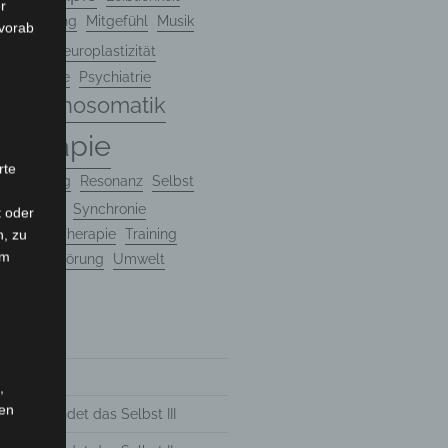
r
ntalisierung
Mitgefühl
Musik
 vorab
ogie
Neuroplastizität
ie
Psyche
Psychiatrie
Psychosomatik
e
therapie
rte
eforschung
Resonanz
Selbst
Sprache
Synchronie
t oder
herapie
Therapie
Training
n, zu
em
mafolgestörung
Umwelt
 2025
,
hen
tik erkundet das Selbst III