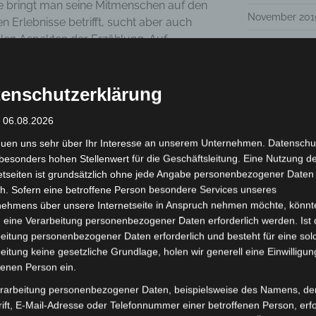
ene bringt man seine Mitmenschen auf den
November 201
 Erlebnisse betrifft, sucht aber auch
len Aspekten der Erzählung. Auf
Oktober 2019
llektive Identitäten von
August 2019
chichten, bis hin zu nationalen Epen der
s dabei darum, eine gemeinsame
enschutzerklärung
Juli 2019
schichten dienen auch der Unterhaltung,
: 06.08.2026
Juni 2019
twas lehren, können aber auch zu etwas
zeugen. Erzählungen dienen der
euen uns sehr über Ihr Interesse an unserem Unternehmen. Datenschu
Mai 2019
rklärung menschlichen Verhaltens, das
besonders hohen Stellenwert für die Geschäftsleitung. Eine Nutzung d
Februar 2019
digen wollen.
etseiten ist grundsätzlich ohne jede Angabe personenbezogener Daten
h. Sofern eine betroffene Person besondere Services unseres
e innere Struktur, die einen strikten
Januar 2019
nehmens über unsere Internetseite in Anspruch nehmen möchte, könnt
dem nichts vertauscht werden darf.
 eine Verarbeitung personenbezogener Daten erforderlich werden. Ist 
ählung eine Bewertung über das
Dezember 201
eitung personenbezogener Daten erforderlich und besteht für eine sol
r Regel nur außergewöhnliche
eitung keine gesetzliche Grundlage, holen wir generell eine Einwilligun
Oktober 2018
gender Reihenfolge. Zunächst kommt
fenen Person ein.
was erzählt werde. Dann wird kurz der
Juli 2018
rarbeitung personenbezogener Daten, beispielsweise des Namens, de
äutert, darauf folgt die eigentliche
Juni 2018
ift, E-Mail-Adresse oder Telefonnummer einer betroffenen Person, erfo
ion. Weiter geht es mit den Handlungen,