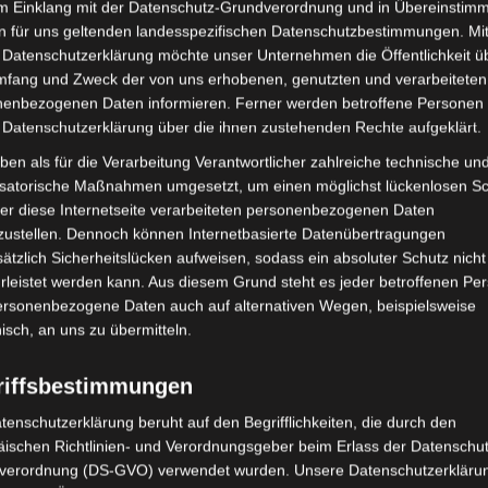
im Einklang mit der Datenschutz-Grundverordnung und in Übereinstim
n. Schließlich folgt das happy oder
Mai 2018
n für uns geltenden landesspezifischen Datenschutzbestimmungen. Mit
ählung besteht dann meist aus „der
 Datenschutzerklärung möchte unser Unternehmen die Öffentlichkeit ü
April 2018
mfang und Zweck der von uns erhobenen, genutzten und verarbeiteten
Februar 2018
enbezogenen Daten informieren. Ferner werden betroffene Personen 
 Datenschutzerklärung über die ihnen zustehenden Rechte aufgeklärt.
Dezember 201
ben als für die Verarbeitung Verantwortlicher zahlreiche technische un
November 201
isatorische Maßnahmen umgesetzt, um einen möglichst lückenlosen S
bei so einer Erzählung? Zunächst muss
er diese Internetseite verarbeiteten personenbezogenen Daten
e Erzähler*in nun etwas erzählen darf.
zustellen. Dennoch können Internetbasierte Datenübertragungen
ätzlich Sicherheitslücken aufweisen, sodass ein absoluter Schutz nicht
ts Interesse an seiner Erzählung
Abwehrme
leistet werden kann. Aus diesem Grund steht es jeder betroffenen Pe
ckkontakt, Hmm-Lauten, Nicken und
Berührung
Bi
personenbezogene Daten auch auf alternativen Wegen, beispielsweise
 Zum Ende der Erzählung wird der/die
Empathie
nisch, an uns zu übermitteln.
ederholen, seine Bewertungen benennen
Entwickl
 eigenen, ähnlichen Geschichte aufwarten.
riffsbestimmungen
ng ist die, des Sich-Anvertrauens mit
Gehirn
Erzählen
 ein Anteilnahme Muster erwarten. Die
tenschutzerklärung beruht auf den Begrifflichkeiten, die durch den
Kommunikatio
 das Erzählte ebenfalls ungewöhnlich
ischen Richtlinien- und Verordnungsgeber beim Erlass der Datenschut
Körperorientie
er Glauben schenken. Sie bringen ihr
verordnung (DS-GVO) verwendet wurden. Unsere Datenschutzerklärun
Körperpsyc