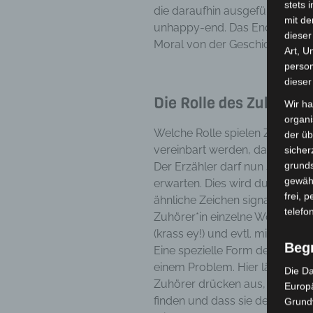
stets 
die daraufhin ausgeführt werde
mit de
unhappy-end. Das Ende der Erz
dieser
Moral von der Geschichte“.
Art, U
person
dieser
Die Rolle des Zuhörers
Wir ha
organ
Welche Rolle spielen Zuhörer 
der üb
vereinbart werden, dass der/di
sicher
grunds
Der Erzähler darf nun seinersei
gewähr
erwarten. Dies wird durch Bli
frei, 
ähnliche Zeichen signalisiert.
telefo
Zuhörer*in einzelne Worte wi
(krass ey!) und evtl. mit einer
Beg
Eine spezielle Form der Erzählu
einem Problem. Hier lässt sich
Die Da
Zuhörer drücken aus, dass sie
Europä
finden und dass sie dem Erzähl
Grund