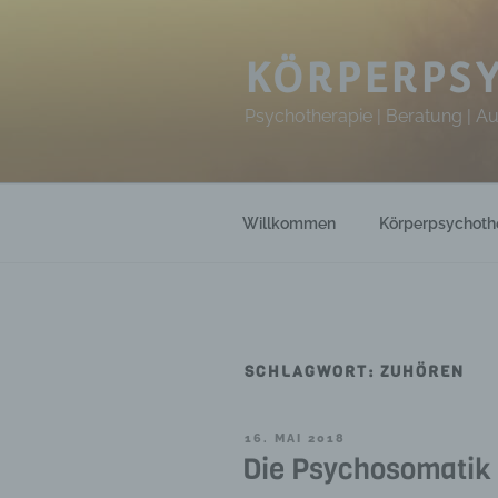
Zum
Inhalt
springen
KÖRPERPSY
Psychotherapie | Beratung | A
Willkommen
Körperpsychoth
SCHLAGWORT:
ZUHÖREN
VERÖFFENTLICHT
16. MAI 2018
AM
Die Psychosomatik