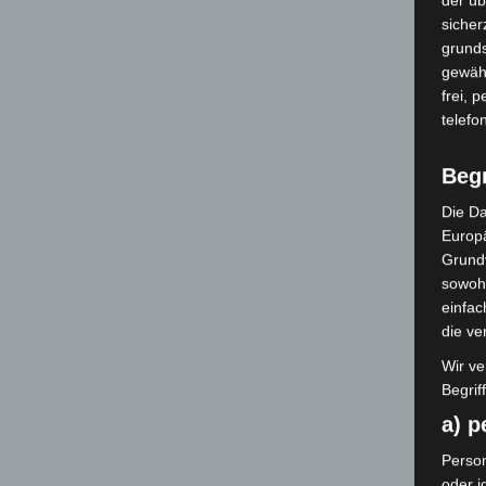
sicher
grunds
gewähr
frei, 
telefo
Beg
Die Da
Europä
Grund
sowohl
einfac
die ve
Wir ve
Begrif
a) 
Person
oder i