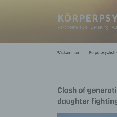
Zum
Inhalt
springen
KÖRPERPSY
Psychotherapie | Beratung | A
Willkommen
Körperpsychoth
Clash of generat
daughter fightin