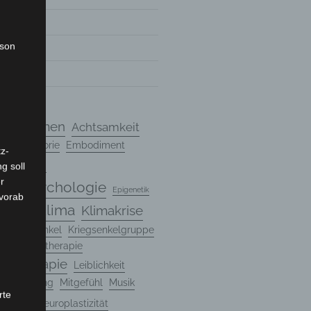
rson
7
7
chanismen
Achtsamkeit
ndungstheorie
Embodiment
z-
g soll
Entwicklung
r
ungspsychologie
Epigenetik
 vorab
Klima
Klimakrise
Genetik
n
Kriegsenkel
Kriegsenkelgruppe
rte Psychotherapie
hotherapie
Leiblichkeit
ntalisierung
Mitgefühl
Musik
rte
ogie
Neuroplastizität