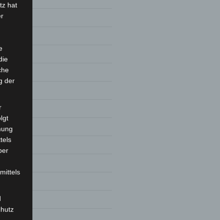
tz hat
er
e
die
che
g der
r
lgt
8
mung
tels
ber
mittels
d
chutz