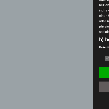
bezieh
indire
einer
oder 
physio
sozial
b) b
Betrof
deren 
verarb
c) V
Verarb
Vorga
person
Ordnen
Abfrag
eine a
Einsch