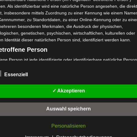
Phänomenolog
en. Als identifizierbar wird eine natürliche Person angesehen, die direk
kt, insbesondere mittels Zuordnung zu einer Kennung wie einem Name
Psychoanalys
 Kennnummer, zu Standortdaten, zu einer Online-Kennung oder zu ein
Psycho
mehreren besonderen Merkmalen, die Ausdruck der physischen,
logischen, genetischen, psychischen, wirtschaftlichen, kulturellen oder
Psychotherapi
en Identität dieser natürlichen Person sind, identifiziert werden kann.
Spiritualität
etroffene Person
Systemische T
Trauma
fene Person ist jede identifizierte oder identifizierbare natürliche Person
Trau
personenbezogene Daten von dem für die Verarbeitung Verantwortlic
Verkörperung
eitet werden.
Essenziell
erarbeitung
✓ Akzeptieren
eitung ist jeder mit oder ohne Hilfe automatisierter Verfahren ausgefüh
Soma Festival
ng oder jede solche Vorgangsreihe im Zusammenhang mit
enbezogenen Daten wie das Erheben, das Erfassen, die Organisation
Die Psychosoma
Auswahl speichern
, die Speicherung, die Anpassung oder Veränderung, das Auslesen, d
Die Psychosoma
en, die Verwendung, die Offenlegung durch Übermittlung, Verbreitung
Personalisieren
ndere Form der Bereitstellung, den Abgleich oder die Verknüpfung, die
Die Psychosom
ränkung, das Löschen oder die Vernichtung.