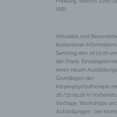
Freiburg, Telefon: 0761-2
dass d
(AB)
natür
g) V
Vera
Verant
Aktuelles und Bevorsteh
jurist
Kostenloser Information
gemein
person
Samstag den 18.07.26 um 
Verarb
der Praxis. Einstiegstermi
vorgeg
Kriter
einen neuen Ausbildung
Mitgli
Grundlagen der
h) A
Körperpsychotherapie a
Auftra
26./27.09.26 In Vorbereit
oder a
Vorträge, Workshops un
verarb
i) E
Aufstellungen - bei Inter