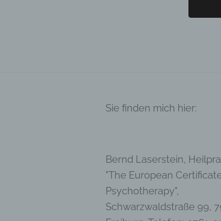
d) E
Einsch
person
einzu
e) P
Profil
die d
bestim
Sie finden mich hier:
bewert
Lage, 
Aufent
vorhe
Bernd Laserstein, Heilprak
f) 
"The European Certificate
Pseudo
auf w
Psychotherapy",
Inform
Schwarzwaldstraße 99, 7
können
techni