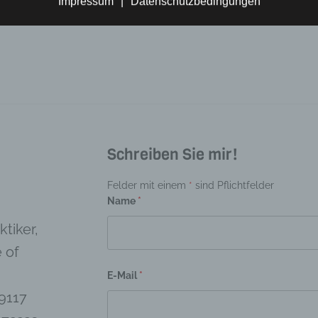
Impressum
|
Datenschutzbedingungen
Die Psychoanal
inschränkung der Verarbeitung
ränkung der Verarbeitung ist die Markierung gespeicherter
enbezogener Daten mit dem Ziel, ihre künftige Verarbeitung
schränken.
rofiling
ing ist jede Art der automatisierten Verarbeitung personenbezogener Da
arin besteht, dass diese personenbezogenen Daten verwendet werden,
mte persönliche Aspekte, die sich auf eine natürliche Person beziehen,
Schreiben Sie mir!
en, insbesondere, um Aspekte bezüglich Arbeitsleistung, wirtschaftlich
Gesundheit, persönlicher Vorlieben, Interessen, Zuverlässigkeit, Verhal
Felder mit einem
*
sind Pflichtfelder
haltsort oder Ortswechsel dieser natürlichen Person zu analysieren od
Name
*
rzusagen.
tiker,
Pseudonymisierung
 of
nymisierung ist die Verarbeitung personenbezogener Daten in einer 
elche die personenbezogenen Daten ohne Hinzuziehung zusätzlicher
E-Mail
*
ationen nicht mehr einer spezifischen betroffenen Person zugeordnet
9117
, sofern diese zusätzlichen Informationen gesondert aufbewahrt werd
schen und organisatorischen Maßnahmen unterliegen, die gewährleist