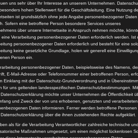
euen uns sehr über Ihr Interesse an unserem Unternehmen. Datenschu
besonders hohen Stellenwert für die Geschäftsleitung. Eine Nutzung d
August 2019
etseiten ist grundsätzlich ohne jede Angabe personenbezogener Daten
Juli 2019
h. Sofern eine betroffene Person besondere Services unseres
nehmens über unsere Internetseite in Anspruch nehmen möchte, könnt
Juni 2019
 eine Verarbeitung personenbezogener Daten erforderlich werden. Ist 
eitung personenbezogener Daten erforderlich und besteht für eine sol
Mai 2019
eitung keine gesetzliche Grundlage, holen wir generell eine Einwilligun
Februar 2019
fenen Person ein.
rarbeitung personenbezogener Daten, beispielsweise des Namens, de
Januar 2019
ift, E-Mail-Adresse oder Telefonnummer einer betroffenen Person, erfo
Dezember 201
im Einklang mit der Datenschutz-Grundverordnung und in Übereinstim
n für uns geltenden landesspezifischen Datenschutzbestimmungen. Mit
Oktober 2018
 Datenschutzerklärung möchte unser Unternehmen die Öffentlichkeit ü
mfang und Zweck der von uns erhobenen, genutzten und verarbeiteten
Juli 2018
enbezogenen Daten informieren. Ferner werden betroffene Personen 
Juni 2018
 Datenschutzerklärung über die ihnen zustehenden Rechte aufgeklärt.
ben als für die Verarbeitung Verantwortlicher zahlreiche technische un
Mai 2018
isatorische Maßnahmen umgesetzt, um einen möglichst lückenlosen S
April 2018
er diese Internetseite verarbeiteten personenbezogenen Daten