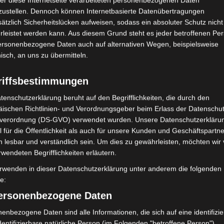
zustellen. Dennoch können Internetbasierte Datenübertragungen
Februar 2018
ätzlich Sicherheitslücken aufweisen, sodass ein absoluter Schutz nicht
leistet werden kann. Aus diesem Grund steht es jeder betroffenen Pe
Dezember 201
personenbezogene Daten auch auf alternativen Wegen, beispielsweise
November 201
nisch, an uns zu übermitteln.
riffsbestimmungen
Abwehrme
tenschutzerklärung beruht auf den Begrifflichkeiten, die durch den
Berührung
Bi
ischen Richtlinien- und Verordnungsgeber beim Erlass der Datenschut
Empathie
verordnung (DS-GVO) verwendet wurden. Unsere Datenschutzerklärun
 für die Öffentlichkeit als auch für unsere Kunden und Geschäftspartne
Entwickl
h lesbar und verständlich sein. Um dies zu gewährleisten, möchten wir
Gehirn
rwendeten Begrifflichkeiten erläutern.
Erzählen
Kommunikatio
rwenden in dieser Datenschutzerklärung unter anderem die folgenden
Körperorientie
fe:
Körperpsyc
personenbezogene Daten
Meditation
Me
enbezogene Daten sind alle Informationen, die sich auf eine identifizie
Neurobiol
dentifizierbare natürliche Person (im Folgenden "betroffene Person")