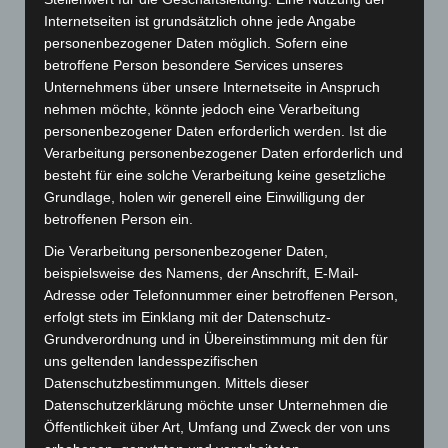
Vorheriger
ZURÜCK
Internetseiten ist grundsätzlich ohne jede Angabe
Beitrag
Die Psychosomatik erkundet die Spiritualität
personenbezogener Daten möglich. Sofern eine
betroffene Person besondere Services unseres
Unternehmens über unsere Internetseite in Anspruch
nehmen möchte, könnte jedoch eine Verarbeitung
personenbezogener Daten erforderlich werden. Ist die
September 2025
Verarbeitung personenbezogener Daten erforderlich und
besteht für eine solche Verarbeitung keine gesetzliche
November 2024
Grundlage, holen wir generell eine Einwilligung der
betroffenen Person ein.
Oktober 2024
Die Verarbeitung personenbezogener Daten,
Mai 2024
beispielsweise des Namens, der Anschrift, E-Mail-
Adresse oder Telefonnummer einer betroffenen Person,
Dezember 2023
erfolgt stets im Einklang mit der Datenschutz-
Grundverordnung und in Übereinstimmung mit den für
November 2023
uns geltenden landesspezifischen
Datenschutzbestimmungen. Mittels dieser
Mai 2023
Datenschutzerklärung möchte unser Unternehmen die
Öffentlichkeit über Art, Umfang und Zweck der von uns
März 2023