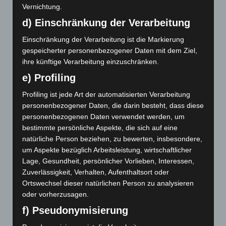
Vernichtung.
November 2017
d) Einschränkung der Verarbeitung
Einschränkung der Verarbeitung ist die Markierung
gespeicherter personenbezogener Daten mit dem Ziel,
Abwehrmechanismen
Achtsamkeit
Berührung
ihre künftige Verarbeitung einzuschränken.
Empathie
Bindungstheorie
Embodiment
e) Profiling
Entwicklung
Entwicklungspsychologie
Profiling ist jede Art der automatisierten Verarbeitung
Epigenetik
Erzählen
personenbezogener Daten, die darin besteht, dass diese
Klima
Klimakrise
Gehirn
Kommunikation
Genetik
personenbezogenen Daten verwendet werden, um
Kriegsenkel
Kriegsenkelgruppe
bestimmte persönliche Aspekte, die sich auf eine
Körperorientierte Psychotherapie
natürliche Person beziehen, zu bewerten, insbesondere,
Körperpsychotherapie
um Aspekte bezüglich Arbeitsleistung, wirtschaftlicher
Leiblichkeit
Meditation
Lage, Gesundheit, persönlicher Vorlieben, Interessen,
Neurobiologie
Mentalisierung
Mitgefühl
Musik
Zuverlässigkeit, Verhalten, Aufenthaltsort oder
Neuroplastizität
Phänomenologie
Psyche
Psychiatrie
Ortswechsel dieser natürlichen Person zu analysieren
Psychosomatik
oder vorherzusagen.
Psychoanalyse
f) Pseudonymisierung
Psychotherapie