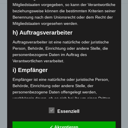
Mitgliedstaaten vorgegeben, so kann der Verantwortliche
beziehungsweise können die bestimmten Kriterien seiner
Benennung nach dem Unionsrecht oder dem Recht der
Mitgliedstaaten vorgesehen werden.
Sie finden mich hier:
h) Auftragsverarbeiter
Auftragsverarbeiter ist eine natürliche oder juristische
Person, Behörde, Einrichtung oder andere Stelle, die
personenbezogene Daten im Auftrag des
Bernd Laserstein, Heilpraktiker, "The
Verantwortlichen verarbeitet.
European Certificate of Psychotherapy",
i) Empfänger
Schwarzwaldstraße 99, 79117 Freiburg,
Empfänger ist eine natürliche oder juristische Person,
Telefon: 0761-2172229 (AB)
Behörde, Einrichtung oder andere Stelle, der
personenbezogene Daten offengelegt werden,
unabhängig davon, ob es sich bei ihr um einen Dritten
handelt oder nicht. Behörden, die im Rahmen eines
bestimmten Untersuchungsauftrags nach dem
Essenziell
Aktuelles und Bevorstehendes:
Unionsrecht oder dem Recht der Mitgliedstaaten
möglicherweise personenbezogene Daten erhalten,
Kostenloser Informationstag am Samstag
✓ Akzeptieren