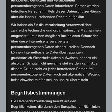
erhobenen, genutzten und verarbeiteten
Januar 2023
personenbezogenen Daten informieren. Ferner werden
betroffene Personen mittels dieser Datenschutzerklärung
Dezember 2022
über die ihnen zustehenden Rechte aufgeklärt.
Wir haben als für die Verarbeitung Verantwortlicher
November 2022
zahlreiche technische und organisatorische Maßnahmen
Juni 2022
umgesetzt, um einen möglichst lückenlosen Schutz der
über diese Internetseite verarbeiteten
Mai 2022
personenbezogenen Daten sicherzustellen. Dennoch
können Internetbasierte Datenübertragungen
Februar 2022
grundsätzlich Sicherheitslücken aufweisen, sodass ein
absoluter Schutz nicht gewährleistet werden kann. Aus
Dezember 2021
diesem Grund steht es jeder betroffenen Person frei,
personenbezogene Daten auch auf alternativen Wegen,
November 2021
beispielsweise telefonisch, an uns zu übermitteln.
August 2021
Begriffsbestimmungen
Juni 2021
Die Datenschutzerklärung beruht auf den
Mai 2021
Begrifflichkeiten, die durch den Europäischen Richtlinien-