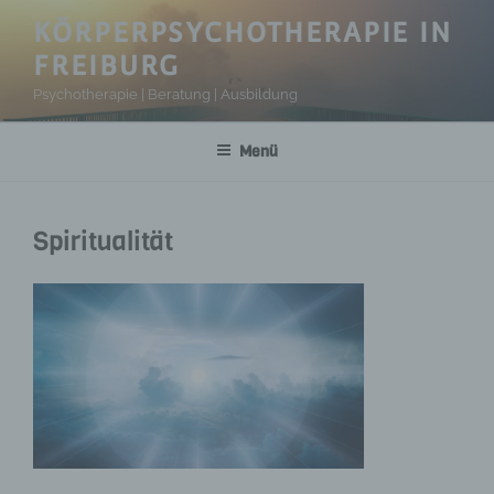
Zum
KÖRPERPSYCHOTHERAPIE IN
Inhalt
FREIBURG
springen
Psychotherapie | Beratung | Ausbildung
Menü
Spiritualität