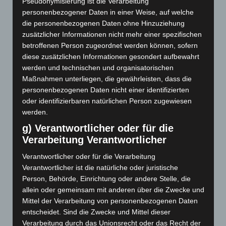
Pseudonymisierung ist die Verarbeitung
Psychotherapieforschung
Resonanz
Selbst
personenbezogener Daten in einer Weise, auf welche
Spiritualität
die personenbezogenen Daten ohne Hinzuziehung
Sprache
Synchronie
zusätzlicher Informationen nicht mehr einer spezifischen
Trauma
Systemische Therapie
Therapie
Training
betroffenen Person zugeordnet werden können, sofern
Traumafolgestörung
Umwelt
Verkörperung
diese zusätzlichen Informationen gesondert aufbewahrt
werden und technischen und organisatorischen
Maßnahmen unterliegen, die gewährleisten, dass die
personenbezogenen Daten nicht einer identifizierten
oder identifizierbaren natürlichen Person zugewiesen
Soma Festival 2025
werden.
Die Psychosomatik erkundet das Selbst III
g) Verantwortlicher oder für die
Verarbeitung Verantwortlicher
Die Psychosomatik erkundet das Selbst II
Verantwortlicher oder für die Verarbeitung
Die Psychosomatik erkundet das Selbst
Verantwortlicher ist die natürliche oder juristische
Person, Behörde, Einrichtung oder andere Stelle, die
Die Psychoanalyse erkundet Leiblichkeit
allein oder gemeinsam mit anderen über die Zwecke und
Mittel der Verarbeitung von personenbezogenen Daten
entscheidet. Sind die Zwecke und Mittel dieser
Verarbeitung durch das Unionsrecht oder das Recht der