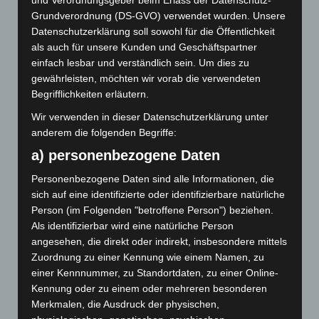
und Verordnungsgeber beim Erlass der Datenschutz-
April 2021
Grundverordnung (DS-GVO) verwendet wurden. Unsere
Datenschutzerklärung soll sowohl für die Öffentlichkeit
Januar 2021
als auch für unsere Kunden und Geschäftspartner
einfach lesbar und verständlich sein. Um dies zu
Dezember 2020
gewährleisten, möchten wir vorab die verwendeten
November 2020
Begrifflichkeiten erläutern.
Wir verwenden in dieser Datenschutzerklärung unter
September 2020
anderem die folgenden Begriffe:
Juli 2020
a) personenbezogene Daten
Personenbezogene Daten sind alle Informationen, die
Januar 2020
sich auf eine identifizierte oder identifizierbare natürliche
November 2019
Person (im Folgenden "betroffene Person") beziehen.
Als identifizierbar wird eine natürliche Person
Oktober 2019
angesehen, die direkt oder indirekt, insbesondere mittels
Zuordnung zu einer Kennung wie einem Namen, zu
August 2019
einer Kennnummer, zu Standortdaten, zu einer Online-
Kennung oder zu einem oder mehreren besonderen
Juli 2019
Merkmalen, die Ausdruck der physischen,