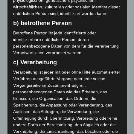
physiologischen, genetischen, psychischen,
Juni 2019
wirtschaftlichen, kulturellen oder sozialen Identität dieser
Mai 2019
natürlichen Person sind, identifiziert werden kann.
b) betroffene Person
Februar 2019
Betroffene Person ist jede identifizierte oder
Januar 2019
identifizierbare natürliche Person, deren
personenbezogene Daten von dem für die Verarbeitung
Dezember 2018
Verantwortlichen verarbeitet werden.
Oktober 2018
c) Verarbeitung
Verarbeitung ist jeder mit oder ohne Hilfe automatisierter
Juli 2018
Verfahren ausgeführte Vorgang oder jede solche
Juni 2018
Vorgangsreihe im Zusammenhang mit
personenbezogenen Daten wie das Erheben, das
Mai 2018
Erfassen, die Organisation, das Ordnen, die
Speicherung, die Anpassung oder Veränderung, das
April 2018
Auslesen, das Abfragen, die Verwendung, die
Offenlegung durch Übermittlung, Verbreitung oder eine
Februar 2018
andere Form der Bereitstellung, den Abgleich oder die
Verknüpfung, die Einschränkung, das Löschen oder die
Dezember 2017