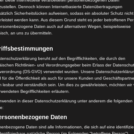
zustellen. Dennoch können Internetbasierte Datenübertragungen
Februar 2018
ätzlich Sicherheitslücken aufweisen, sodass ein absoluter Schutz nicht
leistet werden kann. Aus diesem Grund steht es jeder betroffenen Pe
Dezember 201
personenbezogene Daten auch auf alternativen Wegen, beispielsweise
November 201
nisch, an uns zu übermitteln.
riffsbestimmungen
Abwehrme
tenschutzerklärung beruht auf den Begrifflichkeiten, die durch den
Berührung
Bi
ischen Richtlinien- und Verordnungsgeber beim Erlass der Datenschut
Empathie
verordnung (DS-GVO) verwendet wurden. Unsere Datenschutzerklärun
 für die Öffentlichkeit als auch für unsere Kunden und Geschäftspartne
Entwickl
h lesbar und verständlich sein. Um dies zu gewährleisten, möchten wir
Gehirn
rwendeten Begrifflichkeiten erläutern.
Erzählen
Kommunikatio
rwenden in dieser Datenschutzerklärung unter anderem die folgenden
Körperorientie
fe:
Körperpsyc
personenbezogene Daten
Meditation
Me
enbezogene Daten sind alle Informationen, die sich auf eine identifizie
Neurobiol
dentifizierbare natürliche Person (im Folgenden "betroffene Person")