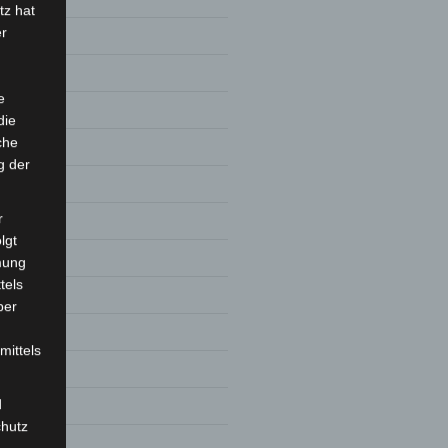
tz hat
er
e
die
che
g der
r
lgt
8
mung
tels
ber
mittels
d
chutz