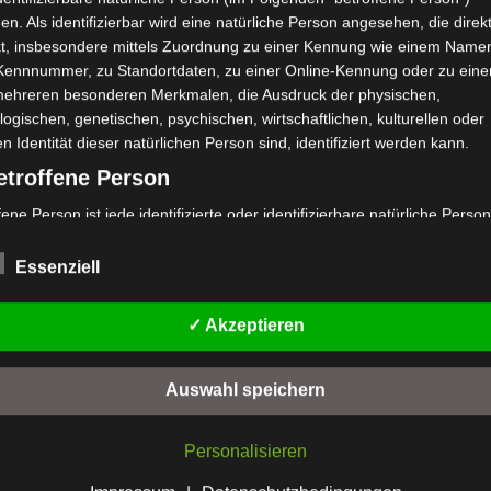
Phänomenolog
en. Als identifizierbar wird eine natürliche Person angesehen, die direk
kt, insbesondere mittels Zuordnung zu einer Kennung wie einem Name
Psychoanalys
 Kennnummer, zu Standortdaten, zu einer Online-Kennung oder zu ein
Psycho
mehreren besonderen Merkmalen, die Ausdruck der physischen,
logischen, genetischen, psychischen, wirtschaftlichen, kulturellen oder
Psychotherapi
en Identität dieser natürlichen Person sind, identifiziert werden kann.
Spiritualität
etroffene Person
Systemische T
Trauma
fene Person ist jede identifizierte oder identifizierbare natürliche Person
Trau
personenbezogene Daten von dem für die Verarbeitung Verantwortlic
Verkörperung
eitet werden.
Essenziell
erarbeitung
✓ Akzeptieren
eitung ist jeder mit oder ohne Hilfe automatisierter Verfahren ausgefüh
Soma Festival
ng oder jede solche Vorgangsreihe im Zusammenhang mit
enbezogenen Daten wie das Erheben, das Erfassen, die Organisation
Die Psychosoma
Auswahl speichern
, die Speicherung, die Anpassung oder Veränderung, das Auslesen, d
Die Psychosoma
en, die Verwendung, die Offenlegung durch Übermittlung, Verbreitung
Personalisieren
ndere Form der Bereitstellung, den Abgleich oder die Verknüpfung, die
Die Psychosom
ränkung, das Löschen oder die Vernichtung.