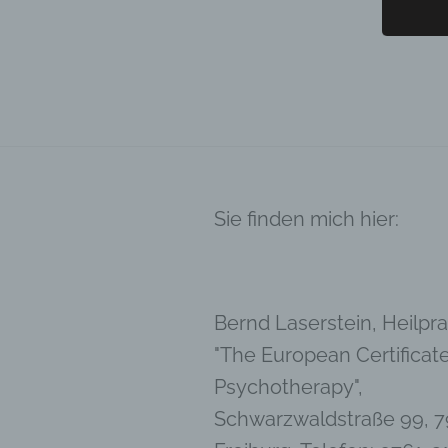
d) E
Einsch
person
einzu
e) P
Profil
die d
bestim
Sie finden mich hier:
bewert
Lage, 
Aufent
vorhe
Bernd Laserstein, Heilprak
f) 
"The European Certificate
Pseudo
auf w
Psychotherapy",
Inform
Schwarzwaldstraße 99, 7
können
techni