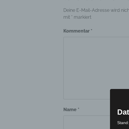
Deine E-Mail-Adresse wird nicht
mit
*
markiert
Kommentar
*
Name
*
Dat
Stand