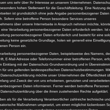
euen uns sehr über Ihr Interesse an unserem Unternehmen. Datenschu
besonders hohen Stellenwert für die Geschäftsleitung. Eine Nutzung d
August 2019
etseiten ist grundsätzlich ohne jede Angabe personenbezogener Daten
Juli 2019
h. Sofern eine betroffene Person besondere Services unseres
nehmens über unsere Internetseite in Anspruch nehmen möchte, könnt
Juni 2019
 eine Verarbeitung personenbezogener Daten erforderlich werden. Ist 
eitung personenbezogener Daten erforderlich und besteht für eine sol
Mai 2019
eitung keine gesetzliche Grundlage, holen wir generell eine Einwilligun
Februar 2019
fenen Person ein.
rarbeitung personenbezogener Daten, beispielsweise des Namens, de
Januar 2019
ift, E-Mail-Adresse oder Telefonnummer einer betroffenen Person, erfo
Dezember 201
im Einklang mit der Datenschutz-Grundverordnung und in Übereinstim
n für uns geltenden landesspezifischen Datenschutzbestimmungen. Mit
Oktober 2018
 Datenschutzerklärung möchte unser Unternehmen die Öffentlichkeit ü
mfang und Zweck der von uns erhobenen, genutzten und verarbeiteten
Juli 2018
enbezogenen Daten informieren. Ferner werden betroffene Personen 
Juni 2018
 Datenschutzerklärung über die ihnen zustehenden Rechte aufgeklärt.
ben als für die Verarbeitung Verantwortlicher zahlreiche technische un
Mai 2018
e
isatorische Maßnahmen umgesetzt, um einen möglichst lückenlosen S
April 2018
er diese Internetseite verarbeiteten personenbezogenen Daten