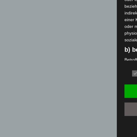
bezieh
indire
einer
oder 
physio
sozial
b) b
Betrof
deren 
verarb
c) V
Verarb
Vorga
person
Ordnen
Abfrag
eine a
Einsch