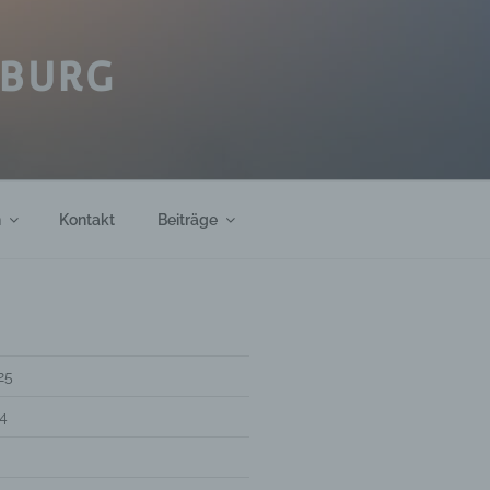
IBURG
h
Kontakt
Beiträge
25
4