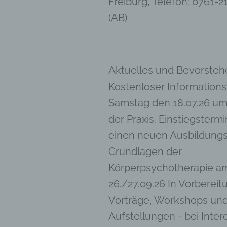
Freiburg, Telefon: 0761-2
dass d
(AB)
natür
g) V
Vera
Verant
Aktuelles und Bevorsteh
jurist
Kostenloser Information
gemein
person
Samstag den 18.07.26 um 
Verarb
der Praxis. Einstiegstermi
vorgeg
Kriter
einen neuen Ausbildung
Mitgli
Grundlagen der
h) A
Körperpsychotherapie a
Auftra
26./27.09.26 In Vorbereit
oder a
Vorträge, Workshops un
verarb
i) E
Aufstellungen - bei Inter