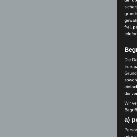
sicher
grunds
gewähr
frei, 
telefo
Beg
Die Da
Europä
Grund
sowohl
einfac
die ve
Wir ve
Begrif
a) 
Person
oder i