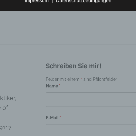
Impressum
|
Datenschutzbedingungen
Die Psychoanal
inschränkung der Verarbeitung
ränkung der Verarbeitung ist die Markierung gespeicherter
enbezogener Daten mit dem Ziel, ihre künftige Verarbeitung
schränken.
rofiling
ing ist jede Art der automatisierten Verarbeitung personenbezogener Da
arin besteht, dass diese personenbezogenen Daten verwendet werden,
mte persönliche Aspekte, die sich auf eine natürliche Person beziehen,
Schreiben Sie mir!
en, insbesondere, um Aspekte bezüglich Arbeitsleistung, wirtschaftlich
Gesundheit, persönlicher Vorlieben, Interessen, Zuverlässigkeit, Verhal
Felder mit einem
*
sind Pflichtfelder
haltsort oder Ortswechsel dieser natürlichen Person zu analysieren od
Name
*
rzusagen.
tiker,
Pseudonymisierung
 of
nymisierung ist die Verarbeitung personenbezogener Daten in einer 
elche die personenbezogenen Daten ohne Hinzuziehung zusätzlicher
E-Mail
*
ationen nicht mehr einer spezifischen betroffenen Person zugeordnet
9117
, sofern diese zusätzlichen Informationen gesondert aufbewahrt werd
schen und organisatorischen Maßnahmen unterliegen, die gewährleist