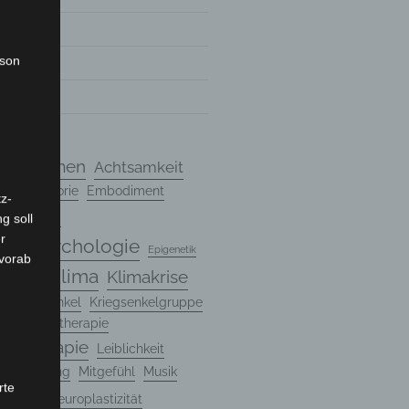
rson
7
7
chanismen
Achtsamkeit
ndungstheorie
Embodiment
z-
g soll
Entwicklung
r
ungspsychologie
Epigenetik
 vorab
Klima
Klimakrise
Genetik
n
Kriegsenkel
Kriegsenkelgruppe
rte Psychotherapie
hotherapie
Leiblichkeit
ntalisierung
Mitgefühl
Musik
rte
ogie
Neuroplastizität