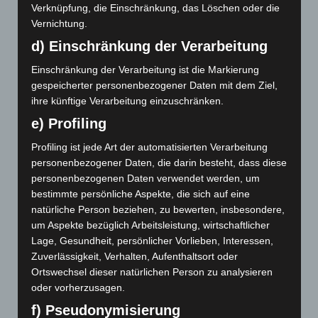
April 2018
Verknüpfung, die Einschränkung, das Löschen oder die
Vernichtung.
Februar 2018
d) Einschränkung der Verarbeitung
Dezember 2017
Einschränkung der Verarbeitung ist die Markierung
gespeicherter personenbezogener Daten mit dem Ziel,
November 2017
ihre künftige Verarbeitung einzuschränken.
e) Profiling
Abwehrmechanismen
Achtsamkeit
Berührung
Profiling ist jede Art der automatisierten Verarbeitung
personenbezogener Daten, die darin besteht, dass diese
Empathie
Bindungstheorie
Embodiment
Entwicklung
personenbezogenen Daten verwendet werden, um
Entwicklungspsychologie
bestimmte persönliche Aspekte, die sich auf eine
Epigenetik
Erzählen
natürliche Person beziehen, zu bewerten, insbesondere,
Klima
Klimakrise
Gehirn
Kommunikation
Genetik
um Aspekte bezüglich Arbeitsleistung, wirtschaftlicher
Kriegsenkel
Kriegsenkelgruppe
Lage, Gesundheit, persönlicher Vorlieben, Interessen,
Körperorientierte Psychotherapie
Zuverlässigkeit, Verhalten, Aufenthaltsort oder
Körperpsychotherapie
Ortswechsel dieser natürlichen Person zu analysieren
Leiblichkeit
Meditation
oder vorherzusagen.
Neurobiologie
Mentalisierung
Mitgefühl
Musik
f) Pseudonymisierung
Neuroplastizität
Phänomenologie
Psyche
Psychiatrie