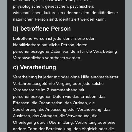
August 2019
physiologischen, genetischen, psychischen,
wirtschaftlichen, kulturellen oder sozialen Identität dieser
Juli 2019
natürlichen Person sind, identifiziert werden kann.
Juni 2019
b) betroffene Person
Mai 2019
Betroffene Person ist jede identifizierte oder
identifizierbare natürliche Person, deren
Februar 2019
personenbezogene Daten von dem für die Verarbeitung
Verantwortlichen verarbeitet werden.
Januar 2019
c) Verarbeitung
Dezember 2018
Verarbeitung ist jeder mit oder ohne Hilfe automatisierter
Verfahren ausgeführte Vorgang oder jede solche
Oktober 2018
Vorgangsreihe im Zusammenhang mit
personenbezogenen Daten wie das Erheben, das
Juli 2018
Erfassen, die Organisation, das Ordnen, die
Juni 2018
Speicherung, die Anpassung oder Veränderung, das
Auslesen, das Abfragen, die Verwendung, die
Mai 2018
Offenlegung durch Übermittlung, Verbreitung oder eine
andere Form der Bereitstellung, den Abgleich oder die