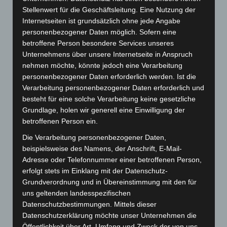
Stellenwert für die Geschäftsleitung. Eine Nutzung der
Internetseiten ist grundsätzlich ohne jede Angabe
personenbezogener Daten möglich. Sofern eine
Beitragsnavigation
betroffene Person besondere Services unseres
Vorheriger
ZURÜCK
Unternehmens über unsere Internetseite in Anspruch
Beitrag
Sarah Anderson
nehmen möchte, könnte jedoch eine Verarbeitung
personenbezogener Daten erforderlich werden. Ist die
Verarbeitung personenbezogener Daten erforderlich und
besteht für eine solche Verarbeitung keine gesetzliche
Grundlage, holen wir generell eine Einwilligung der
September 2025
betroffenen Person ein.
Die Verarbeitung personenbezogener Daten,
November 2024
beispielsweise des Namens, der Anschrift, E-Mail-
Oktober 2024
Adresse oder Telefonnummer einer betroffenen Person,
erfolgt stets im Einklang mit der Datenschutz-
Mai 2024
Grundverordnung und in Übereinstimmung mit den für
uns geltenden landesspezifischen
Dezember 2023
Datenschutzbestimmungen. Mittels dieser
Datenschutzerklärung möchte unser Unternehmen die
November 2023
Öffentlichkeit über Art, Umfang und Zweck der von uns