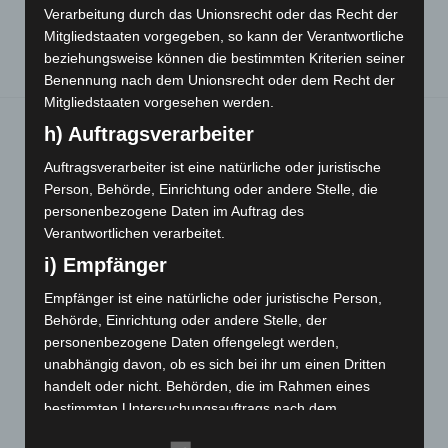
Die Psychoanalyse erkundet Leiblichkeit
Verarbeitung durch das Unionsrecht oder das Recht der
Mitgliedstaaten vorgegeben, so kann der Verantwortliche
beziehungsweise können die bestimmten Kriterien seiner
Benennung nach dem Unionsrecht oder dem Recht der
Mitgliedstaaten vorgesehen werden.
h) Auftragsverarbeiter
Auftragsverarbeiter ist eine natürliche oder juristische
Sie finden mich hier:
Person, Behörde, Einrichtung oder andere Stelle, die
personenbezogene Daten im Auftrag des
Verantwortlichen verarbeitet.
i) Empfänger
Bernd Laserstein, Heilpraktiker, "The
Empfänger ist eine natürliche oder juristische Person,
European Certificate of Psychotherapy",
Behörde, Einrichtung oder andere Stelle, der
personenbezogene Daten offengelegt werden,
Schwarzwaldstraße 99, 79117 Freiburg,
unabhängig davon, ob es sich bei ihr um einen Dritten
Telefon: 0761-2172229 (AB)
handelt oder nicht. Behörden, die im Rahmen eines
bestimmten Untersuchungsauftrags nach dem
Unionsrecht oder dem Recht der Mitgliedstaaten