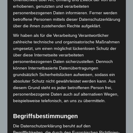
erhobenen, genutzten und verarbeiteten
Mai 2023
personenbezogenen Daten informieren. Ferner werden
betroffene Personen mittels dieser Datenschutzerklärung
März 2023
über die ihnen zustehenden Rechte aufgeklärt.
Januar 2023
Wir haben als für die Verarbeitung Verantwortlicher
zahlreiche technische und organisatorische Maßnahmen
Dezember 2022
umgesetzt, um einen möglichst lückenlosen Schutz der
über diese Internetseite verarbeiteten
November 2022
personenbezogenen Daten sicherzustellen. Dennoch
Juni 2022
können Internetbasierte Datenübertragungen
grundsätzlich Sicherheitslücken aufweisen, sodass ein
Mai 2022
absoluter Schutz nicht gewährleistet werden kann. Aus
diesem Grund steht es jeder betroffenen Person frei,
Februar 2022
personenbezogene Daten auch auf alternativen Wegen,
beispielsweise telefonisch, an uns zu übermitteln.
Dezember 2021
November 2021
Begriffsbestimmungen
Die Datenschutzerklärung beruht auf den
August 2021
Begrifflichkeiten, die durch den Europäischen Richtlinien-