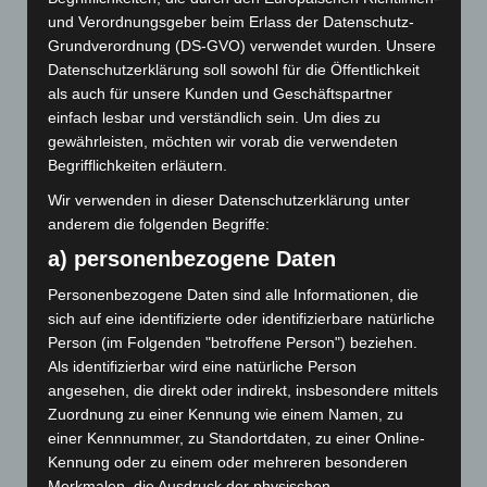
Juni 2021
und Verordnungsgeber beim Erlass der Datenschutz-
Grundverordnung (DS-GVO) verwendet wurden. Unsere
Mai 2021
Datenschutzerklärung soll sowohl für die Öffentlichkeit
als auch für unsere Kunden und Geschäftspartner
April 2021
einfach lesbar und verständlich sein. Um dies zu
gewährleisten, möchten wir vorab die verwendeten
Januar 2021
Begrifflichkeiten erläutern.
Dezember 2020
Wir verwenden in dieser Datenschutzerklärung unter
anderem die folgenden Begriffe:
November 2020
a) personenbezogene Daten
September 2020
Personenbezogene Daten sind alle Informationen, die
sich auf eine identifizierte oder identifizierbare natürliche
Juli 2020
Person (im Folgenden "betroffene Person") beziehen.
Als identifizierbar wird eine natürliche Person
Januar 2020
angesehen, die direkt oder indirekt, insbesondere mittels
November 2019
Zuordnung zu einer Kennung wie einem Namen, zu
einer Kennnummer, zu Standortdaten, zu einer Online-
Oktober 2019
Kennung oder zu einem oder mehreren besonderen
Merkmalen, die Ausdruck der physischen,