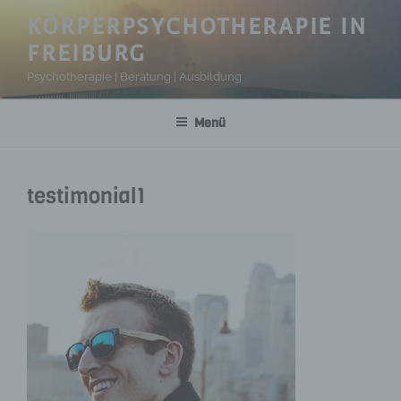
Zum
KÖRPERPSYCHOTHERAPIE IN
Inhalt
FREIBURG
springen
Psychotherapie | Beratung | Ausbildung
Menü
testimonial1