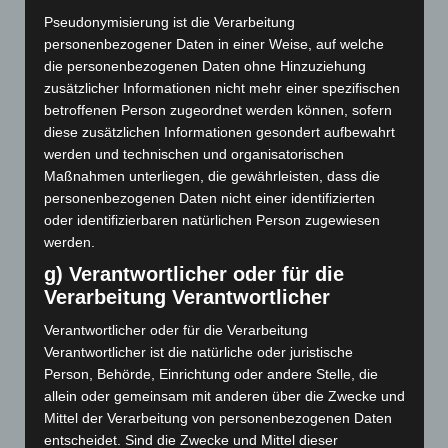
Pseudonymisierung ist die Verarbeitung
Psychosomatik
Psychoanalyse
personenbezogener Daten in einer Weise, auf welche
Psychotherapie
die personenbezogenen Daten ohne Hinzuziehung
zusätzlicher Informationen nicht mehr einer spezifischen
Psychotherapieforschung
Resonanz
Selbst
betroffenen Person zugeordnet werden können, sofern
Spiritualität
diese zusätzlichen Informationen gesondert aufbewahrt
Sprache
Synchronie
werden und technischen und organisatorischen
Trauma
Systemische Therapie
Therapie
Training
Maßnahmen unterliegen, die gewährleisten, dass die
Traumafolgestörung
Umwelt
Verkörperung
personenbezogenen Daten nicht einer identifizierten
oder identifizierbaren natürlichen Person zugewiesen
werden.
g) Verantwortlicher oder für die
Soma Festival 2025
Verarbeitung Verantwortlicher
Die Psychosomatik erkundet das Selbst III
Verantwortlicher oder für die Verarbeitung
Verantwortlicher ist die natürliche oder juristische
Die Psychosomatik erkundet das Selbst II
Person, Behörde, Einrichtung oder andere Stelle, die
allein oder gemeinsam mit anderen über die Zwecke und
Die Psychosomatik erkundet das Selbst
Mittel der Verarbeitung von personenbezogenen Daten
entscheidet. Sind die Zwecke und Mittel dieser