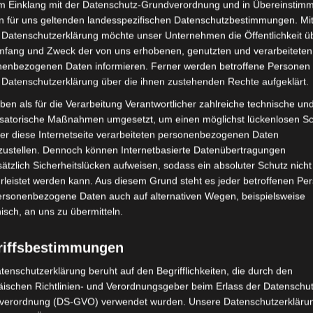
im Einklang mit der Datenschutz-Grundverordnung und in Übereinstim
nd Seele haben sich mir eröffnet.“
Mai 2018
n für uns geltenden landesspezifischen Datenschutzbestimmungen. Mit
 Datenschutzerklärung möchte unser Unternehmen die Öffentlichkeit ü
April 2018
ber diese Feedbacks und fühle mich
mfang und Zweck der von uns erhobenen, genutzten und verarbeiteten
r anzubieten.
Februar 2018
enbezogenen Daten informieren. Ferner werden betroffene Personen 
Teilnehmer*innen bedanken, für ihre
 Datenschutzerklärung über die ihnen zustehenden Rechte aufgeklärt.
Dezember 201
agen und die vielen Anregungen, die sie
ben als für die Verarbeitung Verantwortlicher zahlreiche technische un
November 201
isatorische Maßnahmen umgesetzt, um einen möglichst lückenlosen S
er diese Internetseite verarbeiteten personenbezogenen Daten
zustellen. Dennoch können Internetbasierte Datenübertragungen
ätzlich Sicherheitslücken aufweisen, sodass ein absoluter Schutz nicht
Abwehrme
leistet werden kann. Aus diesem Grund steht es jeder betroffenen Pe
Berührung
Bi
personenbezogene Daten auch auf alternativen Wegen, beispielsweise
 bei den Teilnehmer*innen der Wunsch
Empathie
nisch, an uns zu übermitteln.
zu besuchen. Ich fühle mich von diesem
Entwickl
n mir gut vorstellen, einen solchen Kurs
riffsbestimmungen
Gehirn
Erzählen
 dass sich genügend Interessent*innen
tenschutzerklärung beruht auf den Begrifflichkeiten, die durch den
Kommunikatio
ischen Richtlinien- und Verordnungsgeber beim Erlass der Datenschut
inden werden, damit eine Fortsetzung ab
Körperorientie
verordnung (DS-GVO) verwendet wurden. Unsere Datenschutzerklärun
lgen kann.
Körperpsyc