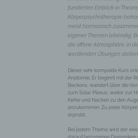
Aufent
fundierten Einblick in Theor
vorhe
Körperpsychotherapie bekom
f) 
meist harmonisch zusamme
Pseudo
eigener Themen lebendig. B
auf w
die offene Atmosphäre, in de
Inform
können
werdenden Übungen stellen 
techni
dass d
Dieser sehr kompakte Kurs orie
natür
Anatomie. Er beginnt mit der R
g) V
Beckens, wandert über die Vo
Vera
zum Solar Plexus, weiter zur 
Kehle und Nacken zu den Augen
Verant
jurist
anzukommen. Zu jeder Körperr
gemein
erprobt.
person
Verarb
Bei jedem Thema wird der exist
vorgeg
darauf bezogenen Dynamiken de