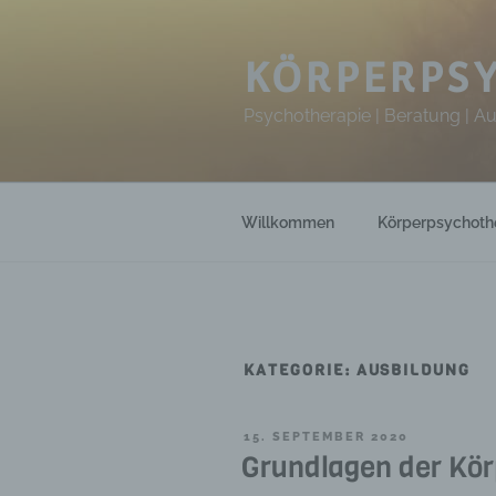
Zum
Inhalt
springen
KÖRPERPSY
Psychotherapie | Beratung | A
Willkommen
Körperpsychoth
KATEGORIE:
AUSBILDUNG
VERÖFFENTLICHT
15. SEPTEMBER 2020
AM
Grundlagen der Kör