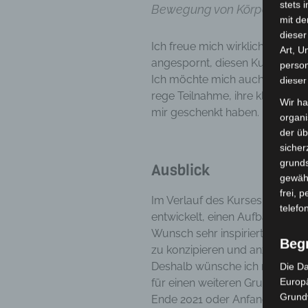
stets 
Bewegung von Körper, Geist u
mit de
dieser
Ich freue mich wirklich sehr ü
Art, U
angespornt, diesen Kurs wiede
person
Ich möchte mich auch bei den 
dieser
rege Teilnahme, ihre klugen Fr
Wir ha
mir geschenkt haben.
organ
der üb
sicher
grunds
Ausblick
gewähr
frei, 
Im Verlauf des Kurses hat sich
telefo
entwickelt, einen Aufbaukurs 
Wunsch sehr inspiriert und kan
Beg
zu konzipieren und anzubieten.
Deshalb wünsche ich mir sehr,
Die Da
Europä
für einen weiteren Grundkurs f
Grund
Ende 2021 oder Anfang 2022 fo