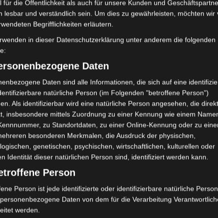
 für die Öffentlichkeit als auch für unsere Kunden und Geschäftspartne
einen Schnupperworkshop für das
Meditation
Me
h lesbar und verständlich sein. Um dies zu gewährleisten, möchten wir
nformationen vermitteln, einige
Neurobiol
rwendeten Begrifflichkeiten erläutern.
 eventuellen Fragen beantworten. Aus
Phänomenolog
rwenden in dieser Datenschutzerklärung unter anderem die folgenden
ht Personen teilnehmen. Bis jetzt gibt
fe:
en, es sind also noch sechs Plätze frei.
Psychoanalys
agen können Sie das Formular auf dieser
personenbezogene Daten
Psycho
 Facebook Button direkt bei der
enbezogene Daten sind alle Informationen, die sich auf eine identifizie
Psychotherapi
dentifizierbare natürliche Person (im Folgenden "betroffene Person")
Spiritualität
en. Als identifizierbar wird eine natürliche Person angesehen, die direk
Systemische T
kt, insbesondere mittels Zuordnung zu einer Kennung wie einem Name
Trauma
 Kennnummer, zu Standortdaten, zu einer Online-Kennung oder zu ein
Trau
mehreren besonderen Merkmalen, die Ausdruck der physischen,
Verkörperung
logischen, genetischen, psychischen, wirtschaftlichen, kulturellen oder
rperpsychotherapie
en Identität dieser natürlichen Person sind, identifiziert werden kann.
etroffene Person
Soma Festival
fene Person ist jede identifizierte oder identifizierbare natürliche Person
personenbezogene Daten von dem für die Verarbeitung Verantwortlic
Die Psychosoma
eitet werden.