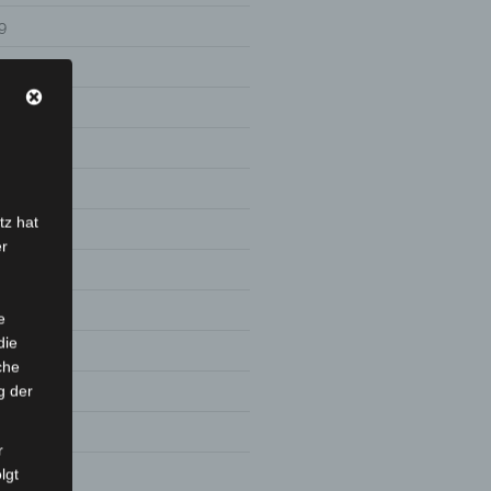
9
tz hat
er
e
die
8
che
g der
r
lgt