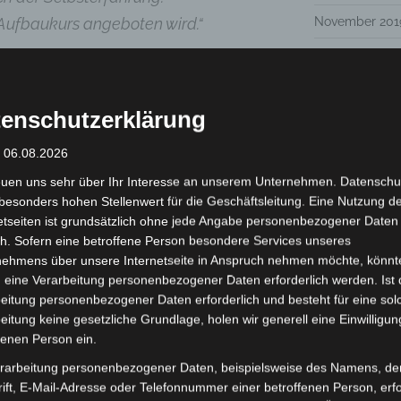
November 201
n Aufbaukurs angeboten wird.“
Oktober 2019
August 2019
enschutzerklärung
r präsente und verbundene Art ein
Juli 2019
tem theoretischen und
: 06.08.2026
Juni 2019
 sowie zentrale und gut erlernbare
euen uns sehr über Ihr Interesse an unserem Unternehmen. Datenschu
Mai 2019
therapie sanft nähergebracht.
besonders hohen Stellenwert für die Geschäftsleitung. Eine Nutzung d
Februar 2019
etseiten ist grundsätzlich ohne jede Angabe personenbezogener Daten
auch in der praktischen Anwendung
h. Sofern eine betroffene Person besondere Services unseres
 hat er uns sehr achtsam, stimmig
Januar 2019
nehmens über unsere Internetseite in Anspruch nehmen möchte, könnt
 Durch das Training habe ich eine gute
 eine Verarbeitung personenbezogener Daten erforderlich werden. Ist 
Dezember 201
eitung personenbezogener Daten erforderlich und besteht für eine sol
örpertherapeutischer Interventionen
eitung keine gesetzliche Grundlage, holen wir generell eine Einwilligun
Oktober 2018
 Coaching-Praxis bekommen.
fenen Person ein.
Juli 2018
Körperwahrnehmung erweitert und
rarbeitung personenbezogener Daten, beispielsweise des Namens, de
s Seins und Möglichkeiten der
Juni 2018
ift, E-Mail-Adresse oder Telefonnummer einer betroffenen Person, erfo