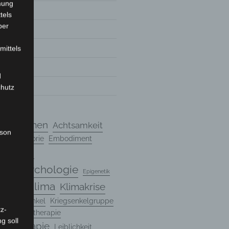
mung
tels
ber
mittels
7
d
7
chutz
chanismen
Achtsamkeit
rson
ndungstheorie
Embodiment
Entwicklung
ungspsychologie
Epigenetik
Klima
Klimakrise
Genetik
n
Kriegsenkel
Kriegsenkelgruppe
z-
rte Psychotherapie
g soll
hotherapie
Leiblichkeit