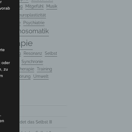
r
ntalisierung
Mitgefühl
Musik
 vorab
ogie
Neuroplastizität
ie
Psyche
Psychiatrie
Psychosomatik
e
therapie
rte
eforschung
Resonanz
Selbst
Sprache
Synchronie
t oder
herapie
Therapie
Training
n, zu
em
mafolgestörung
Umwelt
 2025
,
hen
tik erkundet das Selbst III