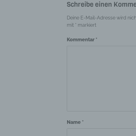
Schreibe einen Komme
Aufent
vorhe
Deine E-Mail-Adresse wird nicht
f) 
mit
*
markiert
Pseudo
auf w
Kommentar
*
Inform
können
techni
dass d
natür
g) V
Vera
Verant
jurist
gemein
person
Name
*
Verarb
vorgeg