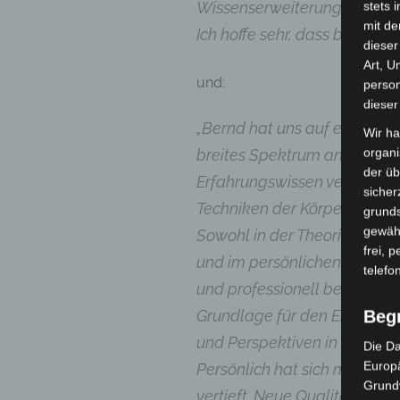
Wissenserweiterung und auc
stets 
mit de
Ich hoffe sehr, dass bald ei
dieser
Art, U
und:
person
dieser
„Bernd hat uns auf eine seh
Wir ha
organ
breites Spektrum an fundier
der üb
Erfahrungswissen vermittelt
sicher
Techniken der Körperpsycho
grunds
gewähr
Sowohl in der Theorie, als 
frei, 
und im persönlichen Prozess
telefo
und professionell begleitet.
Grundlage für den Einsatz k
Beg
und Perspektiven in meiner
Die Da
Europä
Persönlich hat sich meine 
Grund
vertieft. Neue Qualitäten de