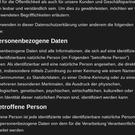
 für die Öffentlichkeit als auch für unsere Kunden und Geschäftspartne
nd Seele haben sich mir eröffnet.“
Oktober 2019
h lesbar und verständlich sein. Um dies zu gewährleisten, möchten wir
rwendeten Begrifflichkeiten erläutern.
August 2019
ber diese Feedbacks und fühle mich
rwenden in dieser Datenschutzerklärung unter anderem die folgenden
Juli 2019
r anzubieten.
fe:
Teilnehmer*innen bedanken, für ihre
personenbezogene Daten
Juni 2019
agen und die vielen Anregungen, die sie
enbezogene Daten sind alle Informationen, die sich auf eine identifizie
Mai 2019
dentifizierbare natürliche Person (im Folgenden "betroffene Person")
Februar 2019
en. Als identifizierbar wird eine natürliche Person angesehen, die direk
kt, insbesondere mittels Zuordnung zu einer Kennung wie einem Name
Januar 2019
 Kennnummer, zu Standortdaten, zu einer Online-Kennung oder zu ein
mehreren besonderen Merkmalen, die Ausdruck der physischen,
Dezember 201
logischen, genetischen, psychischen, wirtschaftlichen, kulturellen oder
 bei den Teilnehmer*innen der Wunsch
Oktober 2018
en Identität dieser natürlichen Person sind, identifiziert werden kann.
zu besuchen. Ich fühle mich von diesem
n mir gut vorstellen, einen solchen Kurs
etroffene Person
Juli 2018
fene Person ist jede identifizierte oder identifizierbare natürliche Person
Juni 2018
 dass sich genügend Interessent*innen
personenbezogene Daten von dem für die Verarbeitung Verantwortlic
inden werden, damit eine Fortsetzung ab
Mai 2018
eitet werden.
lgen kann.