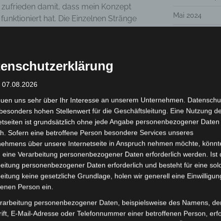
ehr zufrieden damit, dass mein Konzept
Mai 2024
 funktioniert hat. Die Einzelnen Stränge
niken, Diagnostik,
Dezember 202
sterfahrung und Supervision haben sich
November 202
erflochten. Die Teilnehmer*innen haben
enschutzerklärung
sie in dieser komplexen Thematik einen
Mai 2023
: 07.08.2026
März 2023
euen uns sehr über Ihr Interesse an unserem Unternehmen. Datenschu
Januar 2023
besonders hohen Stellenwert für die Geschäftsleitung. Eine Nutzung d
etseiten ist grundsätzlich ohne jede Angabe personenbezogener Daten
Dezember 202
h. Sofern eine betroffene Person besondere Services unseres
 von Teilnehmer*innen:
November 202
nehmens über unsere Internetseite in Anspruch nehmen möchte, könnt
 eine Verarbeitung personenbezogener Daten erforderlich werden. Ist 
Juni 2022
rundlagentraining ist super gut
eitung personenbezogener Daten erforderlich und besteht für eine sol
eitung keine gesetzliche Grundlage, holen wir generell eine Einwilligun
 wird mit fundiertem Wissen sehr
Mai 2022
fenen Person ein.
Februar 2022
rarbeitung personenbezogener Daten, beispielsweise des Namens, de
bsolute Bereicherung, im Bereich der
ift, E-Mail-Adresse oder Telefonnummer einer betroffenen Person, erfo
Dezember 202