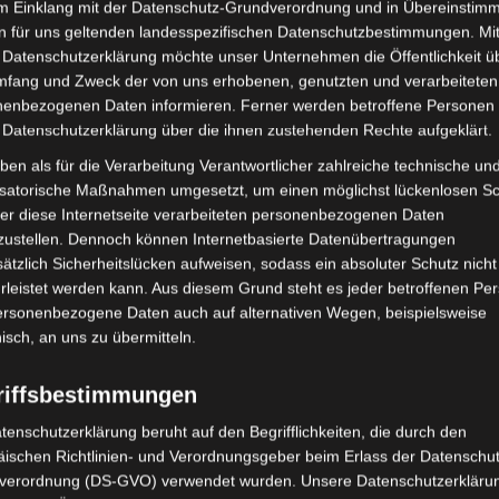
h der Selbsterfahrung.
im Einklang mit der Datenschutz-Grundverordnung und in Übereinstim
November 202
n für uns geltenden landesspezifischen Datenschutzbestimmungen. Mit
n Aufbaukurs angeboten wird.“
 Datenschutzerklärung möchte unser Unternehmen die Öffentlichkeit ü
August 2021
mfang und Zweck der von uns erhobenen, genutzten und verarbeiteten
enbezogenen Daten informieren. Ferner werden betroffene Personen 
Juni 2021
 Datenschutzerklärung über die ihnen zustehenden Rechte aufgeklärt.
Mai 2021
r präsente und verbundene Art ein
ben als für die Verarbeitung Verantwortlicher zahlreiche technische un
isatorische Maßnahmen umgesetzt, um einen möglichst lückenlosen S
tem theoretischen und
April 2021
er diese Internetseite verarbeiteten personenbezogenen Daten
 sowie zentrale und gut erlernbare
Januar 2021
zustellen. Dennoch können Internetbasierte Datenübertragungen
therapie sanft nähergebracht.
ätzlich Sicherheitslücken aufweisen, sodass ein absoluter Schutz nicht
Dezember 202
leistet werden kann. Aus diesem Grund steht es jeder betroffenen Pe
auch in der praktischen Anwendung
personenbezogene Daten auch auf alternativen Wegen, beispielsweise
November 202
 hat er uns sehr achtsam, stimmig
nisch, an uns zu übermitteln.
 Durch das Training habe ich eine gute
September 20
örpertherapeutischer Interventionen
riffsbestimmungen
Juli 2020
 Coaching-Praxis bekommen.
tenschutzerklärung beruht auf den Begrifflichkeiten, die durch den
Januar 2020
ischen Richtlinien- und Verordnungsgeber beim Erlass der Datenschut
Körperwahrnehmung erweitert und
verordnung (DS-GVO) verwendet wurden. Unsere Datenschutzerklärun
November 201
s Seins und Möglichkeiten der