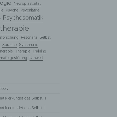
ogie
Neuroplastizität
er
ie
Psyche
Psychiatrie
Psychosomatik
e
therapie
Weise,
eforschung
Resonanz
Selbst
 werden
en und
Sprache
Synchronie
en,
herapie
Therapie
Training
rbaren
mafolgestörung
Umwelt
oder
 2025
tik erkundet das Selbst III
tik erkundet das Selbst II
immten