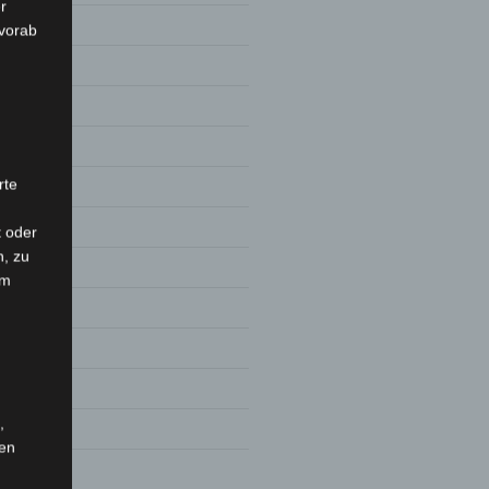
r
 vorab
rte
t oder
n, zu
em
8
,
hen