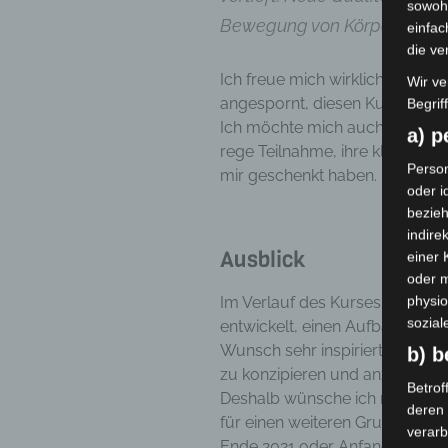
sowohl
Bewegung von Körper, Geist u
einfac
die ve
Ich freue mich wirklich sehr ü
Wir ve
angespornt, diesen Kurs wiede
Begrif
Ich möchte mich auch bei den 
a) 
rege Teilnahme, ihre klugen Fr
Person
mir geschenkt haben.
oder i
bezieh
indire
Ausblick
einer
oder 
physio
Im Verlauf des Kurses hat sich
sozial
entwickelt, einen Aufbaukurs 
Wunsch sehr inspiriert und kan
b) b
zu konzipieren und anzubieten.
Betrof
Deshalb wünsche ich mir sehr,
deren 
für einen weiteren Grundkurs f
verarb
Ende 2021 oder Anfang 2022 fo