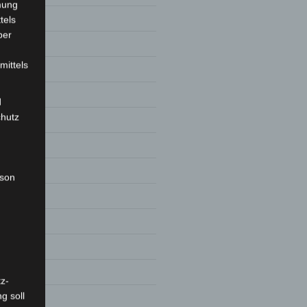
mung
1
tels
ber
mittels
d
chutz
0
rson
0
20
z-
g soll
9