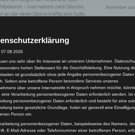
hlbekannt – man nehme zwei Gitarren,
November 201
an der einen Gitarre kräftig eine Saite.
Oktober 2019
b und lausche an der anderen Gitarre
nd kann dort ihre Schwingung hören. Im
August 2019
der Resonanz immer zwei Seiten
enschutzerklärung
Juli 2019
den Schall auf die andere.
enden Phänomen beim Menschen. Hier
: 07.08.2026
Juni 2019
lsübertragung statt bzw. kann sie
euen uns sehr über Ihr Interesse an unserem Unternehmen. Datenschu
Mai 2019
uf zwei Wegen darstellen. Zum einen gibt
besonders hohen Stellenwert für die Geschäftsleitung. Eine Nutzung d
nen, die uns wissen lassen, wie sich
Februar 2019
etseiten ist grundsätzlich ohne jede Angabe personenbezogener Daten
anfühlt. Es ist gewissermaßen eine
h. Sofern eine betroffene Person besondere Services unseres
Januar 2019
rsprache vermittelt. Zusätzlich können wir
nehmens über unsere Internetseite in Anspruch nehmen möchte, könnt
lektieren. Dies geschieht durch das
 eine Verarbeitung personenbezogener Daten erforderlich werden. Ist 
Dezember 201
ervengeflecht, das sich hinter der Stirn
eitung personenbezogener Daten erforderlich und besteht für eine sol
eitung keine gesetzliche Grundlage, holen wir generell eine Einwilligun
Oktober 2018
afischen Informationen, die mit uns selbst
fenen Person ein.
ionen, die wir von anderen über uns
Juli 2018
t.
rarbeitung personenbezogener Daten, beispielsweise des Namens, de
 es uns, andere Menschen empathisch
Juni 2018
ift, E-Mail-Adresse oder Telefonnummer einer betroffenen Person, erfo