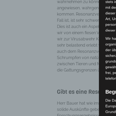
wahrnehmen zu können. Mensche
stets 
mit de
angewiesen, wahrgenommen zu
dieser
kommen. Resonanzverlust, wie e
Art, U
Fall ist, ist sehr schwerwiegend
person
Dies ist auch ein Aspekt der ak
dieser
wir von einem fiesen Virus be
Wir ha
wir zur Virusabwehr Kontakte 
organ
sehr belastend erlebt werden.
der üb
auch dem Resonanzverlust mit 
sicher
Schrumpfen von natürlichen 
grunds
zwischen Tieren und Menschen 
gewähr
die Gattungsgrenzen überwind
frei, 
telefo
Gibt es eine Resonanz
Beg
Die Da
Herr Bauer hat wie immer zahlr
Europä
solide Auskünfte geben kann. U
Grund
Forschungsergebnisse zu der g