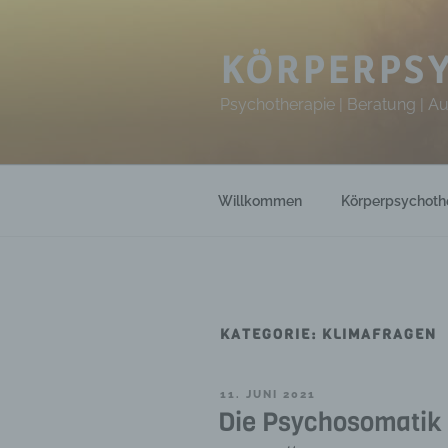
Zum
Inhalt
springen
KÖRPERPSY
Psychotherapie | Beratung | A
Willkommen
Körperpsychoth
KATEGORIE:
KLIMAFRAGEN
VERÖFFENTLICHT
11. JUNI 2021
AM
Die Psychosomatik