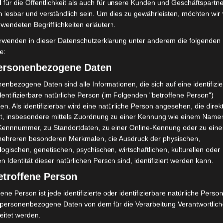
 für die Öffentlichkeit als auch für unsere Kunden und Geschäftspartne
Meditation
Me
können Menschen sich resonant auf die
h lesbar und verständlich sein. Um dies zu gewährleisten, möchten wir
Neurobiol
flanzen einlassen? Ja sie können es, hat
rwendeten Begrifflichkeiten erläutern.
den. Die Intensität, mit der das möglich
Phänomenolog
rwenden in dieser Datenschutzerklärung unter anderem die folgenden
lutionären Entwicklung ab. Primaten,
fe:
Psychoanalys
sehr nahestehen, können meist gut
personenbezogene Daten
Psycho
Tiere, die weiter entfernt sind, z.B.
on weniger. Und, es ist sogar möglich,
enbezogene Daten sind alle Informationen, die sich auf eine identifizie
Psychotherapi
ehen – wer stand noch nie staunend und
dentifizierbare natürliche Person (im Folgenden "betroffene Person")
Spiritualität
en. Als identifizierbar wird eine natürliche Person angesehen, die direk
aum?
Systemische T
kt, insbesondere mittels Zuordnung zu einer Kennung wie einem Name
 Bauer ist Charles Darwin. Der schrieb
Trauma
 Kennnummer, zu Standortdaten, zu einer Online-Kennung oder zu ein
Trau
n Satz: „Empathie, über die Grenzen
mehreren besonderen Merkmalen, die Ausdruck der physischen,
Verkörperung
us, d.h. Menschlichkeit gegenüber
logischen, genetischen, psychischen, wirtschaftlichen, kulturellen oder
er edelsten Tugenden, mit der
en Identität dieser natürlichen Person sind, identifiziert werden kann.
etroffene Person
Soma Festival
fene Person ist jede identifizierte oder identifizierbare natürliche Person
atur?
personenbezogene Daten von dem für die Verarbeitung Verantwortlic
Die Psychosoma
eitet werden.
t, mit der Natur in ihrer Ganzheit in