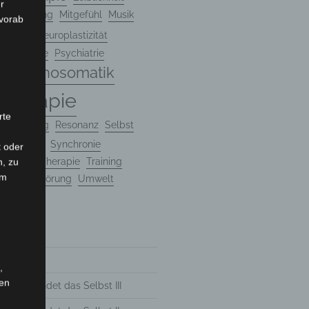
r
ntalisierung
Mitgefühl
Musik
 vorab
ogie
Neuroplastizität
ie
Psyche
Psychiatrie
Psychosomatik
e
therapie
rte
eforschung
Resonanz
Selbst
Sprache
Synchronie
t oder
herapie
Therapie
Training
n, zu
em
mafolgestörung
Umwelt
 2025
,
hen
tik erkundet das Selbst III