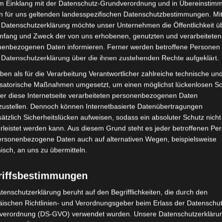
n sind offensichtlich darauf
im Einklang mit der Datenschutz-Grundverordnung und in Übereinstim
Mai 2018
n für uns geltenden landesspezifischen Datenschutzbestimmungen. Mit
 werden, in Resonanz miteinander zu
 Datenschutzerklärung möchte unser Unternehmen die Öffentlichkeit ü
s z.B. in einer Mobbing Situation der
April 2018
mfang und Zweck der von uns erhobenen, genutzten und verarbeiteten
 für die Betroffenen.
Februar 2018
enbezogenen Daten informieren. Ferner werden betroffene Personen 
tuellen Corona Situation. Nicht nur, dass
 Datenschutzerklärung über die ihnen zustehenden Rechte aufgeklärt.
droht werden, sondern auch noch, dass
Dezember 201
ben als für die Verarbeitung Verantwortlicher zahlreiche technische un
herunterfahren müssen. Beides kann als
November 201
isatorische Maßnahmen umgesetzt, um einen möglichst lückenlosen S
 Der Vortragende vermutet, dass Corona
er diese Internetseite verarbeiteten personenbezogenen Daten
der Natur geschuldet ist – das
zustellen. Dennoch können Internetbasierte Datenübertragungen
Lebensräumen führt zu mehr Nähe
ätzlich Sicherheitslücken aufweisen, sodass ein absoluter Schutz nicht
Abwehrme
und erhöht so die Gefahr, das Erreger
leistet werden kann. Aus diesem Grund steht es jeder betroffenen Pe
en können.
Berührung
Bi
personenbezogene Daten auch auf alternativen Wegen, beispielsweise
Empathie
nisch, an uns zu übermitteln.
Entwickl
 zwischen Mensch und Natur?
riffsbestimmungen
Gehirn
Erzählen
tenschutzerklärung beruht auf den Begrifflichkeiten, die durch den
Kommunikatio
eiche Studien recherchiert, damit er
ischen Richtlinien- und Verordnungsgeber beim Erlass der Datenschut
Körperorientie
nd tatsächlich gibt es zahlreiche
verordnung (DS-GVO) verwendet wurden. Unsere Datenschutzerklärun
Körperpsyc
estellten Frage. Zunächst einmal von