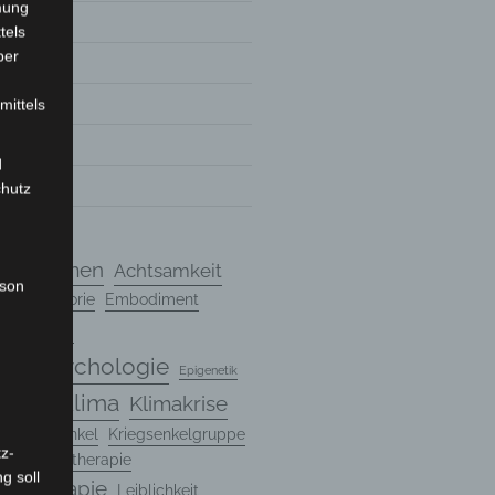
mung
tels
ber
mittels
7
d
7
chutz
chanismen
Achtsamkeit
rson
ndungstheorie
Embodiment
Entwicklung
ungspsychologie
Epigenetik
Klima
Klimakrise
Genetik
n
Kriegsenkel
Kriegsenkelgruppe
z-
rte Psychotherapie
g soll
hotherapie
Leiblichkeit