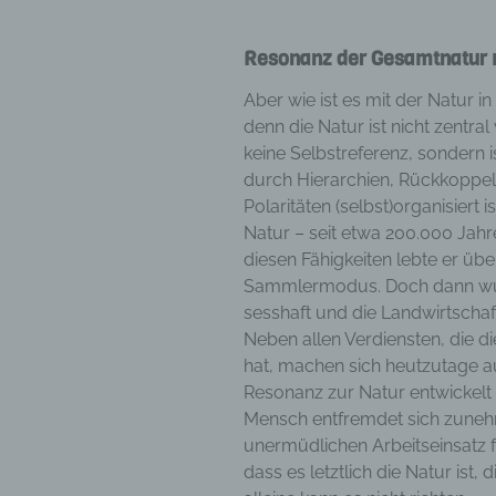
Aufent
vorhe
Resonanz der Gesamtnatur
f) 
Aber wie ist es mit der Natur in
Pseudo
denn die Natur ist nicht zentral
auf w
keine Selbstreferenz, sondern 
Inform
durch Hierarchien, Rückkoppe
können
Polaritäten (selbst)organisiert 
techni
Natur – seit etwa 200.000 Jahre
dass d
diesen Fähigkeiten lebte er ü
natür
Sammlermodus. Doch dann wu
g) V
sesshaft und die Landwirtschaf
Vera
Neben allen Verdiensten, die di
Verant
hat, machen sich heutzutage a
jurist
Resonanz zur Natur entwickelt
gemein
Mensch entfremdet sich zuneh
person
unermüdlichen Arbeitseinsatz f
Verarb
dass es letztlich die Natur ist, 
vorgeg