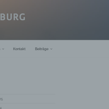
IBURG
h
Kontakt
Beiträge
25
4