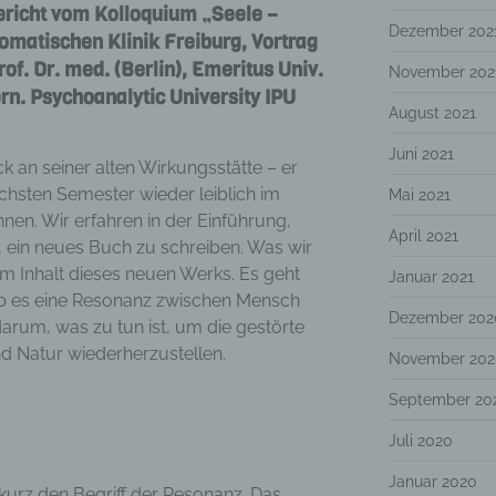
richt vom Kolloquium „Seele –
Dezember 202
omatischen Klinik Freiburg, Vortrag
of. Dr. med. (Berlin), Emeritus Univ.
November 202
rn. Psychoanalytic University IPU
August 2021
Juni 2021
ck an seiner alten Wirkungsstätte – er
chsten Semester wieder leiblich im
Mai 2021
en. Wir erfahren in der Einführung,
April 2021
t, ein neues Buch zu schreiben. Was wir
m Inhalt dieses neuen Werks. Es geht
Januar 2021
b es eine Resonanz zwischen Mensch
Dezember 202
arum, was zu tun ist, um die gestörte
 Natur wiederherzustellen.
November 202
September 20
Juli 2020
Januar 2020
kurz den Begriff der Resonanz. Das