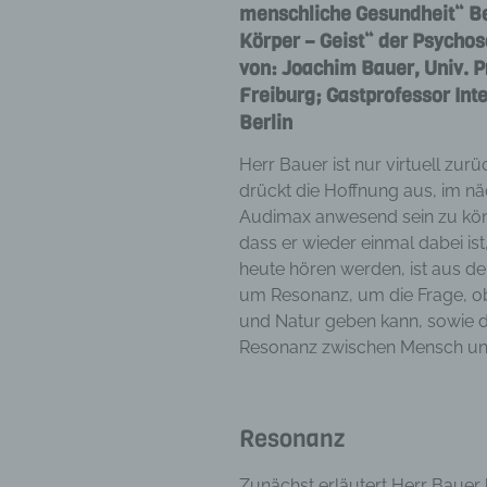
menschliche Gesundheit“ Be
Körper – Geist“ der Psychos
von: Joachim Bauer, Univ. Pr
Freiburg; Gastprofessor Inte
Berlin
Herr Bauer ist nur virtuell zurü
drückt die Hoffnung aus, im nä
Audimax anwesend sein zu könn
dass er wieder einmal dabei is
heute hören werden, ist aus de
um Resonanz, um die Frage, o
und Natur geben kann, sowie d
Resonanz zwischen Mensch und
Resonanz
Zunächst erläutert Herr Bauer 