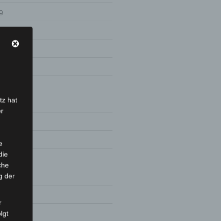
9
tz hat
er
e
die
8
che
g der
r
lgt