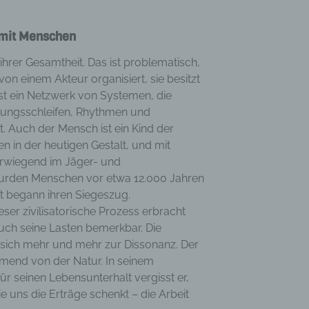
haltsort oder Ortswechsel dieser natürlichen Person zu analysieren od
rzusagen.
 mit Menschen
Pseudonymisierung
 ihrer Gesamtheit. Das ist problematisch,
nymisierung ist die Verarbeitung personenbezogener Daten in einer 
 von einem Akteur organisiert, sie besitzt
elche die personenbezogenen Daten ohne Hinzuziehung zusätzlicher
ist ein Netzwerk von Systemen, die
ationen nicht mehr einer spezifischen betroffenen Person zugeordnet
lungsschleifen, Rhythmen und
, sofern diese zusätzlichen Informationen gesondert aufbewahrt werd
ist. Auch der Mensch ist ein Kind der
schen und organisatorischen Maßnahmen unterliegen, die gewährleist
n in der heutigen Gestalt, und mit
ie personenbezogenen Daten nicht einer identifizierten oder identifizie
berwiegend im Jäger- und
lichen Person zugewiesen werden.
rden Menschen vor etwa 12.000 Jahren
erantwortlicher oder für die Verarbeitung
t begann ihren Siegeszug.
ntwortlicher
eser zivilisatorische Prozess erbracht
wortlicher oder für die Verarbeitung Verantwortlicher ist die natürliche 
uch seine Lasten bemerkbar. Die
ische Person, Behörde, Einrichtung oder andere Stelle, die allein oder
 sich mehr und mehr zur Dissonanz. Der
sam mit anderen über die Zwecke und Mittel der Verarbeitung von
mend von der Natur. In seinem
enbezogenen Daten entscheidet. Sind die Zwecke und Mittel dieser
ür seinen Lebensunterhalt vergisst er,
eitung durch das Unionsrecht oder das Recht der Mitgliedstaaten
die uns die Erträge schenkt – die Arbeit
eben, so kann der Verantwortliche beziehungsweise können die best