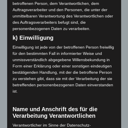
Dezember 2022
betroffenen Person, dem Verantwortlichen, dem
Auftragsverarbeiter und den Personen, die unter der
November 2022
unmittelbaren Verantwortung des Verantwortlichen oder
des Auftragsverarbeiters befugt sind, die
Juni 2022
personenbezogenen Daten zu verarbeiten.
Mai 2022
k) Einwilligung
Februar 2022
Einwilligung ist jede von der betroffenen Person freiwillig
für den bestimmten Fall in informierter Weise und
Dezember 2021
unmissverständlich abgegebene Willensbekundung in
Form einer Erklärung oder einer sonstigen eindeutigen
November 2021
bestätigenden Handlung, mit der die betroffene Person
zu verstehen gibt, dass sie mit der Verarbeitung der sie
August 2021
betreffenden personenbezogenen Daten einverstanden
ist.
Juni 2021
Mai 2021
Name und Anschrift des für die
April 2021
Verarbeitung Verantwortlichen
Verantwortlicher im Sinne der Datenschutz-
Januar 2021