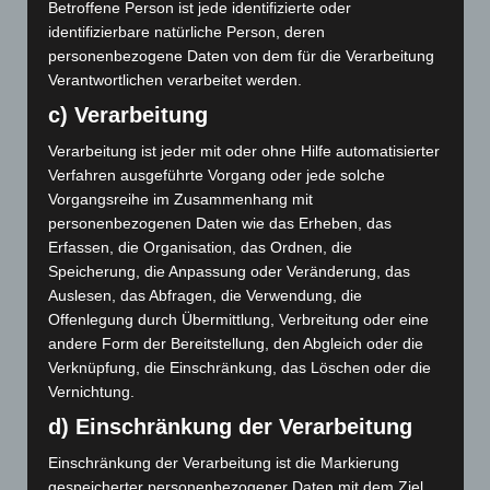
Die Integration der Gefühle mag aus biografischen
Betroffene Person ist jede identifizierte oder
identifizierbare natürliche Person, deren
Gründen erschwert sein. Aber auch wenn das nicht der
personenbezogene Daten von dem für die Verarbeitung
Fall ist, kann eine PT dabei unterstützen, die Integration
Verantwortlichen verarbeitet werden.
zu erleichtern. Allerdings sollte der/die
c) Verarbeitung
Psychotherapeut*in sich Rechenschaft darüber ablegen,
wie er/sie selbst mit der Herausforderung von
Verarbeitung ist jeder mit oder ohne Hilfe automatisierter
Gegenwart und Zukunft umgeht, damit die
Verfahren ausgeführte Vorgang oder jede solche
Verleugnung nicht einfach weitergeht.
Vorgangsreihe im Zusammenhang mit
personenbezogenen Daten wie das Erheben, das
Erfassen, die Organisation, das Ordnen, die
Speicherung, die Anpassung oder Veränderung, das
Auslesen, das Abfragen, die Verwendung, die
KATEGORIEN
KLIMAFRAGEN
Offenlegung durch Übermittlung, Verbreitung oder eine
SCHLAGWÖRTER
ABWEHRMECHANISMEN
,
ÄNGSTE
,
ENTWICKLUNG
,
andere Form der Bereitstellung, den Abgleich oder die
KLIMA
Verknüpfung, die Einschränkung, das Löschen oder die
Vernichtung.
d) Einschränkung der Verarbeitung
Schreibe einen Kommentar
Einschränkung der Verarbeitung ist die Markierung
gespeicherter personenbezogener Daten mit dem Ziel,