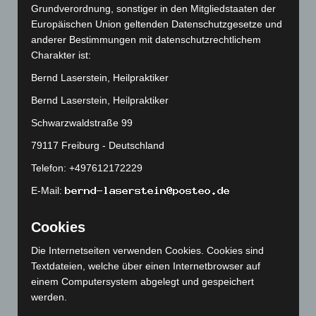
Grundverordnung, sonstiger in den Mitgliedstaaten der
Dezember 2020
Europäischen Union geltenden Datenschutzgesetze und
anderer Bestimmungen mit datenschutzrechtlichem
November 2020
Charakter ist:
Bernd Laserstein, Heilpraktiker
September 2020
Bernd Laserstein, Heilpraktiker
Juli 2020
Schwarzwaldstraße 99
Januar 2020
79117 Freiburg - Deutschland
November 2019
Telefon: +497612172229
E-Mail:
Oktober 2019
August 2019
Cookies
Juli 2019
Die Internetseiten verwenden Cookies. Cookies sind
Textdateien, welche über einen Internetbrowser auf
Juni 2019
einem Computersystem abgelegt und gespeichert
werden.
Mai 2019