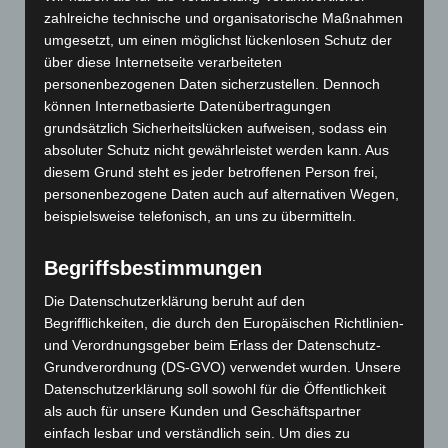
von Verleugnung (psychische Abwehr) beschrieben. –
zahlreiche technische und organisatorische Maßnahmen
eine interpretative und eine implikative.
umgesetzt, um einen möglichst lückenlosen Schutz der
Eine interpretative Abwehr beschreibt die Strategie,
über diese Internetseite verarbeiteten
zwar die Umstände anzuerkennen, aber sich noch mit
personenbezogenen Daten sicherzustellen. Dennoch
hoffnungsvollen Zeichen zu beruhigen – Z.B.: „Der CO2
können Internetbasierte Datenübertragungen
Gehalt in der Atmosphäre steigt zwar, aber es werden ja
grundsätzlich Sicherheitslücken aufweisen, sodass ein
auch jede Menge Windräder gebaut.“
absoluter Schutz nicht gewährleistet werden kann. Aus
Mit implikativ ist gemeint, dass die Schwierigkeiten, die
diesem Grund steht es jeder betroffenen Person frei,
mit der Entwicklung verbunden sind zwar klar gesehen
personenbezogene Daten auch auf alternativen Wegen,
werden, dass daraus aber Aktivitäten entstehen, die
beispielsweise telefonisch, an uns zu übermitteln.
weder geeignet sind die Entwicklung aufzuhalten, noch
mit den zukünftigen Schwierigkeiten umzugehen – Z.B.
Begriffsbestimmungen
Petitionen unterzeichnen, Flyer verteilen, in Sozialen
Die Datenschutzerklärung beruht auf den
Medien posten usw.
Begrifflichkeiten, die durch den Europäischen Richtlinien-
und Verordnungsgeber beim Erlass der Datenschutz-
Grundverordnung (DS-GVO) verwendet wurden. Unsere
Psychotherapie und Klimaängste
Datenschutzerklärung soll sowohl für die Öffentlichkeit
als auch für unsere Kunden und Geschäftspartner
Es scheint, als würden die Ängste zu diesem Thema
einfach lesbar und verständlich sein. Um dies zu