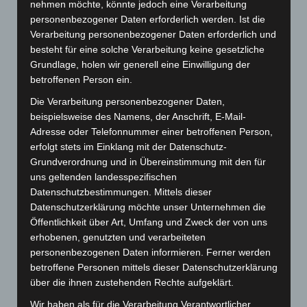
Als fünfte Phase beschreibt Kübler-Ross die
nehmen möchte, könnte jedoch eine Verarbeitung
Zustimmung. Sie bringt den Betroffenen Frieden. Ja es
personenbezogener Daten erforderlich werden. Ist die
ist so und ich kann nichts anderes tun, als mich der
Verarbeitung personenbezogener Daten erforderlich und
Veränderung hinzugeben. Der Mensch wird wieder
besteht für eine solche Verarbeitung keine gesetzliche
Grundlage, holen wir generell eine Einwilligung der
handlungsfähig. Pragmatisch und hilfsbereit ist es jetzt
betroffenen Person ein.
möglich, wieder am Leben teilzuhaben, solange es
eben noch geht.
Die Verarbeitung personenbezogener Daten,
Die Musiktherapeutin, Psychologin und Theologin
beispielsweise des Namens, der Anschrift, E-Mail-
Monika Renz hat bei ihren Forschungen noch eine
Adresse oder Telefonnummer einer betroffenen Person,
erfolgt stets im Einklang mit der Datenschutz-
weitere Phase gefunden und etwa so formuliert: Die
Grundverordnung und in Übereinstimmung mit den für
Wandlung und spirituelle Öffnung. In der Hingabe an
uns geltenden landesspezifischen
das Unausweichliche mag ein Kontakt mit dem
Datenschutzbestimmungen. Mittels dieser
überpersönlichen „Sein“ gelingen, dass dem Leben
Datenschutzerklärung möchte unser Unternehmen die
noch einmal einen tieferen Sinn zu geben vermag.
Öffentlichkeit über Art, Umfang und Zweck der von uns
erhobenen, genutzten und verarbeiteten
personenbezogenen Daten informieren. Ferner werden
Aktuelle Abwehr Trends
betroffene Personen mittels dieser Datenschutzerklärung
über die ihnen zustehenden Rechte aufgeklärt.
Aus der soziologischen Perspektive werden zwei Arten
Wir haben als für die Verarbeitung Verantwortlicher