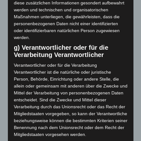
diese zusätzlichen Informationen gesondert aufbewahrt
werden und technischen und organisatorischen
Maßnahmen unterliegen, die gewährleisten, dass die
personenbezogenen Daten nicht einer identifizierten
Website
oder identifizierbaren natürlichen Person zugewiesen
werden.
g) Verantwortlicher oder für die
Verarbeitung Verantwortlicher
Verantwortlicher oder für die Verarbeitung
Verantwortlicher ist die natürliche oder juristische
Person, Behörde, Einrichtung oder andere Stelle, die
allein oder gemeinsam mit anderen über die Zwecke und
Mittel der Verarbeitung von personenbezogenen Daten
Beitragsnavigation
entscheidet. Sind die Zwecke und Mittel dieser
Vorheriger
ZURÜCK
Verarbeitung durch das Unionsrecht oder das Recht der
Beitrag
Die Psychosomatik erkundet Resonanz und Selbst
Mitgliedstaaten vorgegeben, so kann der Verantwortliche
beziehungsweise können die bestimmten Kriterien seiner
Nächster
WEITER
Benennung nach dem Unionsrecht oder dem Recht der
Beitrag
Mitgliedstaaten vorgesehen werden.
Die Psychosomatik entdeckt die Zeit