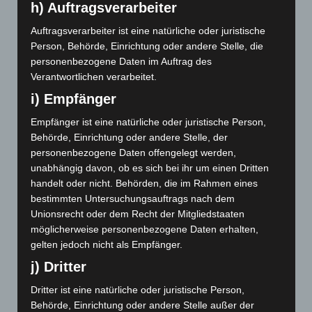
h) Auftragsverarbeiter
Auftragsverarbeiter ist eine natürliche oder juristische
Person, Behörde, Einrichtung oder andere Stelle, die
personenbezogene Daten im Auftrag des
September 2025
Verantwortlichen verarbeitet.
November 2024
i) Empfänger
Oktober 2024
Empfänger ist eine natürliche oder juristische Person,
Behörde, Einrichtung oder andere Stelle, der
Mai 2024
personenbezogene Daten offengelegt werden,
unabhängig davon, ob es sich bei ihr um einen Dritten
Dezember 2023
handelt oder nicht. Behörden, die im Rahmen eines
bestimmten Untersuchungsauftrags nach dem
November 2023
Unionsrecht oder dem Recht der Mitgliedstaaten
möglicherweise personenbezogene Daten erhalten,
Mai 2023
gelten jedoch nicht als Empfänger.
März 2023
j) Dritter
Januar 2023
Dritter ist eine natürliche oder juristische Person,
Behörde, Einrichtung oder andere Stelle außer der