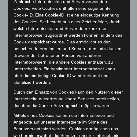
Zahlreiche Internetseiten und Server verwenden
Februar 2019
Cookies. Viele Cookies enthalten eine sogenannte
Cookie-ID. Eine Cookie-ID ist eine eindeutige Kennung
Januar 2019
des Cookies. Sie besteht aus einer Zeichenfolge, durch
welche Internetseiten und Server dem konkreten
Dezember 2018
Internetbrowser zugeordnet werden können, in dem das
Cookie gespeichert wurde. Dies ermöglicht es den
Oktober 2018
besuchten Internetseiten und Servern, den individuellen
Browser der betroffenen Person von anderen
Juli 2018
Internetbrowsern, die andere Cookies enthalten, zu
unterscheiden. Ein bestimmter Internetbrowser kann
Juni 2018
über die eindeutige Cookie-ID wiedererkannt und
Mai 2018
identifiziert werden.
Durch den Einsatz von Cookies kann den Nutzern dieser
April 2018
Internetseite nutzerfreundlichere Services bereitstellen,
die ohne die Cookie-Setzung nicht möglich wären.
Februar 2018
Mittels eines Cookies können die Informationen und
Dezember 2017
Angebote auf unserer Internetseite im Sinne des
Benutzers optimiert werden. Cookies ermöglichen uns,
November 2017
wie bereits erwähnt, die Benutzer unserer Internetseite