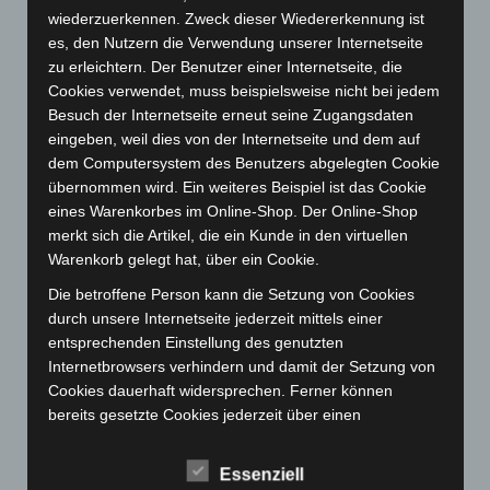
wiederzuerkennen. Zweck dieser Wiedererkennung ist
es, den Nutzern die Verwendung unserer Internetseite
Abwehrmechanismen
Achtsamkeit
Berührung
zu erleichtern. Der Benutzer einer Internetseite, die
Cookies verwendet, muss beispielsweise nicht bei jedem
Empathie
Bindungstheorie
Embodiment
Entwicklung
Besuch der Internetseite erneut seine Zugangsdaten
Entwicklungspsychologie
eingeben, weil dies von der Internetseite und dem auf
Epigenetik
Erzählen
dem Computersystem des Benutzers abgelegten Cookie
Klima
Klimakrise
Gehirn
Kommunikation
Genetik
übernommen wird. Ein weiteres Beispiel ist das Cookie
Kriegsenkel
Kriegsenkelgruppe
eines Warenkorbes im Online-Shop. Der Online-Shop
Körperorientierte Psychotherapie
merkt sich die Artikel, die ein Kunde in den virtuellen
Körperpsychotherapie
Warenkorb gelegt hat, über ein Cookie.
Leiblichkeit
Meditation
Neurobiologie
Die betroffene Person kann die Setzung von Cookies
Mentalisierung
Mitgefühl
Musik
durch unsere Internetseite jederzeit mittels einer
Neuroplastizität
Phänomenologie
Psyche
Psychiatrie
entsprechenden Einstellung des genutzten
Psychosomatik
Psychoanalyse
Internetbrowsers verhindern und damit der Setzung von
Cookies dauerhaft widersprechen. Ferner können
Psychotherapie
bereits gesetzte Cookies jederzeit über einen
Internetbrowser oder andere Softwareprogramme
Psychotherapieforschung
Resonanz
Selbst
gelöscht werden. Dies ist in allen gängigen
Essenziell
Spiritualität
Sprache
Synchronie
Internetbrowsern möglich. Deaktiviert die betroffene