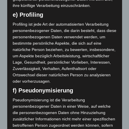
Deine E-Mail-Adresse wird nicht veröffentlicht.
ihre künftige Verarbeitung einzuschränken.
Erforderliche Felder sind mit
*
markiert
e) Profiling
Kommentar
*
Profiling ist jede Art der automatisierten Verarbeitung
personenbezogener Daten, die darin besteht, dass diese
personenbezogenen Daten verwendet werden, um
bestimmte persönliche Aspekte, die sich auf eine
natürliche Person beziehen, zu bewerten, insbesondere,
um Aspekte bezüglich Arbeitsleistung, wirtschaftlicher
Lage, Gesundheit, persönlicher Vorlieben, Interessen,
Zuverlässigkeit, Verhalten, Aufenthaltsort oder
Ortswechsel dieser natürlichen Person zu analysieren
oder vorherzusagen.
f) Pseudonymisierung
Name
*
Pseudonymisierung ist die Verarbeitung
personenbezogener Daten in einer Weise, auf welche
die personenbezogenen Daten ohne Hinzuziehung
zusätzlicher Informationen nicht mehr einer spezifischen
betroffenen Person zugeordnet werden können, sofern
E-Mail-Adresse
*