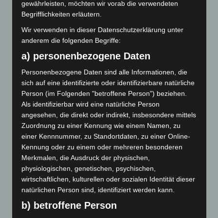
tatsächlich zunehmen. Vor allem Kinder und
gewährleisten, möchten wir vorab die verwendeten
Jugendliche fühlen sich von der Entwicklung bedroht,
Begrifflichkeiten erläutern.
aber auch Erwachsene leiden direkt oder indirekt (über
Wir verwenden in dieser Datenschutzerklärung unter
ihre betroffenen Kinder) unter der Situation. Die
anderem die folgenden Begriffe:
Themen der Betroffenen lassen sich mühelos der Liste
a) personenbezogene Daten
von Kübler-Ross zuordnen – Ohnmacht, Ängste, Zorn,
Grübelei, Trauer und Depression.
Personenbezogene Daten sind alle Informationen, die
Was kann Psychotherapie hier anbieten? Ist sie
sich auf eine identifizierte oder identifizierbare natürliche
überhaupt in der Lage, angemessen mit diesen
Person (im Folgenden "betroffene Person") beziehen.
Als identifizierbar wird eine natürliche Person
Symptomen umzugehen? Schließlich geht es nicht um
angesehen, die direkt oder indirekt, insbesondere mittels
biografische, systemische oder strukturell bedingte
Zuordnung zu einer Kennung wie einem Namen, zu
Befindlichkeiten, sondern um die Konfrontation mit
einer Kennnummer, zu Standortdaten, zu einer Online-
realen Fakten. Man könnte sagen, dass diese
Kennung oder zu einem oder mehreren besonderen
Befindlichkeiten gesunde (zumindest aber normale)
Merkmalen, die Ausdruck der physischen,
Reaktionen auf eine kranke Umweltentwicklung sind.
physiologischen, genetischen, psychischen,
Eine Faustregel in der PT ist, dass die Anerkenntnis der
wirtschaftlichen, kulturellen oder sozialen Identität dieser
Wahrheit zwar oft schmerzhaft ist, aber letztlich der
natürlichen Person sind, identifiziert werden kann.
einzige Weg dahin, einen gewissen Frieden zu finden
b) betroffene Person
und wieder handlungsfähig zu werden.